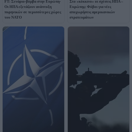
FT: Σενάριο-βόμβα στην Ευρώπη-
Στο «κόκκινο» οι σχέσεις ΗΠΑ –
Οι ΗΠΑ εξετάζουν ανάπτυξη
Ευρώπης: Φόβοι για νέες
πυρηνικών σε περισσότερες χώρες
αποχωρήσεις αμερικανικών
του ΝΑΤΟ
στρατευμάτων