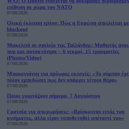
WSJ: Ο Πούτιν ενδέχεται να δοκιμάσει περιορισμέ
επίθεση σε χώρα του ΝΑΤΟ
07/08/2026
Ολική έκλειψη ηλίου: Πώς η Ευρώπη απειλείται με
blackout
07/08/2026
Μακελειό σε σχολείο της Ταϊλάνδης: Μαθητής άνοι
πυρ και αυτοκτόνησε – 6 νεκροί, 15 τραυματίες
(Photos/Video)
07/08/2026
Μπακογιάννη για πρόωρες εκλογές: «Το σύμπαν έχε
πλέον εμπεδώσει πως δεν υπάρχει τέτοιο θέμα»
07/08/2026
Ποιοι γιορτάζουν σήμερα, 7 Αυγούστου
07/08/2026
Γρατσία για αποχωρήσεις: «Bρίσκονταν εντός του
κινήματος, αλλα είχαν τοποθετηθεί απέναντί του»
07/08/2026