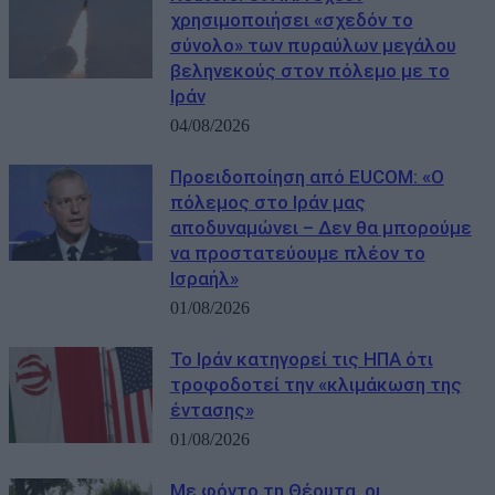
χρησιμοποιήσει «σχεδόν το
σύνολο» των πυραύλων μεγάλου
βεληνεκούς στον πόλεμο με το
Ιράν
04/08/2026
Προειδοποίηση από EUCOM: «Ο
πόλεμος στο Ιράν μας
αποδυναμώνει – Δεν θα μπορούμε
να προστατεύουμε πλέον το
Ισραήλ»
01/08/2026
Το Ιράν κατηγορεί τις ΗΠΑ ότι
τροφοδοτεί την «κλιμάκωση της
έντασης»
01/08/2026
Με φόντο τη Θέουτα, οι