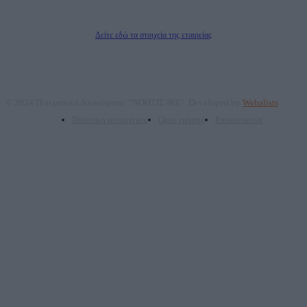
Δικαιούχος του ονόματος τομέα (dailypost.gr): ΝΟΗΣΙΣ ΙΚΕ
Διευθυντής/Διαχειριστής: Ζαχαρός Σταμάτης
Διευθυντής Σύνταξης: Ρενάτο Λέκκα
Δείτε εδώ τα στοιχεία της εταιρείας
© 2024 Πνευματικά δικαιώματα: "ΝΟΗΣΙΣ ΙΚΕ". Developed by
Webalists
Πολιτική απορρήτου
Όροι χρήσης
Επικοινωνία