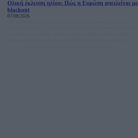
Ολική έκλειψη ηλίου: Πώς η Ευρώπη απειλείται με
blackout
07/08/2026
Μία ομάδα έμπειρων δημοσιογράφων δημιούργησαν πριν μερικά χρόνια το
dailypost.gr, με στόχο την αντικειμενική ενημέρωση και την ανάλυση πίσω από
τους τίτλους των ειδήσεων. Μαζί με μια μαχητική δημοσιογραφική ομάδα,
αποκαλύπτουν πολιτικά και παραπολιτικά θέματα, γράφουν επωνύμως την
άποψη τους, με γνώμονα τον ενημερωμένο αναγνώστη.
DAILYPOST.GR – ΤΑΥΤΌΤΗΤΑ
Ιδιοκτήτρια εταιρεία: «ΝΟΗΣΙΣ ΙΚΕ»
Έδρα: Δήμος Αμαρουσίου Αττικής, Αγ. Αθανασίου αρ. 21, Τ.Κ. 15125
ΑΦΜ: 801093076, Δ.Ο.Υ.: ΚΕΦΟΔΕ ΑΤΤΙΚΗΣ, E-mail: press@dailypost.gr, Τηλ.
επικοινωνίας: 2108066997
Νόμιμος Εκπρόσωπος: Ζαχαρός Σταμάτης
Μέτοχοι: Ζαχαρός Σταμάτης, Κουβαράς Γεώργιος, ΥΠΗΡΕΣΙΕΣ ΠΡΟΗΓΜΕΝΗΣ
ΤΕΧΝΟΛΟΓΙΑΣ ΠΑΡΑΓΩΓΗΣ ΟΠΤΙΚΟΑΚΟΥΣΤΙΚΩΝ ΜΕΣΩΝ ΜΕΛΕΤΩΝ ΚΑΙ
ΠΑΡΟΧΗΣ ΥΠΗΡΕΣΙΩΝ PLD PLUS ΑΝΩΝ ΕΤΑΙΡΙΑ