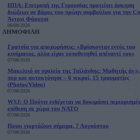
ΗΠΑ: Επιτροπή της Γερουσίας προτείνει άσκηση
διώξεων σε βάρος του πρώην συμβούλου για την Co
Άντονι Φάουτσι
06/08/2026
ΔΗΜΟΦΙΛΗ
Γρατσία για αποχωρήσεις: «Bρίσκονταν εντός του
κινήματος, αλλα είχαν τοποθετηθεί απέναντί του»
07/08/2026
Μακελειό σε σχολείο της Ταϊλάνδης: Μαθητής άνοι
πυρ και αυτοκτόνησε – 6 νεκροί, 15 τραυματίες
(Photos/Video)
07/08/2026
WSJ: Ο Πούτιν ενδέχεται να δοκιμάσει περιορισμέ
επίθεση σε χώρα του ΝΑΤΟ
07/08/2026
Ποιοι γιορτάζουν σήμερα, 7 Αυγούστου
07/08/2026