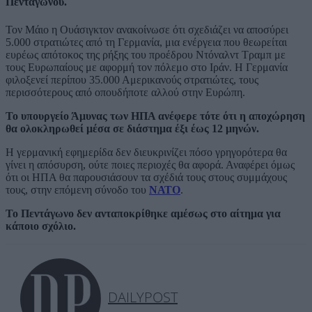
Πενταγώνου.
Τον Μάιο η Ουάσιγκτον ανακοίνωσε ότι σχεδιάζει να αποσύρει
5.000 στρατιώτες από τη Γερμανία, μια ενέργεια που θεωρείται
ευρέως απότοκος της ρήξης του προέδρου Ντόναλντ Τραμπ με
τους Ευρωπαίους με αφορμή τον πόλεμο στο Ιράν. Η Γερμανία
φιλοξενεί περίπου 35.000 Αμερικανούς στρατιώτες, τους
περισσότερους από οπουδήποτε αλλού στην Ευρώπη.
Το υπουργείο Άμυνας των ΗΠΑ ανέφερε τότε ότι η αποχώρηση
θα ολοκληρωθεί μέσα σε διάστημα έξι έως 12 μηνών.
Η γερμανική εφημερίδα δεν διευκρινίζει πόσο γρηγορότερα θα
γίνει η απόσυρση, ούτε ποιες περιοχές θα αφορά. Αναφέρει όμως
ότι οι ΗΠΑ θα παρουσιάσουν τα σχέδιά τους στους συμμάχους
τους, στην επόμενη σύνοδο του
ΝΑΤΟ
.
Το Πεντάγωνο δεν ανταποκρίθηκε αμέσως στο αίτημα για
κάποιο σχόλιο.
DAILYPOST