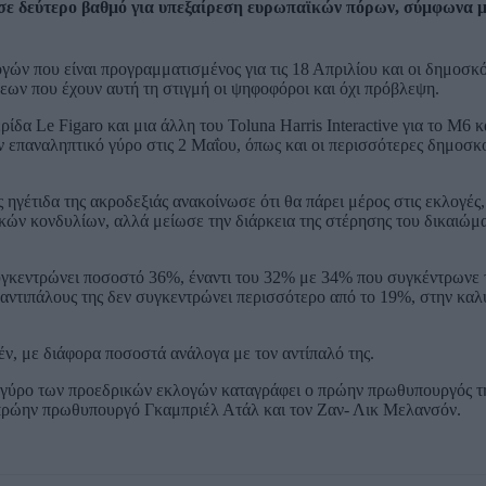
ς σε δεύτερο βαθμό για υπεξαίρεση ευρωπαϊκών πόρων, σύμφωνα μ
ών που είναι προγραμματισμένος για τις 18 Απριλίου και οι δημοσκ
εων που έχουν αυτή τη στιγμή οι ψηφοφόροι και όχι πρόβλεψη.
ρίδα Le Figaro και μια άλλη του Toluna Harris Interactive για το Μ6
ον επαναληπτικό γύρο στις 2 Μαΐου, όπως και οι περισσότερες δημοσκ
γέτιδα της ακροδεξιάς ανακοίνωσε ότι θα πάρει μέρος στις εκλογές,
κών κονδυλίων, αλλά μείωσε την διάρκεια της στέρησης του δικαιώμ
υγκεντρώνει ποσοστό 36%, έναντι του 32% με 34% που συγκέντρωνε 
ς αντιπάλους της δεν συγκεντρώνει περισσότερο από το 19%, στην καλ
έν, με διάφορα ποσοστά ανάλογα με τον αντίπαλό της.
ό γύρο των προεδρικών εκλογών καταγράφει ο πρώην πρωθυπουργός τ
 πρώην πρωθυπουργό Γκαμπριέλ Ατάλ και τον Ζαν- Λικ Μελανσόν.