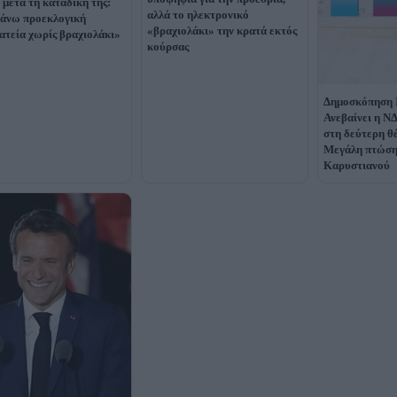
 μετά τη καταδίκη της:
αλλά το ηλεκτρονικό
άνω προεκλογική
«βραχιολάκι» την κρατά εκτός
ατεία χωρίς βραχιολάκι»
κούρσας
Δημοσκόπηση I
Ανεβαίνει η Ν
στη δεύτερη θ
Μεγάλη πτώση 
Καρυστιανού