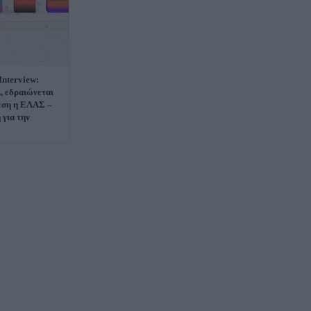
nterview:
Δ, εδραιώνεται
έση η ΕΛΑΣ –
για την