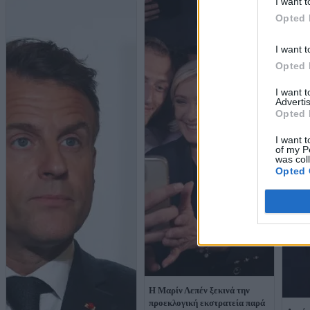
I want t
Opted 
I want t
Opted 
I want 
Advertis
Opted 
I want t
of my P
was col
Opted 
Η Μαρίν Λεπέν ξεκινά την
προεκλογική εκστρατεία παρά