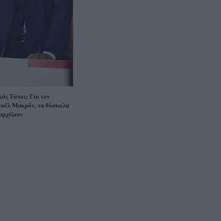
κός Τύπος: Για τον
υέλ Μακρόν, τα δύσκολα
 αρχίζουν