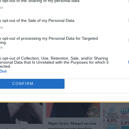
o opt-out of the Sharing of my personal data.
In
o opt-out of the Sale of my Personal Data.
In
to opt-out of processing my Personal Data for Targeted
ing.
In
o opt-out of Collection, Use, Retention, Sale, and/or Sharing
ersonal Data that Is Unrelated with the Purposes for which it
lected.
Out
CONFIRM
Μαρίν Λεπέν: Μπορεί να είναι
υποψήφια για την προεδρία,