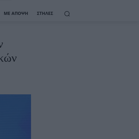
ΜΕ ΆΠΟΨΗ
ΣΤΉΛΕΣ
ν
ϊκών