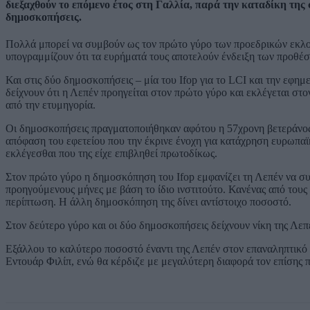
διεξαχθούν το επόμενο έτος στη Γαλλία, παρά την καταδίκη τη
δημοσκοπήσεις.
Πολλά μπορεί να συμβούν ως τον πρώτο γύρο των προεδρικών εκλογ
υπογραμμίζουν ότι τα ευρήματά τους αποτελούν ένδειξη των προθέσ
Και στις δύο δημοσκοπήσεις – μία του Ifop για το LCI και την εφημε
δείχνουν ότι η Λεπέν προηγείται στον πρώτο γύρο και εκλέγεται στ
από την ετυμηγορία.
Οι δημοσκοπήσεις πραγματοποιήθηκαν αφότου η 57χρονη βετεράνος η
απόφαση του εφετείου που την έκρινε ένοχη για κατάχρηση ευρωπαϊ
εκλέγεσθαι που της είχε επιβληθεί πρωτοδίκως.
Στον πρώτο γύρο η δημοσκόπηση του Ifop εμφανίζει τη Λεπέν να σ
προηγούμενους μήνες με βάση το ίδιο ινστιτούτο. Κανένας από του
περίπτωση. Η άλλη δημοσκόπηση της δίνει αντίστοιχο ποσοστό.
Στον δεύτερο γύρο και οι δύο δημοσκοπήσεις δείχνουν νίκη της Λεπ
Εξάλλου το καλύτερο ποσοστό έναντι της Λεπέν στον επαναληπτικ
Εντουάρ Φιλίπ, ενώ θα κέρδιζε με μεγαλύτερη διαφορά τον επίσης