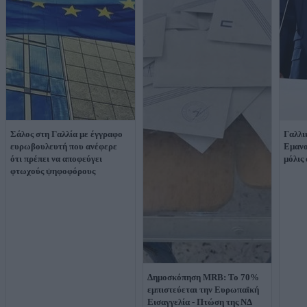
Σάλος στη Γαλλία με έγγραφο
Γαλλι
ευρωβουλευτή που ανέφερε
Εμανο
ότι πρέπει να αποφεύγει
μόλις
φτωχούς ψηφοφόρους
Δημοσκόπηση MRB: Το 70%
εμπιστεύεται την Ευρωπαϊκή
Εισαγγελία - Πτώση της ΝΔ