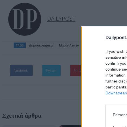
DAILYPOST
Dailypost.
TAGS
Δημοσκοπήσεις
Μαρίν Λεπέν
If you wish 
sensitive in
confirm you
continue se
Facebook
Twitter
Pinterest
WhatsApp
information 
further disc
participants
Downstream 
Σχετικά άρθρα
Persona