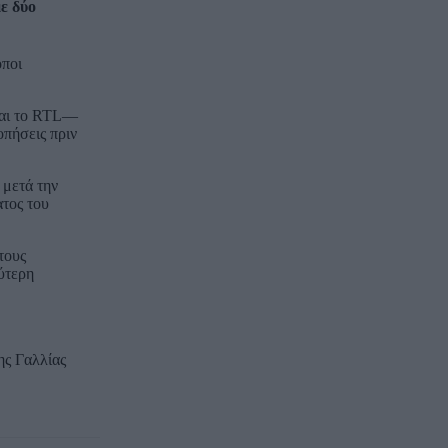
ε δύο
όποι
 και το RTL—
οπήσεις πριν
 μετά την
ατος του
τους
ύτερη
ης Γαλλίας