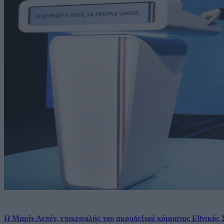
Η Μαρίν Λεπέν, επικεφαλής του ακροδεξιού κόμματος Εθνικός 