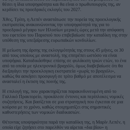
θέσει η ίδια υποψηφιότητα και θα είναι ο πρωθυπουργός της, αν
κερδίσει τις προεδρικές εκλογές του 2027.
Χθες, Τρίτη, η Λεπέν αναστάτωσε την πορεία της προεκλογικής
εκστρατείας ανακοινώνοντας την υποψηφιότητά της για το
προεδρικό μέγαρο των Ηλυσίων μερικές ώρες μετά την απόφαση
του εφετείου του Παρισιού που επιβεβαίωσε την καταδίκη της στην
υπόθεση της υπεξαίρεσης ευρωπαϊκών κονδυλίων.
Η μείωση της άρσης της εκλογιμότητάς της στους 45 μήνες, οι 30
από τους οποίους με αναστολή, της επιτρέπει ωστόσο να είναι
υποψήφια. Καταδικάσθηκε επίσης σε φυλάκιση τριών ετών, το ένα
από τα οποία με ηλεκτρονικό βραχιόλι, όμως διαβεβαίωσε ότι θα
διεξαγάγει την προεκλογικη εκστρατεία «χωρίς το βραχιόλι»,
καθώς θα ασκήσει προσφυγή σε τρίτο βαθμό με αποτέλεσμα να
ανασταλεί η έκτιση της ποινής της.
Η επιλογή της, που χαρακτηρίζεται παρακινδυνευμένη από το
Γαλλικό Πρακτορείο, προκάλεσε έντονες και περίπλοκες νομικές
συζητήσεις. Και βασίζεται σε μια στρατηγική που έγκειται σε μια
κούρσα με το χρόνο, καθώς στοιχηματίζει στις σημαντικές
καθυστερήσεις των νομικών διαδικασιών.
Θέτοντας υποψηφιότητα παρά την καταδίκη της, η Μαρίν Λεπέν, η
οποία είχε ζητήσει στο παρελθόν να αίρεται «δια βίου» η