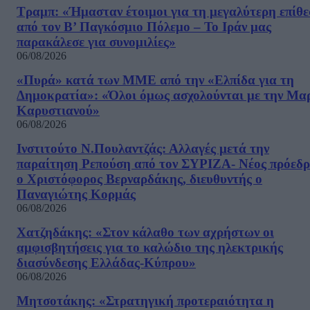
Τραμπ: «Ήμασταν έτοιμοι για τη μεγαλύτερη επίθ
από τον Β’ Παγκόσμιο Πόλεμο – Το Ιράν μας
παρακάλεσε για συνομιλίες»
06/08/2026
«Πυρά» κατά των ΜΜΕ από την «Ελπίδα για τη
Δημοκρατία»: «Όλοι όμως ασχολούνται με την Μα
Καρυστιανού»
06/08/2026
Ινστιτούτο Ν.Πουλαντζάς: Αλλαγές μετά την
παραίτηση Ρεπούση από τον ΣΥΡΙΖΑ- Νέος πρόεδρ
ο Χριστόφορος Βερναρδάκης, διευθυντής ο
Παναγιώτης Κορμάς
06/08/2026
Χατζηδάκης: «Στον κάλαθο των αχρήστων οι
αμφισβητήσεις για το καλώδιο της ηλεκτρικής
διασύνδεσης Ελλάδας-Κύπρου»
06/08/2026
Μητσοτάκης: «Στρατηγική προτεραιότητα η