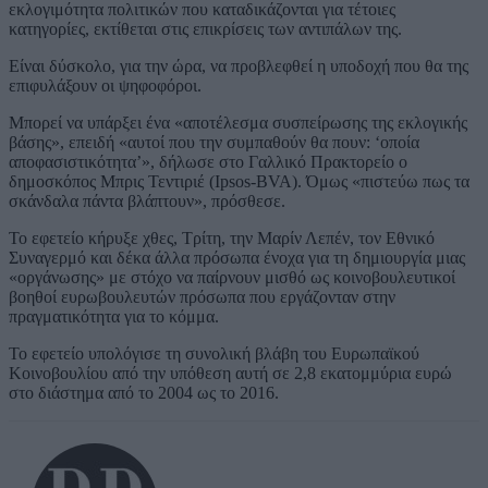
εκλογιμότητα πολιτικών που καταδικάζονται για τέτοιες
κατηγορίες, εκτίθεται στις επικρίσεις των αντιπάλων της.
Είναι δύσκολο, για την ώρα, να προβλεφθεί η υποδοχή που θα της
επιφυλάξουν οι ψηφοφόροι.
Μπορεί να υπάρξει ένα «αποτέλεσμα συσπείρωσης της εκλογικής
βάσης», επειδή «αυτοί που την συμπαθούν θα πουν: ‘οποία
αποφασιστικότητα’», δήλωσε στο Γαλλικό Πρακτορείο ο
δημοσκόπος Μπρις Τεντιριέ (Ipsos-BVA). Όμως «πιστεύω πως τα
σκάνδαλα πάντα βλάπτουν», πρόσθεσε.
Το εφετείο κήρυξε χθες, Τρίτη, την Μαρίν Λεπέν, τον Εθνικό
Συναγερμό και δέκα άλλα πρόσωπα ένοχα για τη δημιουργία μιας
«οργάνωσης» με στόχο να παίρνουν μισθό ως κοινοβουλευτικοί
βοηθοί ευρωβουλευτών πρόσωπα που εργάζονταν στην
πραγματικότητα για το κόμμα.
Το εφετείο υπολόγισε τη συνολική βλάβη του Ευρωπαϊκού
Κοινοβουλίου από την υπόθεση αυτή σε 2,8 εκατομμύρια ευρώ
στο διάστημα από το 2004 ως το 2016.