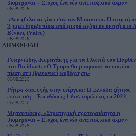
βιομηχανία – Στόχος ένα νέο αναπτυξιακό άλμα»
06/08/2026
«Δεν ήθελα να γίνει σαν τον Μπάιντεν»: Η στιγμή π
Τραμπ έτρεξε πίσω από μικρό αγόρι σε σκηνή στο 
Βέγκας (Video)
06/08/2026
ΔΗΜΟΦΙΛΗ
Γεωργιάδης-Κυρανάκης για τα Γλυπτά του Παρθε
στο Breitbart: «Ο Τραμπ θα μπορούσε να ασκήσει
πίεση στη βρετανική κυβέρνηση»
06/08/2026
Ρήτρα διαφυγής στην ενέργεια: Η Ελλάδα ζήτησε
επέκταση – Επενδύσεις 1 δισ. ευρώ έως το 2028
06/08/2026
Μητσοτάκης: «Στρατηγική προτεραιότητα η
βιομηχανία – Στόχος ένα νέο αναπτυξιακό άλμα»
06/08/2026