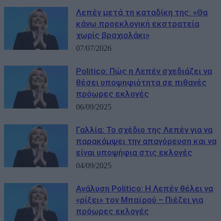
Λεπέν μετά τη καταδίκη της: «Θα
κάνω προεκλογική εκστρατεία
χωρίς βραχιολάκι»
07/07/2026
Politico: Πώς η Λεπέν σχεδιάζει να
θέσει υποψηφιότητα σε πιθανές
πρόωρες εκλογές
06/09/2025
Γαλλία: Το σχέδιο της Λεπέν για να
παρακάμψει την απαγόρευση και να
είναι υποψήφια στις εκλογές
04/09/2025
Ανάλυση Politico: Η Λεπέν θέλει να
«ρίξει» τον Μπαϊρού – Πιέζει για
πρόωρες εκλογές