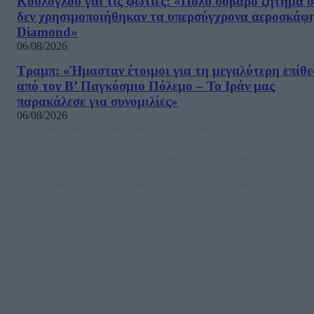
Κούλογλου γαι τις φωτιές: «Πολύ σοβαρό ζήτημα ό
δεν χρησιμοποιήθηκαν τα υπερσύγχρονα αεροσκάφ
Diamond»
06/08/2026
Τραμπ: «Ήμασταν έτοιμοι για τη μεγαλύτερη επίθ
από τον Β’ Παγκόσμιο Πόλεμο – Το Ιράν μας
παρακάλεσε για συνομιλίες»
06/08/2026
Μία ομάδα έμπειρων δημοσιογράφων δημιούργησαν πριν μερικά χρόνια το
dailypost.gr, με στόχο την αντικειμενική ενημέρωση και την ανάλυση πίσω από
τους τίτλους των ειδήσεων. Μαζί με μια μαχητική δημοσιογραφική ομάδα,
αποκαλύπτουν πολιτικά και παραπολιτικά θέματα, γράφουν επωνύμως την
άποψη τους, με γνώμονα τον ενημερωμένο αναγνώστη.
DAILYPOST.GR – ΤΑΥΤΌΤΗΤΑ
Ιδιοκτήτρια εταιρεία: «ΝΟΗΣΙΣ ΙΚΕ»