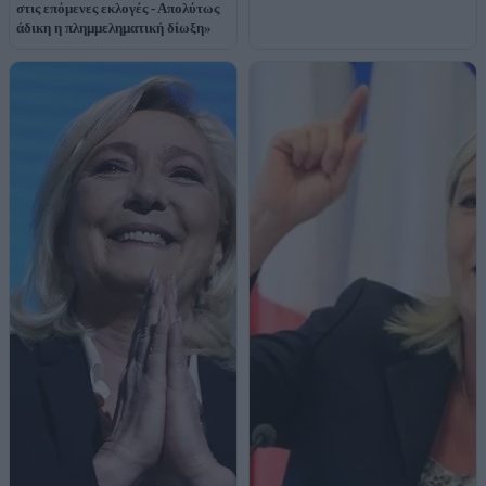
στις επόμενες εκλογές - Απολύτως
άδικη η πλημμεληματική δίωξη»