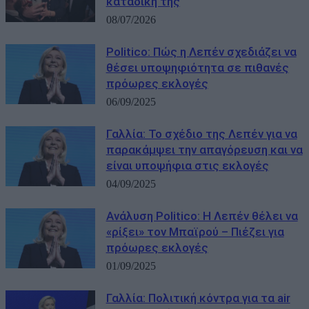
καταδίκη της
08/07/2026
Politico: Πώς η Λεπέν σχεδιάζει να
θέσει υποψηφιότητα σε πιθανές
πρόωρες εκλογές
06/09/2025
Γαλλία: Το σχέδιο της Λεπέν για να
παρακάμψει την απαγόρευση και να
είναι υποψήφια στις εκλογές
04/09/2025
Ανάλυση Politico: Η Λεπέν θέλει να
«ρίξει» τον Μπαϊρού – Πιέζει για
πρόωρες εκλογές
01/09/2025
Γαλλία: Πολιτική κόντρα για τα air