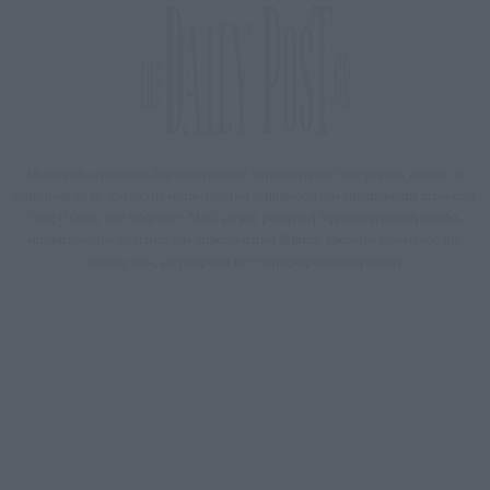
Μία ομάδα έμπειρων δημοσιογράφων δημιούργησαν πριν μερικά χρόνια το
dailypost.gr, με στόχο την αντικειμενική ενημέρωση και την ανάλυση πίσω από
τους τίτλους των ειδήσεων. Μαζί με μια μαχητική δημοσιογραφική ομάδα,
αποκαλύπτουν πολιτικά και παραπολιτικά θέματα, γράφουν επωνύμως την
άποψη τους, με γνώμονα τον ενημερωμένο αναγνώστη.
DAILYPOST.GR – ΤΑΥΤΌΤΗΤΑ
Ιδιοκτήτρια εταιρεία: «ΝΟΗΣΙΣ ΙΚΕ»
Έδρα: Δήμος Αμαρουσίου Αττικής, Αγ. Αθανασίου αρ. 21, Τ.Κ. 15125