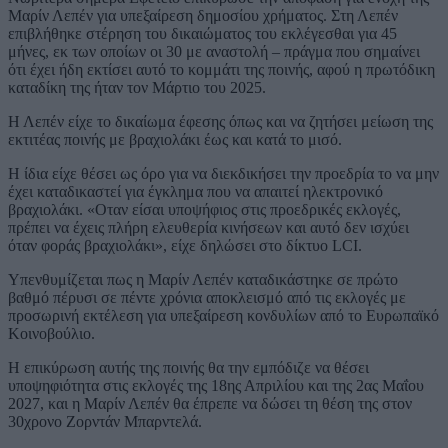
Μαρίν Λεπέν για υπεξαίρεση δημοσίου χρήματος. Στη Λεπέν
επιβλήθηκε στέρηση του δικαιώματος του εκλέγεσθαι για 45
μήνες, εκ των οποίων οι 30 με αναστολή – πράγμα που σημαίνει
ότι έχει ήδη εκτίσει αυτό το κομμάτι της ποινής, αφού η πρωτόδικη
καταδίκη της ήταν τον Μάρτιο του 2025.
Η Λεπέν είχε το δικαίωμα έφεσης όπως και να ζητήσει μείωση της
εκτιτέας ποινής με βραχιολάκι έως και κατά το μισό.
Η ίδια είχε θέσει ως όρο για να διεκδικήσει την προεδρία το να μην
έχει καταδικαστεί για έγκλημα που να απαιτεί ηλεκτρονικό
βραχιολάκι. «Οταν είσαι υποψήφιος στις προεδρικές εκλογές,
πρέπει να έχεις πλήρη ελευθερία κινήσεων και αυτό δεν ισχύει
όταν φοράς βραχιολάκι», είχε δηλώσει στο δίκτυο LCI.
Υπενθυμίζεται πως η Μαρίν Λεπέν καταδικάστηκε σε πρώτο
βαθμό πέρυσι σε πέντε χρόνια αποκλεισμό από τις εκλογές με
προσωρινή εκτέλεση για υπεξαίρεση κονδυλίων από το Ευρωπαϊκό
Κοινοβούλιο.
Η επικύρωση αυτής της ποινής θα την εμπόδιζε να θέσει
υποψηφιότητα στις εκλογές της 18ης Απριλίου και της 2ας Μαΐου
2027, και η Μαρίν Λεπέν θα έπρεπε να δώσει τη θέση της στον
30χρονο Ζορντάν Μπαρντελά.