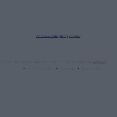
ΑΦΜ: 801093076, Δ.Ο.Υ.: ΚΕΦΟΔΕ ΑΤΤΙΚΗΣ, E-mail: press@dailypost.gr, Τηλ.
επικοινωνίας: 2108066997
Νόμιμος Εκπρόσωπος: Ζαχαρός Σταμάτης
Μέτοχοι: Ζαχαρός Σταμάτης, Κουβαράς Γεώργιος, ΥΠΗΡΕΣΙΕΣ ΠΡΟΗΓΜΕΝΗΣ
ΤΕΧΝΟΛΟΓΙΑΣ ΠΑΡΑΓΩΓΗΣ ΟΠΤΙΚΟΑΚΟΥΣΤΙΚΩΝ ΜΕΣΩΝ ΜΕΛΕΤΩΝ ΚΑΙ
ΠΑΡΟΧΗΣ ΥΠΗΡΕΣΙΩΝ PLD PLUS ΑΝΩΝ ΕΤΑΙΡΙΑ
Δικαιούχος του ονόματος τομέα (dailypost.gr): ΝΟΗΣΙΣ ΙΚΕ
Διευθυντής/Διαχειριστής: Ζαχαρός Σταμάτης
Διευθυντής Σύνταξης: Ρενάτο Λέκκα
Δείτε εδώ τα στοιχεία της εταιρείας
© 2024 Πνευματικά δικαιώματα: "ΝΟΗΣΙΣ ΙΚΕ". Developed by
Webalists
Πολιτική απορρήτου
Όροι χρήσης
Επικοινωνία