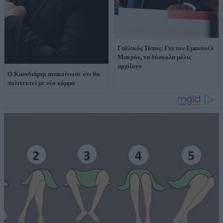
Γαλλικός Τύπος: Για τον Εμανουέλ
Μακρόν, τα δύσκολα μόλις
αρχίζουν
Ο Κασιδιάρης ανακοίνωσε ότι θα
πολιτευτεί με νέο κόμμα