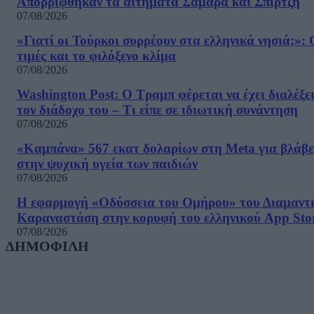
Απορρίφθηκαν τα αιτήματα Σαμαρά και Σπίρτζη
07/08/2026
«Γιατί οι Τούρκοι συρρέουν στα ελληνικά νησιά;»: 
τιμές και το φιλόξενο κλίμα
07/08/2026
Washington Post: Ο Τραμπ φέρεται να έχει διαλέξε
τον διάδοχο του – Τι είπε σε ιδιωτική συνάντηση
07/08/2026
«Καμπάνα» 567 εκατ δολαρίων στη Meta για βλάβε
στην ψυχική υγεία των παιδιών
07/08/2026
Η εφαρμογή «Οδύσσεια του Ομήρου» του Διαμαντ
Καραναστάση στην κορυφή του ελληνικού App Sto
07/08/2026
ΔΗΜΟΦΙΛΗ