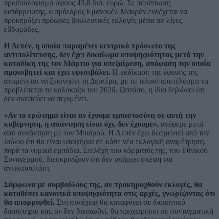
προϋπολογισμό ύψους 43,8 δισ. ευρώ. Σε περίπτωση
κατάρρευσης, ο πρόεδρος Εμανουέλ Μακρόν ενδέχεται να
προκηρύξει πρόωρες βουλευτικές εκλογές μέσα σε λίγες
εβδομάδες.
Η Λεπέν, η οποία παραμένει κεντρικό πρόσωπο της
αντιπολίτευσης, δεν έχει δικαίωμα υποψηφιότητας μετά την
καταδίκη της τον Μάρτιο για υπεξαίρεση, απόφαση την οποία
αμφισβητεί και έχει εφεσιβάλει.
Η εκδίκαση της έφεσής της
αναμένεται να ξεκινήσει τη Δευτέρα, με το τελικό αποτέλεσμα να
προβλέπεται το καλοκαίρι του 2026. Ωστόσο, η ίδια δηλώνει ότι
δεν σκοπεύει να περιμένει.
«Αν το ερώτημα είναι αν έχουμε εμπιστοσύνη σε αυτή την
κυβέρνηση, η απάντηση είναι όχι, δεν έχουμε»,
ανέφερε μετά
από συνάντηση με τον Μπαϊρού. Η Λεπέν έχει δεσμευτεί από τον
Ιούλιο ότι θα είναι υποψήφια σε κάθε νέα εκλογική αναμέτρηση,
παρά τα νομικά εμπόδια. Στελέχη του κόμματός της, του Εθνικού
Συναγερμού, διευκρινίζουν ότι δεν υπάρχει σκέψη για
αντικαταστάτη.
Σύμφωνα με συμβούλους της, αν προκηρυχθούν εκλογές, θα
καταθέσει κανονικά υποψηφιότητα στις αρχές, γνωρίζοντας ότι
θα απορριφθεί.
Στη συνέχεια θα καταφύγει σε διοικητικό
δικαστήριο και, αν δεν δικαιωθεί, θα προχωρήσει σε συνταγματική