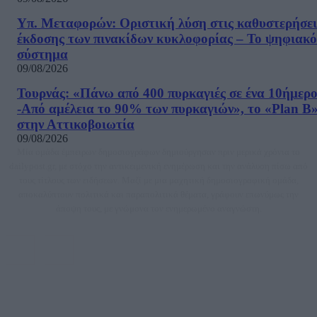
Υπ. Μεταφορών: Οριστική λύση στις καθυστερήσει
έκδοσης των πινακίδων κυκλοφορίας – Το ψηφιακό
σύστημα
09/08/2026
Τουρνάς: «Πάνω από 400 πυρκαγιές σε ένα 10ήμερ
-Από αμέλεια το 90% των πυρκαγιών», το «Plan B
στην Αττικοβοιωτία
09/08/2026
Μία ομάδα έμπειρων δημοσιογράφων δημιούργησαν πριν μερικά χρόνια το
dailypost.gr, με στόχο την αντικειμενική ενημέρωση και την ανάλυση πίσω από
τους τίτλους των ειδήσεων. Μαζί με μια μαχητική δημοσιογραφική ομάδα,
αποκαλύπτουν πολιτικά και παραπολιτικά θέματα, γράφουν επωνύμως την
άποψη τους, με γνώμονα τον ενημερωμένο αναγνώστη.
DAILYPOST.GR – ΤΑΥΤΌΤΗΤΑ