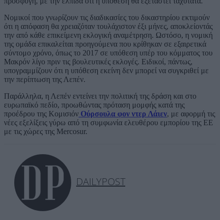
προσφυγή, με την ελπίδα ότι η υπόθεση θα εξεταστεί ταχύτατα.
Νομικοί που γνωρίζουν τις διαδικασίες του δικαστηρίου εκτιμούν
ότι η απόφαση θα χρειαζόταν τουλάχιστον έξι μήνες, αποκλείοντάς
την από κάθε επικείμενη εκλογική αναμέτρηση. Ωστόσο, η νομική
της ομάδα επικαλείται προηγούμενα που κρίθηκαν σε εξαιρετικά
σύντομο χρόνο, όπως το 2017 σε υπόθεση υπέρ του κόμματος του
Μακρόν λίγο πριν τις βουλευτικές εκλογές. Ειδικοί, πάντως,
υπογραμμίζουν ότι η υπόθεση εκείνη δεν μπορεί να συγκριθεί με
την περίπτωση της Λεπέν.
Παράλληλα, η Λεπέν εντείνει την πολιτική της δράση και στο
ευρωπαϊκό πεδίο, προωθώντας πρόταση μομφής κατά της
προέδρου της Κομισιόν
Ούρσουλα φον ντερ Λάιεν
, με αφορμή τις
νέες εξελίξεις γύρω από τη συμφωνία ελευθέρου εμπορίου της ΕΕ
με τις χώρες της Mercosur.
DAILYPOST