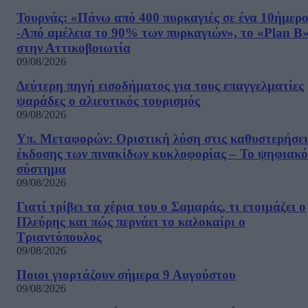
Τουρνάς: «Πάνω από 400 πυρκαγιές σε ένα 10ήμερ
-Από αμέλεια το 90% των πυρκαγιών», το «Plan B
στην Αττικοβοιωτία
09/08/2026
Δεύτερη πηγή εισοδήματος για τους επαγγελματίες
ψαράδες ο αλιευτικός τουρισμός
09/08/2026
Υπ. Μεταφορών: Οριστική λύση στις καθυστερήσει
έκδοσης των πινακίδων κυκλοφορίας – Το ψηφιακό
σύστημα
09/08/2026
Γιατί τρίβει τα χέρια του ο Σαμαράς, τι ετοιμάζει ο
Πλεύρης και πώς περνάει το καλοκαίρι ο
Τριαντόπουλος
09/08/2026
Ποιοι γιορτάζουν σήμερα 9 Αυγούστου
09/08/2026