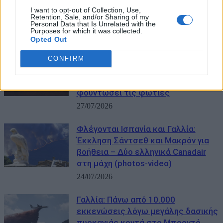
φωτιές στη Γαλλία – Eικόνες από
I want to opt-out of Collection, Use,
Retention, Sale, and/or Sharing of my
δορυφόρους
Personal Data that Is Unrelated with the
Purposes for which it was collected.
27/07/2026
Opted Out
Πύρινος εφιάλτης σε Γαλλία και
CONFIRM
Ισπανία: 325.000 εκκενώσεις και
νέος καύσωνας απειλεί να
φουντώσει τις φωτιές
27/07/2026
Φλέγονται Ισπανία και Γαλλία:
Έκκληση Σάντσεθ και Μακρόν για
βοήθεια – Δύο ελληνικά Canadair
στη μάχη (photos-video)
24/07/2026
Γαλλία: Πάνω από 10.000
εκκενώσεις λόγω μεγάλης δασικής
πυρκαγιάς κοντά στο Μπορντό