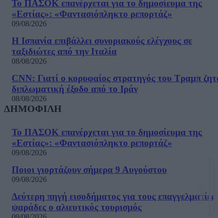
Το ΠΑΣΟΚ επανέρχεται για το δημοσίευμα της
«Εστίας»: «Φαντασιόπληκτο ρεπορτάζ»
09/08/2026
Η Ισπανία επιβάλλει συνοριακούς ελέγχους σε
ταξιδιώτες από την Ιταλία
08/08/2026
CNN: Γιατί ο κορυφαίος στρατηγός του Τραμπ ζητ
διπλωματική έξοδο από το Ιράν
08/08/2026
ΔΗΜΟΦΙΛΗ
Το ΠΑΣΟΚ επανέρχεται για το δημοσίευμα της
«Εστίας»: «Φαντασιόπληκτο ρεπορτάζ»
09/08/2026
Ποιοι γιορτάζουν σήμερα 9 Αυγούστου
09/08/2026
Δεύτερη πηγή εισοδήματος για τους επαγγελματίες
ψαράδες ο αλιευτικός τουρισμός
09/08/2026