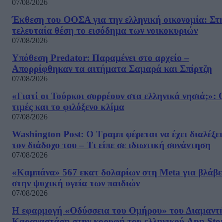
07/08/2026
Έκθεση του ΟΟΣΑ για την ελληνική οικονομία: Στ
τελευταία θέση το εισόδημα των νοικοκυριών
07/08/2026
Υπόθεση Predator: Παραμένει στο αρχείο –
Απορρίφθηκαν τα αιτήματα Σαμαρά και Σπίρτζη
07/08/2026
«Γιατί οι Τούρκοι συρρέουν στα ελληνικά νησιά;»: 
τιμές και το φιλόξενο κλίμα
07/08/2026
Washington Post: Ο Τραμπ φέρεται να έχει διαλέξε
τον διάδοχο του – Τι είπε σε ιδιωτική συνάντηση
07/08/2026
«Καμπάνα» 567 εκατ δολαρίων στη Meta για βλάβε
στην ψυχική υγεία των παιδιών
07/08/2026
Η εφαρμογή «Οδύσσεια του Ομήρου» του Διαμαντ
Καραναστάση στην κορυφή του ελληνικού App Sto