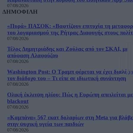
07/08/2026
ΔΗΜΟΦΙΛΗ
«Πυρά» ΠΑΣΟΚ: «Βαφτίζουν επιτυχία τη μεταφο
του λογαριασμού της Ρήτρας Διαφυγής στους πολίτ
07/08/2026
Τέλος Δημητριάδης και Ζούλας από τον ΣΚΑΙ, με
απόφαση Αλαφούζου
07/08/2026
Washington Post: Ο Τραμπ φέρεται να έχει διαλέξε
τον διάδοχο του – Τι είπε σε ιδιωτική συνάντηση
07/08/2026
Ολική έκλειψη ηλίου: Πώς η Ευρώπη απειλείται με
blackout
07/08/2026
«Καμπάνα» 567 εκατ δολαρίων στη Meta για βλάβε
στην ψυχική υγεία των παιδιών
07/08/2026