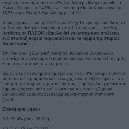
συγκεντρώνοντας ποσοστό 33%. Στη δεύτερη θέση ακολουθεί ο
Αλέξης Τσίπρας με 24,9%, ενώ έπονται η Μαρία Καρυστιανού με
15,5% και ο Νίκος Ανδρουλάκης με 14,9%.
Κέρδη εμφανίζει και η ΕΛΑΣ του Αλέξη Τσίπρα, η οποία διατηρεί
τη δεύτερη θέση και ενισχύεται κατά 1,3 ποσοστιαίες μονάδες.
Αντίθετα, το ΠΑΣΟΚ εξακολουθεί να καταγράφει απώλειες,
ενώ πτωτική πορεία παρουσιάζει και το κόμμα της Μαρίας
Καρυστιανού.
Την ίδια ώρα, η Ελληνική Λύση του Κυριάκου Βελόπουλου
εμφανίζεται να ανακάμπτει δημοσκοπικά και να διεκδικεί την τρίτη
θέση στην κατάταξη των κομμάτων.
Σύμφωνα με τα ευρήματα της έρευνας, το 58,4% των ερωτηθέντων
τάσσεται υπέρ μιας πολιτικής αλλαγής, ενώ το 38,9% δηλώνει ότι
προτιμά τη διατήρηση της σταθερότητας. Παράλληλα, η πιθανότητα
δημιουργίας νέου πολιτικού φορέα από τον Αντώνη Σαμαρά
εξακολουθεί να εμφανίζει περιορισμένη απήχηση στην κοινή
γνώμη.
Η εκτίμηση ψήφου
ΝΔ: 29,4% (Ιούν. 28,6%)
ΕΛ.Α.Σ.: 16,3% (15,1%)