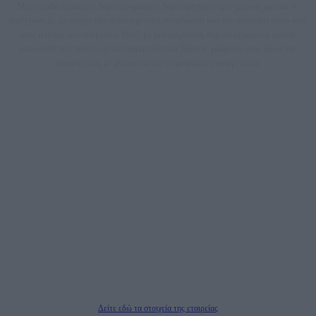
Μία ομάδα έμπειρων δημοσιογράφων δημιούργησαν πριν μερικά χρόνια το
dailypost.gr, με στόχο την αντικειμενική ενημέρωση και την ανάλυση πίσω από
τους τίτλους των ειδήσεων. Μαζί με μια μαχητική δημοσιογραφική ομάδα,
αποκαλύπτουν πολιτικά και παραπολιτικά θέματα, γράφουν επωνύμως την
άποψη τους, με γνώμονα τον ενημερωμένο αναγνώστη.
DAILYPOST.GR – ΤΑΥΤΌΤΗΤΑ
Ιδιοκτήτρια εταιρεία: «ΝΟΗΣΙΣ ΙΚΕ»
Έδρα: Δήμος Αμαρουσίου Αττικής, Αγ. Αθανασίου αρ. 21, Τ.Κ. 15125
ΑΦΜ: 801093076, Δ.Ο.Υ.: ΚΕΦΟΔΕ ΑΤΤΙΚΗΣ, E-mail: press@dailypost.gr, Τηλ.
επικοινωνίας: 2108066997
Νόμιμος Εκπρόσωπος: Ζαχαρός Σταμάτης
Μέτοχοι: Ζαχαρός Σταμάτης, Κουβαράς Γεώργιος, ΥΠΗΡΕΣΙΕΣ ΠΡΟΗΓΜΕΝΗΣ
ΤΕΧΝΟΛΟΓΙΑΣ ΠΑΡΑΓΩΓΗΣ ΟΠΤΙΚΟΑΚΟΥΣΤΙΚΩΝ ΜΕΣΩΝ ΜΕΛΕΤΩΝ ΚΑΙ
ΠΑΡΟΧΗΣ ΥΠΗΡΕΣΙΩΝ PLD PLUS ΑΝΩΝ ΕΤΑΙΡΙΑ
Δικαιούχος του ονόματος τομέα (dailypost.gr): ΝΟΗΣΙΣ ΙΚΕ
Διευθυντής/Διαχειριστής: Ζαχαρός Σταμάτης
Διευθυντής Σύνταξης: Ρενάτο Λέκκα
Δείτε εδώ τα στοιχεία της εταιρείας