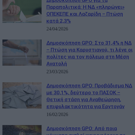
Δημοσκόπηση GPO για τα
Παραπολιτικά: Η ΝΔ «πληρώνει»
ΟΠΕΚΕΠΕ και Λαζαρίδη – Πτώση
κατά 2,3%
24/04/2026
Δημοσκόπηση GPO: Στο 31,4% η ΝΔ
– Πτώση για Καρυστιανού, τι λένε οι
πολίτες για τον πόλεμο στη Μέση
Ανατολή
23/03/2026
Δημοσκόπηση GPO: Προβάδισμα ΝΔ
με 30,1%, δεύτερο το ΠΑΣΟΚ –
Θετική στάση για Αναθεώρηση,
επιφυλακτικότητα για Ερντογάν
16/02/2026
Δημοσκόπηση GPO: Από ποια