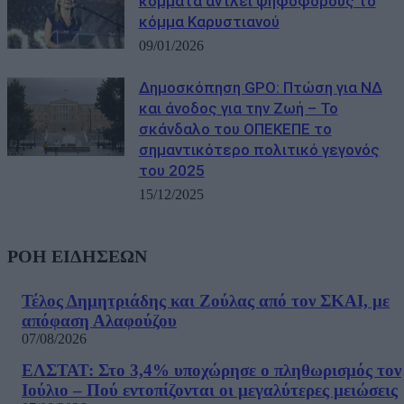
κόμματα αντλεί ψηφοφόρους το
κόμμα Καρυστιανού
09/01/2026
Δημοσκόπηση GPO: Πτώση για ΝΔ
και άνοδος για την Ζωή – Το
σκάνδαλο του ΟΠΕΚΕΠΕ το
σημαντικότερο πολιτικό γεγονός
του 2025
15/12/2025
ΡΟΗ ΕΙΔΗΣΕΩΝ
Τέλος Δημητριάδης και Ζούλας από τον ΣΚΑΙ, με
απόφαση Αλαφούζου
07/08/2026
ΕΛΣΤΑΤ: Στο 3,4% υποχώρησε ο πληθωρισμός τον
Ιούλιο – Πού εντοπίζονται οι μεγαλύτερες μειώσεις