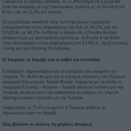
Γαλλία και το Ισραήλ. Ωστόσο, το 27,8% εκτιμά ότι η χώρα θα
ήταν πιο ασφαλής αν είχε προνομιακές σχέσεις με τη Ρωσία ή την
Κίνα, ενώ το 22,2% δεν απαντά.
Τα μεγαλύτερα ποσοστά υπέρ των σημερινών συμμαχιών
καταγράφονται στους ψηφοφόρους της ΝΔ, με 69,2%, και του
ΠΑΣΟΚ, με 68,3%. Αντίθετα, η άποψη ότι η Ελλάδα θα ήταν
ασφαλέστερη με προνομιακές σχέσεις με τη Ρωσία ή την Κίνα
είναι πλειοψηφική στους ψηφοφόρους του ΣΥΡΙΖΑ, της Ελληνικής
Λύσης και της Πλεύσης Ελευθερίας.
Η Τουρκία, το Ισραήλ και οι φόβοι για επεισόδιο
Ενδιαφέρον παρουσιάζουν και τα ευρήματα που αφορούν την
Τουρκία. Το 38,8% θεωρεί ότι οι συνεχείς δηλώσεις του Τούρκου
υπουργού Εξωτερικών Χακάν Φιντάν, σύμφωνα με τις οποίες η
συμμαχία Ελλάδας – Κύπρου – Ισραήλ αποτελεί κίνδυνο για την
Τουρκία, αναδεικνύουν την πιθανότητα να υπάρξει το επόμενο
διάστημα κάποιο επεισόδιο με την Άγκυρα.
Παράλληλα, το 75,4% εκτιμά ότι η Τουρκία φοβάται τη
στρατιωτική ισχύ του Ισραήλ.
Πώς βλέπουν οι πολίτες τις μεγάλες δυνάμεις