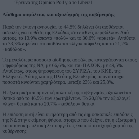
Έρευνα της Opinion Poll για το Liberal
Αίσθημα ασφάλειας και αξιολόγηση της κυβέρνησης
Παρά την έντονη ανησυχία, το 44,5% δηλώνει ότι αισθάνεται
ασφαλές για τη θέση της Ελλάδας στο διεθνές περιβάλλον. Από
αυτούς, το 13,9% απαντά «πολύ» και το 30,6% «αρκετά». Αντίθετα,
το 33,3% δηλώνει ότι αισθάνεται «λίγο» ασφαλές και το 21,2%
«καθόλου».
Τα μεγαλύτερα ποσοστά αίσθησης ασφάλειας καταγράφονται στους
ψηφοφόρους της ΝΔ, με 66,6%, και του ΠΑΣΟΚ, με 49,5%.
Αντιθέτως, στους ψηφοφόρους του ΣΥΡΙΖΑ, του ΚΚΕ, της
Ελληνικής Λύσης και της Πλεύσης Ελευθερίας τα αντίστοιχα
ποσοστά κινούνται χαμηλότερα, μεταξύ 23% και 25,8%.
Η εξωτερική και αμυντική πολιτική της κυβέρνησης αξιολογείται
θετικά από το 46,5% των ερωτηθέντων. Το 20,8% την αξιολογεί
«λίγο» θετικά και το 29,7% «καθόλου» θετικά.
Η επίδοση αυτή είναι υψηλότερη από τις δημοσκοπικές επιδόσεις
της ΝΔ στην εκτίμηση ψήφου, στοιχείο που δείχνει ότι η εξωτερική
και αμυντική πολιτική λειτουργεί ως ένα από τα ισχυρά χαρτιά της
κυβέρνησης.