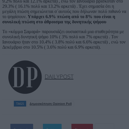
9.2% πολύ και 12.1% αρκετά) , ενώ τον Ιανουάριο βρισκόταν στο
29.3% ( 16.1% πολύ και 13.2% αρκετά) . Έχει σημασία ότι η
μεγάλη πτώση σημειώνεται σ΄αυτούς που δήλωναν πολύ πιθανό να
το ψηφίσουν.
Υπάρχει 6.9% πτώση από το 8% που είναι η
συνολική πτώση στο άθροισμα της δυνητικής ψήφου
Το «κόμμα Σαμαρά» παρουσιάζει ουσιαστικά μια σταθερότητα με
συνολική δυνητική ψήφο 10% ( 3% πολύ και 7% αρκετά) . Τον
Ιανουάριο ήταν στο 10.4% ( 3.8% πολύ και 6.6% αρκετά) , ενώ τον
Δεκέμβριο στο 10.5% ( 3.6% πολύ και 6.9% αρκετά).
DAILYPOST
TAGS
Δημοσκόπηση Opinion Poll