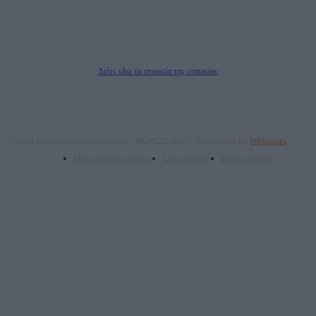
Μέτοχοι: Ζαχαρός Σταμάτης, Κουβαράς Γεώργιος, ΥΠΗΡΕΣΙΕΣ ΠΡΟΗΓΜΕΝΗΣ
ΤΕΧΝΟΛΟΓΙΑΣ ΠΑΡΑΓΩΓΗΣ ΟΠΤΙΚΟΑΚΟΥΣΤΙΚΩΝ ΜΕΣΩΝ ΜΕΛΕΤΩΝ ΚΑΙ
ΠΑΡΟΧΗΣ ΥΠΗΡΕΣΙΩΝ PLD PLUS ΑΝΩΝ ΕΤΑΙΡΙΑ
Δικαιούχος του ονόματος τομέα (dailypost.gr): ΝΟΗΣΙΣ ΙΚΕ
Διευθυντής/Διαχειριστής: Ζαχαρός Σταμάτης
Διευθυντής Σύνταξης: Ρενάτο Λέκκα
Δείτε εδώ τα στοιχεία της εταιρείας
© 2024 Πνευματικά δικαιώματα: "ΝΟΗΣΙΣ ΙΚΕ". Developed by
Webalists
Πολιτική απορρήτου
Όροι χρήσης
Επικοινωνία