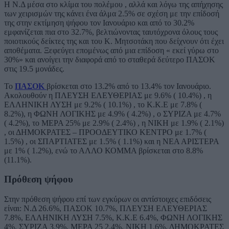
Η Ν.Δ μέσα στο κλίμα του πολέμου , αλλά και λόγω της απήχησης
των χειρισμών της κάνει ένα άλμα 2.5% σε σχέση με την επίδοσή
της στην εκτίμηση ψήφου τον Ιανουάριο και από το 30.2%
εμφανίζεται πια στο 32.7%, βελτιώνοντας ταυτόχρονα όλους τους
ποιοτικούς δείκτες της και του Κ. Μητσοτάκη που δείχνουν ότι έχει
αποθέματα. Ξεφεύγει επομένως από μια επίδοση « εκεί γύρω στο
30%» και ανοίγει την διαφορά από το σταθερά δεύτερο ΠΑΣΟΚ
στις 19.5 μονάδες.
Το
ΠΑΣΟΚ
βρίσκεται στο 13.2% από το 13.4% τον Ιανουάριο.
Ακολουθούν η ΠΛΕΥΣΗ ΕΛΕΥΘΕΡΙΑΣ με 9.6% ( 10.4%) , η
ΕΛΛΗΝΙΚΗ ΛΥΣΗ με 9.2% ( 10.1%) , το Κ.Κ.Ε με 7.8% (
8.2%), η ΦΩΝΗ ΛΟΓΙΚΗΣ με 4.9% ( 4.2%) , ο ΣΥΡΙΖΑ με 4.7%
( 4.2%), το ΜΕΡΑ 25% με 2.9% ( 2.4%) , η ΝΙΚΗ με 1.9% ( 2.1%)
, οι ΔΗΜΟΚΡΑΤΕΣ – ΠΡΟΟΔΕΥΤΙΚΟ ΚΕΝΤΡΟ με 1.7% (
1.5%) , οι ΣΠΑΡΤΙΑΤΕΣ με 1.5% ( 1.1%) και η ΝΕΑ ΑΡΙΣΤΕΡΑ
με 1% ( 1.2%), ενώ το ΑΛΛΟ ΚΟΜΜΑ βρίσκεται στο 8.8%
(11.1%).
Πρόθεση ψήφου
Στην πρόθεση ψήφου επί των εγκύρων οι αντίστοιχες επιδόσεις
είναι: Ν.Δ 26.6%, ΠΑΣΟΚ 10.7%, ΠΛΕΥΣΗ ΕΛΕΥΘΕΡΙΑΣ
7.8%, ΕΛΛΗΝΙΚΗ ΛΥΣΗ 7.5%, Κ.Κ.Ε 6.4%, ΦΩΝΗ ΛΟΓΙΚΗΣ
4%, ΣΥΡΙΖΑ 3.9%, ΜΕΡΑ 25 2.4%, ΝΙΚΗ 1.6%, ΔΗΜΟΚΡΑΤΕΣ