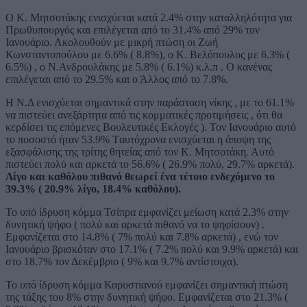
Ο Κ. Μητσοτάκης ενισχύεται κατά 2.4% στην καταλληλότητα για
Πρωθυπουργός και επιλέγεται από το 31.4% από 29% τον
Ιανουάριο. Ακολουθούν με μικρή πτώση οι Ζωή
Κωνσταντοπούλου με 6.6% ( 8.8%), ο Κ. Βελόπουλος με 6.3% (
6.5%) , ο Ν.Ανδρουλάκης με 5.8% ( 6.1%) κ.λ.π . Ο κανένας
επιλέγεται από το 29.5% και ο Άλλος από το 7.8%.
Η Ν.Δ ενισχύεται σημαντικά στην παράσταση νίκης , με το 61.1%
να πιστεύει ανεξάρτητα από τις κομματικές προτιμήσεις , ότι θα
κερδίσει τις επόμενες Βουλευτικές Εκλογές ). Τον Ιανουάριο αυτό
το ποσοστό ήταν 53.9% Tαυτόχρονα ενισχύεται η άποψη της
εξασφάλισης της τρίτης θητείας από τον Κ. Μητσοτάκη. Αυτό
πιστεύει πολύ και αρκετά το 56.6% ( 26.9% πολύ, 29.7% αρκετά).
Λίγο και καθόλου πιθανό θεωρεί ένα τέτοιο ενδεχόμενο το
39.3% ( 20.9% λίγο, 18.4% καθόλου).
Το υπό ίδρυση κόμμα Τσίπρα εμφανίζει μείωση κατά 2.3% στην
δυνητική ψήφο ( πολύ και αρκετά πιθανό να το ψηφίσουν) .
Εμφανίζεται στο 14.8% ( 7% πολύ και 7.8% αρκετά) , ενώ τον
Ιανουάριο βρισκόταν στο 17.1% ( 7.2% πολύ και 9.9% αρκετά) και
στο 18.7% τον Δεκέμβριο ( 9% και 9.7% αντίστοιχα).
Το υπό ίδρυση κόμμα Καρυστιανού εμφανίζει σημαντική πτώση
της τάξης του 8% στην δυνητική ψήφο. Εμφανίζεται στο 21.3% (