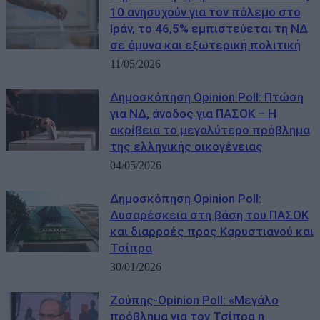
10 ανησυχούν για τον πόλεμο στο
Ιράν, το 46,5% εμπιστεύεται τη ΝΔ
σε άμυνα και εξωτερική πολιτική
11/05/2026
Δημοσκόπηση Opinion Poll: Πτώση
για ΝΔ, άνοδος για ΠΑΣΟΚ – Η
ακρίβεια το μεγαλύτερο πρόβλημα
της ελληνικής οικογένειας
04/05/2026
Δημοσκόπηση Opinion Poll:
Δυσαρέσκεια στη βάση του ΠΑΣΟΚ
και διαρροές προς Καρυστιανού και
Τσίπρα
30/01/2026
Ζούπης-Opinion Poll: «Μεγάλο
πρόβλημα για τον Τσίπρα η