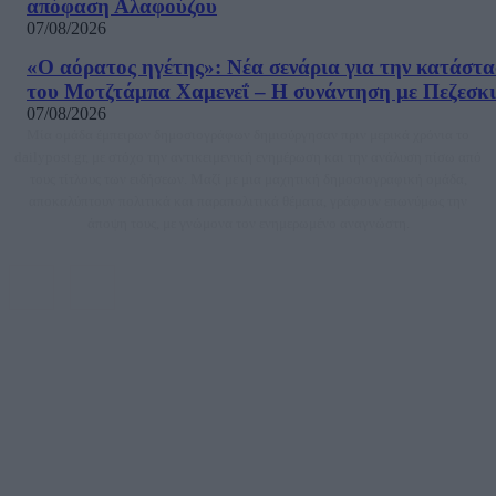
απόφαση Αλαφούζου
07/08/2026
«Ο αόρατος ηγέτης»: Νέα σενάρια για την κατάστ
του Μοτζτάμπα Χαμενεΐ – Η συνάντηση με Πεζεσκ
07/08/2026
Μία ομάδα έμπειρων δημοσιογράφων δημιούργησαν πριν μερικά χρόνια το
dailypost.gr, με στόχο την αντικειμενική ενημέρωση και την ανάλυση πίσω από
τους τίτλους των ειδήσεων. Μαζί με μια μαχητική δημοσιογραφική ομάδα,
αποκαλύπτουν πολιτικά και παραπολιτικά θέματα, γράφουν επωνύμως την
άποψη τους, με γνώμονα τον ενημερωμένο αναγνώστη.
DAILYPOST.GR – ΤΑΥΤΌΤΗΤΑ
Ιδιοκτήτρια εταιρεία: «ΝΟΗΣΙΣ ΙΚΕ»
Έδρα: Δήμος Αμαρουσίου Αττικής, Αγ. Αθανασίου αρ. 21, Τ.Κ. 15125
ΑΦΜ: 801093076, Δ.Ο.Υ.: ΚΕΦΟΔΕ ΑΤΤΙΚΗΣ, E-mail: press@dailypost.gr, Τηλ.
επικοινωνίας: 2108066997
Νόμιμος Εκπρόσωπος: Ζαχαρός Σταμάτης