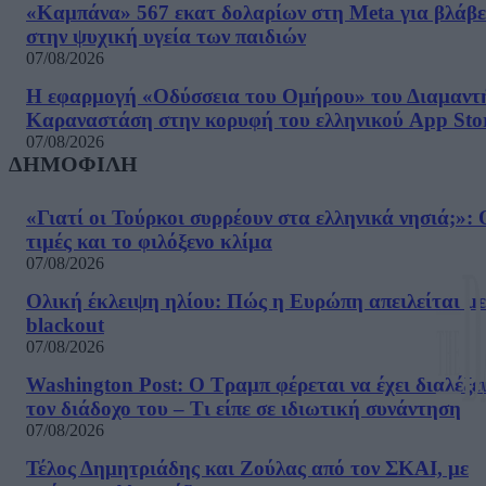
«Καμπάνα» 567 εκατ δολαρίων στη Meta για βλάβε
στην ψυχική υγεία των παιδιών
07/08/2026
Η εφαρμογή «Οδύσσεια του Ομήρου» του Διαμαντ
Καραναστάση στην κορυφή του ελληνικού App Sto
07/08/2026
ΔΗΜΟΦΙΛΗ
«Γιατί οι Τούρκοι συρρέουν στα ελληνικά νησιά;»: 
τιμές και το φιλόξενο κλίμα
07/08/2026
Ολική έκλειψη ηλίου: Πώς η Ευρώπη απειλείται με
blackout
07/08/2026
Washington Post: Ο Τραμπ φέρεται να έχει διαλέξε
τον διάδοχο του – Τι είπε σε ιδιωτική συνάντηση
07/08/2026
Τέλος Δημητριάδης και Ζούλας από τον ΣΚΑΙ, με