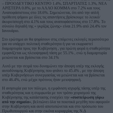
– ΠΡΟΟΔΕΥΤΙΚΟ ΚΕΝΤΡΟ 1.4%, ΣΠΑΡΤΙΑΤΕΣ 1.3%, ΝΕΑ
ΑΡΙΣΤΕΡΑ 0.8%, με το ΑΛΛΟ ΚΟΜΜΑ στο 7.2% και τους
Αναποφάσιστους στο 18.6%. Σημειώνεται, ότι από την απλή
πρόθεση ψήφου με όλες τις απαντήσεις βρίσκουμε το λευκό/
άκυρο/αποχή στο 4.1% και τους αναποφάσιστους στο 17.8%. Το
σύνολο δηλαδή της « γκρίζας ζώνης» είναι 21.9% από 24.4% τον
Ιανουάριο.
Στο ερώτημα αν θα ψηφίσουν στις επόμενες εκλογές περισσότερο
για να υπάρχει πολιτική σταθερότητα ή για να εκφραστεί
διαμαρτυρία προς την Κυβέρνηση , για πρώτη φορά η σταθερότητα
εμφανίζεται ως πλειοψηφική τάση με 55.1% , ενώ η διαμαρτυρία
μειώνεται και βρίσκεται στο 34.1%
Αυτό με την σειρά του δυναμώνει την άποψη υπέρ της εκλογής
αυτοδύναμης Κυβέρνησης που φτάνει το 45.4% , με την άποψη
υπέρ Κυβερνήσεων συνεργασίας να μειώνεται και να βρίσκεται
στο 46.4%, ενώ μέχρι πρότινος ήταν μειοψηφική.
Η ανησυχία για τον πόλεμο, η εμφάνιση ισχυρής τάσης υπέρ της
σταθερότητας και η συμφωνία με τον τρόπο χειρισμού της
Κυβέρνησης της κατάστασης ενισχύει την
«συσπείρωση γύρω
από την σημαία»
, βελτιώνει όλα τα ποιοτικά μεγέθη που αφορούν
στην Κυβέρνηση και αυτό αποτυπώνεται και στο πρόσωπο του
Πρωθυπουργού και στην εικόνα κυριαρχίας της Ν.Δ