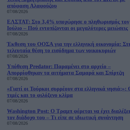
απόφαση Αλαφούζου
07/08/2026
ΕΛΣΤΑΤ: Στο 3,4% υποχώρησε ο πληθωρισμός τον
Ιούλιο – Πού εντοπίζονται οι μεγαλύτερες μειώσεις
07/08/2026
Έκθεση του ΟΟΣΑ για την ελληνική οικονομία: Στ
τελευταία θέση το εισόδημα των νοικοκυριών
07/08/2026
Υπόθεση Predator: Παραμένει στο αρχείο –
Απορρίφθηκαν τα αιτήματα Σαμαρά και Σπίρτζη
07/08/2026
«Γιατί οι Τούρκοι συρρέουν στα ελληνικά νησιά;»: 
τιμές και το φιλόξενο κλίμα
07/08/2026
Washington Post: Ο Τραμπ φέρεται να έχει διαλέξε
τον διάδοχο του – Τι είπε σε ιδιωτική συνάντηση
07/08/2026