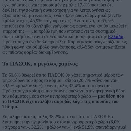
εγχειρήματος είναι περιορισμένη: μόλις 17,8% πιστεύει ότι
διαθέτει την πολιτική συγκρότηση για να λειτουργήσει ως
αξιόπιστο κόμμα εξουσίας, ενώ 73,2% απαντά αρνητικά (27,3%
«μάλλον όχι», 45,9% «σίγουρα όχι»). Αντίστοιχα, το 65,5%
πιστεύει ότι θα εξαντληθεί γρήγορα ως φαινόμενο και θα μειωθεί η
επιρροή της — μια πρόβλεψη που αποτυπώνει το συστημικό
σκεπτικισμό απέναντι σε νέα πολιτικά μορφώματα στην
Ελλάδα
.
Πρόκειται για ένα διπλό προφίλ: η Καρυστιανού αναγνωρίζεται ως
ηθική φωνή και σύμβολο αγανάκτησης, αλλά δεν αντιμετωπίζεται
ως πιθανός φορέας διακυβέρνησης.
Το ΠΑΣΟΚ, ο μεγάλος χαμένος
Το 60,6% θεωρεί ότι το ΠΑΣΟΚ θα χάσει σημαντικό μέρος των
ψηφοφόρων του προς το κόμμα Τσίπρα (20,7% «σίγουρα ναι»,
39,9% «μάλλον ναι»), έναντι μόλις 32,4% που το αρνείται.
Πρόκειται για κρίση εμπιστοσύνης απέναντι στην ηγεμονική θέση
του κόμματος μέσα στον κεντροαριστερό χώρο —
μια θέση που
το ΠΑΣΟΚ είχε αναλάβει ακριβώς λόγω της απουσίας του
Τσίπρα.
Συμπληρωματικά, μόλις 38,2% πιστεύει ότι το ΠΑΣΟΚ θα
διατηρήσει την ηγεμονία του στον κεντροαριστερό χώρο (6,0%
«σίγουρα ναι», 32,2% «μάλλον ναι»), ενώ 51,9% απαντά αρνητικά.