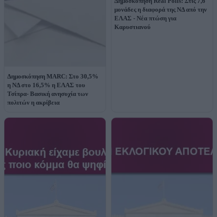
Δημοσκόπηση Real Polls: Στις 7,6
μονάδες η διαφορά της ΝΔ από την
ΕΛΑΣ - Νέα πτώση για
Καρυστιανού
Δημοσκόπηση MARC: Στο 30,5%
η ΝΔ στο 16,5% η ΕΛΑΣ του
Τσίπρα- Βασική ανησυχία των
πολιτών η ακρίβεια