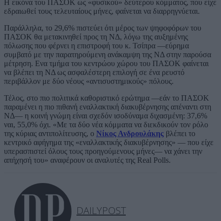
Η εικόνα του ΠΑΣΟΚ ως «φυσικού» δεύτερου κόμματος, που είχε
εδραιωθεί τους τελευταίους μήνες, φαίνεται να διαρρηγνύεται.
Παράλληλα, το 29,6% πιστεύει ότι μέρος των ψηφοφόρων του
ΠΑΣΟΚ θα μετακινηθεί προς τη ΝΔ, λόγω της αυξημένης
πόλωσης που φέρνει η επιστροφή του κ. Τσίπρα —εύρημα
συμβατό με την παρατηρούμενη ανάκαμψη της ΝΔ στην παρούσα
μέτρηση. Ενα τμήμα του κεντρώου χώρου του ΠΑΣΟΚ φαίνεται
να βλέπει τη ΝΔ ως ασφαλέστερη επιλογή σε ένα ρευστό
περιβάλλον με δύο νέους «αντισυστημικούς» πόλους.
Τέλος, στο πιο πολιτικά καθοριστικό ερώτημα —εάν το ΠΑΣΟΚ
παραμένει η πιο πιθανή εναλλακτική διακυβέρνησης απέναντι στη
ΝΔ— η κοινή γνώμη είναι σχεδόν ισοδύναμα διχασμένη: 37,6%
ναι, 55,0% όχι. «Με τα δύο νέα κόμματα να διεκδικούν τον ρόλο
της κύριας αντιπολίτευσης, ο
Νίκος Ανδρουλάκης
βλέπει το
κεντρικό αφήγημα της «εναλλακτικής διακυβέρνησης» — που είχε
υπερασπιστεί όλους τους προηγούμενους μήνες— να χάνει την
απήχησή του» αναφέρουν οι αναλυτές της Real Polls.
DAILYPOST