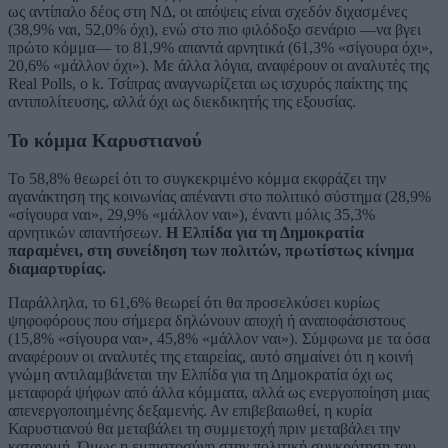
ως αντίπαλο δέος στη ΝΔ, οι απόψεις είναι σχεδόν διχασμένες
(38,9% ναι, 52,0% όχι), ενώ στο πιο φιλόδοξο σενάριο —να βγει
πρώτο κόμμα— το 81,9% απαντά αρνητικά (61,3% «σίγουρα όχι»,
20,6% «μάλλον όχι»). Με άλλα λόγια, αναφέρουν οι αναλυτές της
Real Polls, ο k. Τσίπρας αναγνωρίζεται ως ισχυρός παίκτης της
αντιπολίτευσης, αλλά όχι ως διεκδικητής της εξουσίας.
Το κόμμα Καρυστιανού
Το 58,8% θεωρεί ότι το συγκεκριμένο κόμμα εκφράζει την
αγανάκτηση της κοινωνίας απέναντι στο πολιτικό σύστημα (28,9%
«σίγουρα ναι», 29,9% «μάλλον ναι»), έναντι μόλις 35,3%
αρνητικών απαντήσεων.
Η Ελπίδα για τη Δημοκρατία
παραμένει, στη συνείδηση των πολιτών, πρωτίστως κίνημα
διαμαρτυρίας.
Παράλληλα, το 61,6% θεωρεί ότι θα προσελκύσει κυρίως
ψηφοφόρους που σήμερα δηλώνουν αποχή ή αναποφάσιστους
(15,8% «σίγουρα ναι», 45,8% «μάλλον ναι»). Σύμφωνα με τα όσα
αναφέρουν οι αναλυτές της εταιρείας, αυτό σημαίνει ότι η κοινή
γνώμη αντιλαμβάνεται την Ελπίδα για τη Δημοκρατία όχι ως
μεταφορά ψήφων από άλλα κόμματα, αλλά ως ενεργοποίηση μιας
απενεργοποιημένης δεξαμενής. Αν επιβεβαιωθεί, η κυρία
Καρυστιανού θα μεταβάλει τη συμμετοχή πριν μεταβάλει την
κατανομή. Όμως η εμπιστοσύνη στην πολιτική συγκρότηση του