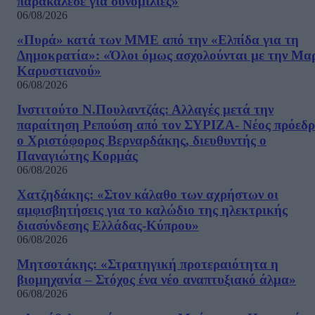
παρακάλεσε για συνομιλίες»
06/08/2026
«Πυρά» κατά των ΜΜΕ από την «Ελπίδα για τη
Δημοκρατία»: «Όλοι όμως ασχολούνται με την Μα
Καρυστιανού»
06/08/2026
Ινστιτούτο Ν.Πουλαντζάς: Αλλαγές μετά την
παραίτηση Ρεπούση από τον ΣΥΡΙΖΑ- Νέος πρόεδρ
ο Χριστόφορος Βερναρδάκης, διευθυντής ο
Παναγιώτης Κορμάς
06/08/2026
Χατζηδάκης: «Στον κάλαθο των αχρήστων οι
αμφισβητήσεις για το καλώδιο της ηλεκτρικής
διασύνδεσης Ελλάδας-Κύπρου»
06/08/2026
Μητσοτάκης: «Στρατηγική προτεραιότητα η
βιομηχανία – Στόχος ένα νέο αναπτυξιακό άλμα»
06/08/2026