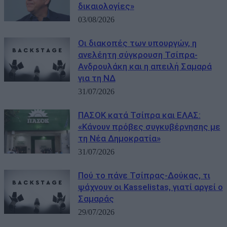
δικαιολογίες»
03/08/2026
Οι διακοπές των υπουργών, η
ανελέητη σύγκρουση Τσίπρα-
Ανδρουλάκη και η απειλή Σαμαρά
για τη ΝΔ
31/07/2026
ΠΑΣΟΚ κατά Τσίπρα και ΕΛΑΣ:
«Κάνουν πρόβες συγκυβέρνησης με
τη Νέα Δημοκρατία»
31/07/2026
Πού το πάνε Τσίπρας-Δούκας, τι
ψάχνουν οι Kasselistas, γιατί αργεί ο
Σαμαράς
29/07/2026