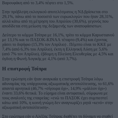
Βαρουφάκη από το 3,4% πέφτει στο 1,5%.
Στην πρόβλεψη εκλογικού αποτελέσματος η ΝΔ βρίσκεται στο
29,1%, πάνω από το ποσοστό των ευρωκλογών που ήταν 28,31%,
αλλά κάτω από τη μέτρηση του Απριλίου (30,6%), γεγονός που
αποδίδεται στη μείωση της δεξαμενής των αναποφάσιστων.
Δεύτερο το κόμμα Τσίπρα με 16,1%, τρίτο το κόμμα Καρυστιανού
με 13,1% και το ΠΑΣΟΚ-ΚΙΝΑΛ τέταρτο (9,4%) και έχοντας
χάσει το διψήφιο (15,3% τον Απρίλιο) . Πέμπτο είναι το ΚΚΕ με
7,4% (από 6,3% του Απρίλιο), έκτη η Ελληνική Λύση με 5,6%
(από 7% τον Απρίλιο), έβδομη η Πλεύση Ελευθερίας με 4,5% και
όγδοη η Φωνή Λογικής με 4,1% (από 3,7%).
Η επιστροφή Τσίπρα
Στην ερώτηση εάν ήταν αναγκαία η επιστροφή Τσίπρα λόγω
αδυναμίας της υπάρχουσας αξιωματικής αντιπολίτευσης, το 61,6%
απαντά αρνητικά (46,7% «σίγουρα όχι», 14,9% «μάλλον όχι»)
έναντι 33,6% θετικά. Το εύρημα είναι αντιφατικό, σύμφωνα με
τους αναλυτές της εταιρείας: «ενώ το ΠΑΣΟΚ έχει συμπιεστεί
κάτω από 10%, η κοινή γνώμη δεν αναγνωρίζει ρητά «κενό» στην
αξιωματική αντιπολίτευση».
Στο ερώτημα εάν ο Αλέξης Τσίπρας διαθέτει τη δύναμη να σταθεί