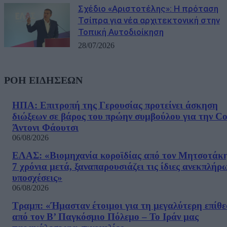
Σχέδιο «Αριστοτέλης»: Η πρόταση
Τσίπρα για νέα αρχιτεκτονική στην
Τοπική Αυτοδιοίκηση
28/07/2026
ΡΟΗ ΕΙΔΗΣΕΩΝ
ΗΠΑ: Επιτροπή της Γερουσίας προτείνει άσκηση
διώξεων σε βάρος του πρώην συμβούλου για την Co
Άντονι Φάουτσι
06/08/2026
ΕΛΑΣ: «Βιομηχανία κοροϊδίας από τον Μητσοτάκ
7 χρόνια μετά, ξαναπαρουσιάζει τις ίδιες ανεκπλήρ
υποσχέσεις»
06/08/2026
Τραμπ: «Ήμασταν έτοιμοι για τη μεγαλύτερη επίθ
από τον Β’ Παγκόσμιο Πόλεμο – Το Ιράν μας