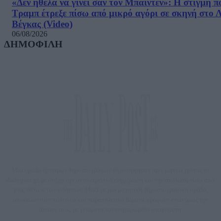
«Δεν ήθελα να γίνει σαν τον Μπάιντεν»: Η στιγμή π
Τραμπ έτρεξε πίσω από μικρό αγόρι σε σκηνή στο 
Βέγκας (Video)
06/08/2026
ΔΗΜΟΦΙΛΗ
Μία ομάδα έμπειρων δημοσιογράφων δημιούργησαν πριν μερικά χρόνια το
dailypost.gr, με στόχο την αντικειμενική ενημέρωση και την ανάλυση πίσω από
τους τίτλους των ειδήσεων. Μαζί με μια μαχητική δημοσιογραφική ομάδα,
αποκαλύπτουν πολιτικά και παραπολιτικά θέματα, γράφουν επωνύμως την
άποψη τους, με γνώμονα τον ενημερωμένο αναγνώστη.