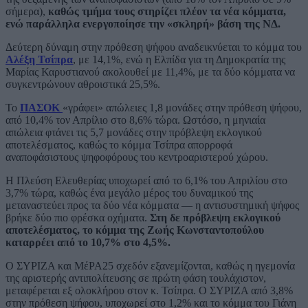
σήμερα),
καθώς τμήμα τους στηρίζει πλέον τα νέα κόμματα,
ενώ παράλληλα ενεργοποίησε την «σκληρή» βάση της ΝΔ.
Δεύτερη δύναμη στην πρόθεση ψήφου αναδεικνύεται το κόμμα του
Αλέξη Τσίπρα
, με 14,1%, ενώ η Ελπίδα για τη Δημοκρατία της
Μαρίας Καρυστιανού ακολουθεί με 11,4%, με τα δύο κόμματα να
συγκεντρώνουν αθροιστικά 25,5%.
Το
ΠΑΣΟΚ
«γράφει» απώλειες 1,8 μονάδες στην πρόθεση ψήφου,
από 10,4% τον Απρίλιο στο 8,6% τώρα. Ωστόσο, η μηνιαία
απώλεια φτάνει τις 5,7 μονάδες στην πρόβλεψη εκλογικού
αποτελέσματος, καθώς το κόμμα Τσίπρα απορροφά
αναποφάσιστους ψηφοφόρους του κεντροαριστερού χώρου.
Η Πλεύση Ελευθερίας υποχωρεί από το 6,1% του Απριλίου στο
3,7% τώρα, καθώς ένα μεγάλο μέρος του δυναμικού της
μεταναστεύει προς τα δύο νέα κόμματα — η αντισυστημική ψήφος
βρήκε δύο πιο φρέσκα οχήματα.
Στη δε πρόβλεψη εκλογικού
αποτελέσματος, το κόμμα της Ζωής Κωνσταντοπούλου
καταρρέει από το 10,7% στο 4,5%.
Ο ΣΥΡΙΖΑ και ΜέΡΑ25 σχεδόν εξανεμίζονται, καθώς η ηγεμονία
της αριστερής αντιπολίτευσης σε πρώτη φάση τουλάχιστον,
μεταφέρεται εξ ολοκλήρου στον κ. Τσίπρα. Ο ΣΥΡΙΖΑ από 3,8%
στην πρόθεση ψήφου, υποχωρεί στο 1,2% και το κόμμα του Γιάνη