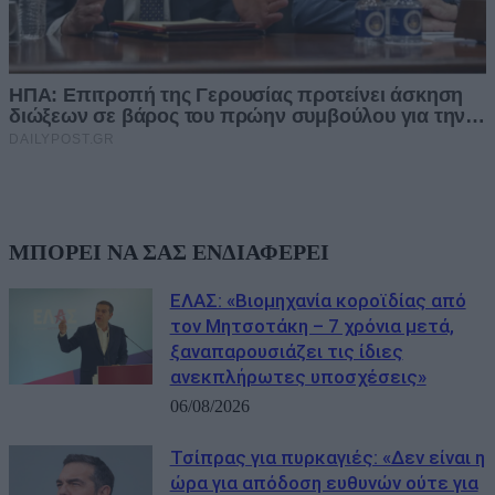
ΜΠΟΡΕΙ ΝΑ ΣΑΣ ΕΝΔΙΑΦΕΡΕΙ
ΕΛΑΣ: «Βιομηχανία κοροϊδίας από
τον Μητσοτάκη – 7 χρόνια μετά,
ξαναπαρουσιάζει τις ίδιες
ανεκπλήρωτες υποσχέσεις»
06/08/2026
Τσίπρας για πυρκαγιές: «Δεν είναι η
ώρα για απόδοση ευθυνών ούτε για