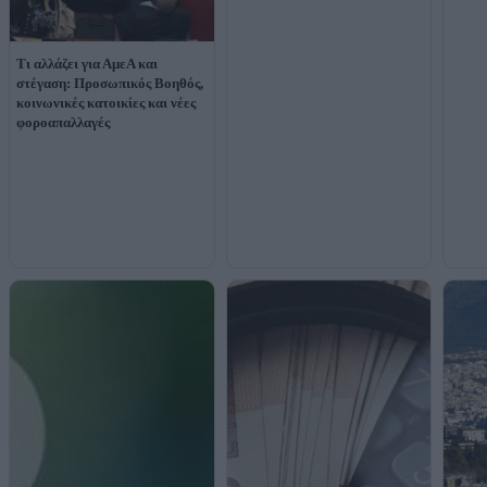
Τι αλλάζει για ΑμεΑ και
στέγαση: Προσωπικός Βοηθός,
κοινωνικές κατοικίες και νέες
φοροαπαλλαγές