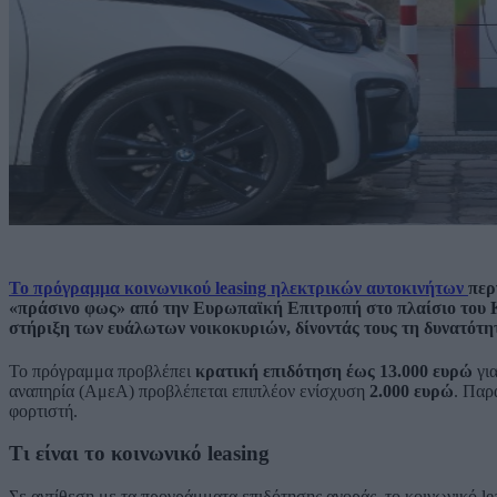
Το πρόγραμμα κοινωνικού leasing ηλεκτρικών αυτοκινήτων
περ
«πράσινο φως» από την Ευρωπαϊκή Επιτροπή στο πλαίσιο του Κ
στήριξη των ευάλωτων νοικοκυριών, δίνοντάς τους τη δυνατότ
Το πρόγραμμα προβλέπει
κρατική επιδότηση έως 13.000 ευρώ
για
αναπηρία (ΑμεΑ) προβλέπεται επιπλέον ενίσχυση
2.000 ευρώ
. Παρ
φορτιστή.
Τι είναι το κοινωνικό leasing
Σε αντίθεση με τα προγράμματα επιδότησης αγοράς, το κοινωνικό le