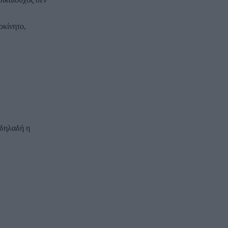
οκίνητο,
 δηλαδή η