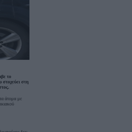
αβε το
 στοχεύει στη
στος.
 τα άτομα με
ικιακού
δικαιούχος δεν