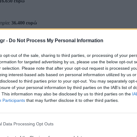
16.650 ευρώ
πηρία:
36.400 ευρώ
gr -
Do Not Process My Personal Information
ά κριτήρια. Οι ενδιαφερόμενοι θα πρέπει να εγγραφούν στο νέο
Μητ
ο Υπουργείο Περιβάλλοντος και Ενέργειας.
to opt-out of the sale, sharing to third parties, or processing of your per
formation for targeted advertising by us, please use the below opt-out s
ριού
, που θα δίνει πρόσβαση στις δράσεις στήριξης, ενώ τα στοιχεία θ
r selection. Please note that after your opt-out request is processed y
eing interest-based ads based on personal information utilized by us or
disclosed to third parties prior to your opt-out. You may separately opt-
losure of your personal information by third parties on the IAB’s list of
ι θα μπορούν να επιλέγουν ηλεκτρικό όχημα από κατάλογο επιλέξιμω
. This information may also be disclosed by us to third parties on the
IA
Participants
that may further disclose it to other third parties.
τα
, καθώς στόχος του προγράμματος είναι η κάλυψη των βασικών ανα
τελών μοντέλων.
l Data Processing Opt Outs