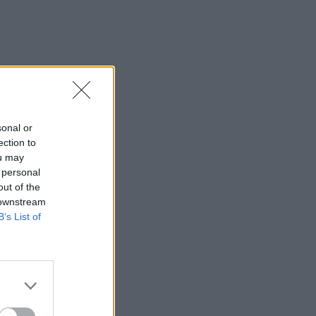
ρώο
sonal or
ection to
α
ou may
 personal
out of the
 downstream
ν μοντέλων που
B’s List of
γκών