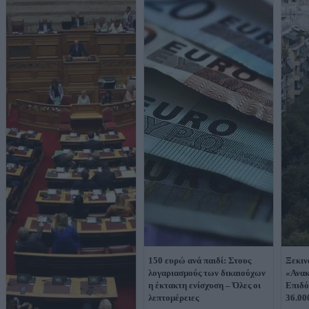
150 ευρώ ανά παιδί: Στους
Ξεκιν
λογαριασμούς των δικαιούχων
«Ανακ
η έκτακτη ενίσχυση – Όλες οι
Επιδό
λεπτομέρειες
36.00