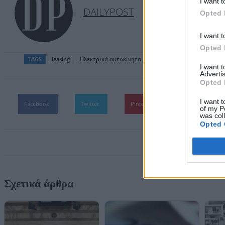
I want t
DAILYPOST
Opted 
I want t
Opted 
TAGS
leasing
Ηλεκτρικά αυτοκίνητα
I want 
Advertis
Opted 
I want t
Facebook
Twitter
Pinterest
WhatsApp
of my P
was col
Opted 
Σχετικά άρθρα