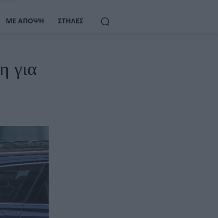
ΜΕ ΆΠΟΨΗ
ΣΤΉΛΕΣ
η για