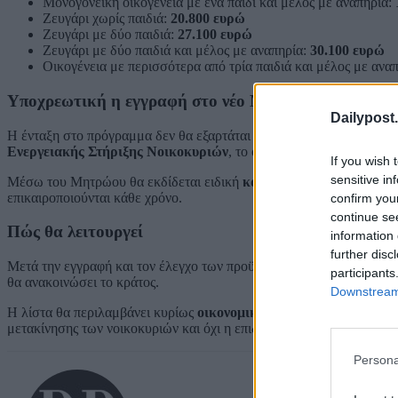
Μονογονεϊκή οικογένεια με ένα παιδί και μέλος με αναπηρία:
Ζευγάρι χωρίς παιδιά:
20.800 ευρώ
Ζευγάρι με δύο παιδιά:
27.100 ευρώ
Ζευγάρι με δύο παιδιά και μέλος με αναπηρία:
30.100 ευρώ
Οικογένεια με περισσότερα από τρία παιδιά και μέλος με ανα
Υποχρεωτική η εγγραφή στο νέο Μητρώο
Dailypost.
Η ένταξη στο πρόγραμμα δεν θα εξαρτάται μόνο από τα εισοδηματικ
Ενεργειακής Στήριξης Νοικοκυριών
, το οποίο θα δημιουργήσει τ
If you wish 
sensitive in
Μέσω του Μητρώου θα εκδίδεται ειδική
κάρτα ευάλωτου νοικοκυ
επικαιροποιούνται κάθε χρόνο.
confirm you
continue se
Πώς θα λειτουργεί
information 
further disc
Μετά την εγγραφή και τον έλεγχο των προϋποθέσεων, οι δικαιούχο
participants
θα ανακοινώσει το κράτος.
Downstream 
Η λίστα θα περιλαμβάνει κυρίως
οικονομικά ηλεκτρικά αυτοκίνη
μετακίνησης των νοικοκυριών και όχι η επιδότηση ακριβών ή πολυ
Persona