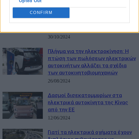
Opted Out
Γιατί κλείνει εργοστάσια η VW για
CONFIRM
πρώτη φορά στην ιστορία της- Ο
ρόλος της Κίνας, των συνδικάτων
και του Έλον Μασκ
30/10/2024
Πλήγμα για την ηλεκτροκίνηση: Η
πτώση των πωλήσεων ηλεκτρικών
αυτοκινήτων αλλάζει τα σχέδια
των αυτοκινητοβιομηχανιών
26/08/2024
Δασμοί δισεκατομμυρίων στα
ηλεκτρικά αυτοκίνητα της Κίνας
από την ΕΕ
12/06/2024
Γιατί τα ηλεκτρικά οχήματα έχουν