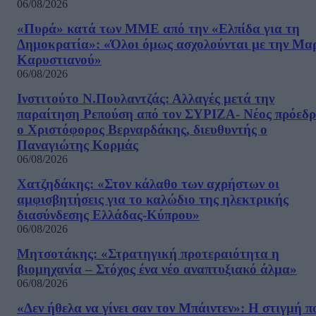
06/08/2026
«Πυρά» κατά των ΜΜΕ από την «Ελπίδα για τη
Δημοκρατία»: «Όλοι όμως ασχολούνται με την Μα
Καρυστιανού»
06/08/2026
Ινστιτούτο Ν.Πουλαντζάς: Αλλαγές μετά την
παραίτηση Ρεπούση από τον ΣΥΡΙΖΑ- Νέος πρόεδρ
ο Χριστόφορος Βερναρδάκης, διευθυντής ο
Παναγιώτης Κορμάς
06/08/2026
Χατζηδάκης: «Στον κάλαθο των αχρήστων οι
αμφισβητήσεις για το καλώδιο της ηλεκτρικής
διασύνδεσης Ελλάδας-Κύπρου»
06/08/2026
Μητσοτάκης: «Στρατηγική προτεραιότητα η
βιομηχανία – Στόχος ένα νέο αναπτυξιακό άλμα»
06/08/2026
«Δεν ήθελα να γίνει σαν τον Μπάιντεν»: Η στιγμή π