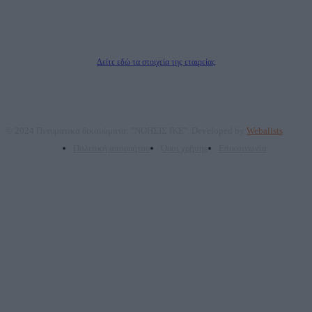
ΤΕΧΝΟΛΟΓΙΑΣ ΠΑΡΑΓΩΓΗΣ ΟΠΤΙΚΟΑΚΟΥΣΤΙΚΩΝ ΜΕΣΩΝ ΜΕΛΕΤΩΝ ΚΑΙ
ΠΑΡΟΧΗΣ ΥΠΗΡΕΣΙΩΝ PLD PLUS ΑΝΩΝ ΕΤΑΙΡΙΑ
Δικαιούχος του ονόματος τομέα (dailypost.gr): ΝΟΗΣΙΣ ΙΚΕ
Διευθυντής/Διαχειριστής: Ζαχαρός Σταμάτης
Διευθυντής Σύνταξης: Ρενάτο Λέκκα
Δείτε εδώ τα στοιχεία της εταιρείας
© 2024 Πνευματικά δικαιώματα: "ΝΟΗΣΙΣ ΙΚΕ". Developed by
Webalists
Πολιτική απορρήτου
Όροι χρήσης
Επικοινωνία