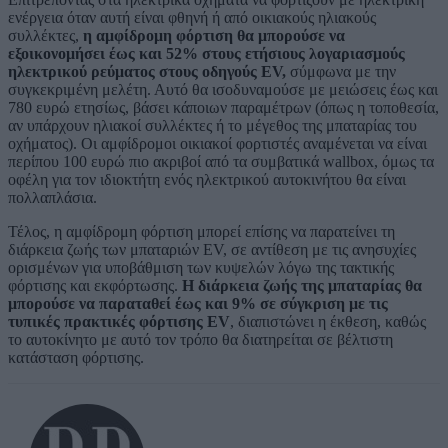
ενέργεια όταν αυτή είναι φθηνή ή από οικιακούς ηλιακούς
συλλέκτες,
η αμφίδρομη φόρτιση θα μπορούσε να
εξοικονομήσει έως και 52% στους ετήσιους λογαριασμούς
ηλεκτρικού ρεύματος στους οδηγούς EV,
σύμφωνα με την
συγκεκριμένη μελέτη. Αυτό θα ισοδυναμούσε με μειώσεις έως και
780 ευρώ ετησίως, βάσει κάποιων παραμέτρων (όπως η τοποθεσία,
αν υπάρχουν ηλιακοί συλλέκτες ή το μέγεθος της μπαταρίας του
οχήματος). Οι αμφίδρομοι οικιακοί φορτιστές αναμένεται να είναι
περίπου 100 ευρώ πιο ακριβοί από τα συμβατικά wallbox, όμως τα
οφέλη για τον ιδιοκτήτη ενός ηλεκτρικού αυτοκινήτου θα είναι
πολλαπλάσια.
Τέλος, η αμφίδρομη φόρτιση μπορεί επίσης να παρατείνει τη
διάρκεια ζωής των μπαταριών EV, σε αντίθεση με τις ανησυχίες
ορισμένων για υποβάθμιση των κυψελών λόγω της τακτικής
φόρτισης και εκφόρτωσης.
Η διάρκεια ζωής της μπαταρίας θα
μπορούσε να παραταθεί έως και 9% σε σύγκριση με τις
τυπικές πρακτικές φόρτισης EV
, διαπιστώνει η έκθεση, καθώς
το αυτοκίνητο με αυτό τον τρόπο θα διατηρείται σε βέλτιστη
κατάσταση φόρτισης.