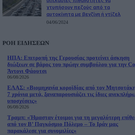
διπλάσιες πιθανότητες να
χτυπήσουν πεζούς από τα
αυτοκίνητα με βενζίνη ή ντίζελ
04/06/2024
ΡΟΗ ΕΙΔΗΣΕΩΝ
ΗΠΑ: Επιτροπή της Γερουσίας προτείνει άσκηση
διώξεων σε βάρος του πρώην συμβούλου για την Co
Άντονι Φάουτσι
06/08/2026
ΕΛΑΣ: «Βιομηχανία κοροϊδίας από τον Μητσοτάκ
7 χρόνια μετά, ξαναπαρουσιάζει τις ίδιες ανεκπλήρ
υποσχέσεις»
06/08/2026
Τραμπ: «Ήμασταν έτοιμοι για τη μεγαλύτερη επίθ
από τον Β’ Παγκόσμιο Πόλεμο – Το Ιράν μας
παρακάλεσε για συνομιλίες»