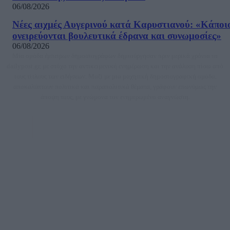
06/08/2026
Νέες αιχμές Αυγερινού κατά Καρυστιανού: «Kάποι
ονειρεύονται βουλευτικά έδρανα και συνωμοσίες»
06/08/2026
Μία ομάδα έμπειρων δημοσιογράφων δημιούργησαν πριν μερικά χρόνια το
dailypost.gr, με στόχο την αντικειμενική ενημέρωση και την ανάλυση πίσω από
τους τίτλους των ειδήσεων. Μαζί με μια μαχητική δημοσιογραφική ομάδα,
αποκαλύπτουν πολιτικά και παραπολιτικά θέματα, γράφουν επωνύμως την
άποψη τους, με γνώμονα τον ενημερωμένο αναγνώστη.
DAILYPOST.GR – ΤΑΥΤΌΤΗΤΑ
Ιδιοκτήτρια εταιρεία: «ΝΟΗΣΙΣ ΙΚΕ»
Έδρα: Δήμος Αμαρουσίου Αττικής, Αγ. Αθανασίου αρ. 21, Τ.Κ. 15125
ΑΦΜ: 801093076, Δ.Ο.Υ.: ΚΕΦΟΔΕ ΑΤΤΙΚΗΣ, E-mail: press@dailypost.gr, Τηλ.
επικοινωνίας: 2108066997
Νόμιμος Εκπρόσωπος: Ζαχαρός Σταμάτης
Μέτοχοι: Ζαχαρός Σταμάτης, Κουβαράς Γεώργιος, ΥΠΗΡΕΣΙΕΣ ΠΡΟΗΓΜΕΝΗΣ