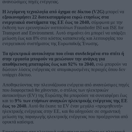
ανανεώσιμες πηγές ενέργειας.
Η λεγόμενη τεχνολογία από όχημα σε δίκτυο (V2G)
μπορεί να
εξοικονομήσει 22 δισεκατομμύρια ευρώ ετησίως στα
ενεργειακά συστήματα της ΕΕ έως το 2040,
σύμφωνα με την
έκθεση των ερευνητικών ινστιτούτων Fraunhofer ISI και ISE for
Transport and Environment. Αυτό σημαίνει ότι μπορεί να υπάρξει
μείωση έως και 8% στο κόστος κατασκευής και λειτουργίας του
ενεργειακού συστήματος της Ευρωπαϊκής Ένωσης.
Τα ηλεκτρικά αυτοκίνητα που είναι συνδεδεμένα στο σπίτι ή
στην εργασία μπορούν να μειώσουν την ανάγκη για
αποθήκευση μπαταρίας έως και 92% το 2040,
ενώ μπορούν να
δώσουν λύσεις ενέργειας σε απομακρυσμένες περιοχές όπου δεν
υπάρχει δίκτυο.
Αποθηκεύοντας την πλεονάζουσα ενέργεια από ανανεώσιμες πηγές
που διαφορετικά θα χάνονταν, ο στόλος των ηλεκτρικών
αυτοκινήτων (EV) της Ευρώπης θα μπορούσε να συνεισφέρει έως
και το
9% των ετήσιων αναγκών ηλεκτρικής ενέργειας της ΕΕ
έως το 2040.
Αυτό θα έκανε τα EV έναν μεγάλο «προμηθευτή»
ηλεκτρικής ενέργειας στην ΕΕ, και θα οδηγούσε σε σημαντική
μείωση της παραγωγής ηλεκτρικής ενέργειας που προέρχονται από
ορυκτά καύσιμα.
Επιτρέποντας στα ηλεκτρικά οχήματα να φορτίζουν με ηλεκτρική