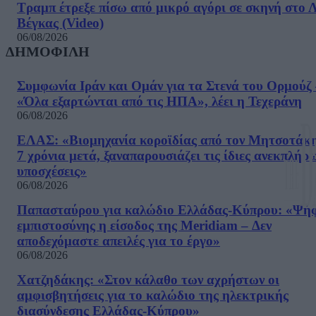
Τραμπ έτρεξε πίσω από μικρό αγόρι σε σκηνή στο 
Βέγκας (Video)
06/08/2026
ΔΗΜΟΦΙΛΗ
Συμφωνία Ιράν και Ομάν για τα Στενά του Ορμούζ 
«Όλα εξαρτώνται από τις ΗΠΑ», λέει η Τεχεράνη
06/08/2026
ΕΛΑΣ: «Βιομηχανία κοροϊδίας από τον Μητσοτάκ
7 χρόνια μετά, ξαναπαρουσιάζει τις ίδιες ανεκπλήρ
υποσχέσεις»
06/08/2026
Παπασταύρου για καλώδιο Ελλάδας-Κύπρου: «Ψή
εμπιστοσύνης η είσοδος της Meridiam – Δεν
αποδεχόμαστε απειλές για το έργο»
06/08/2026
Χατζηδάκης: «Στον κάλαθο των αχρήστων οι
αμφισβητήσεις για το καλώδιο της ηλεκτρικής
διασύνδεσης Ελλάδας-Κύπρου»