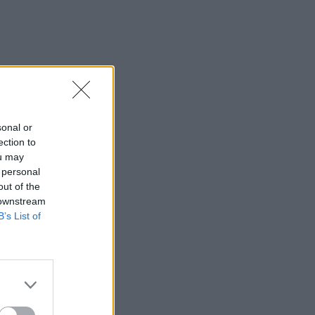
sonal or
ection to
ou may
 personal
out of the
 downstream
B’s List of