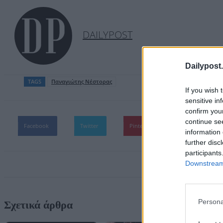
DAILYPOST
Dailypost.
TAGS
Παναγιώτης Νέστορας
If you wish 
sensitive in
confirm you
continue se
Facebook
Twitter
Pinterest
WhatsApp
information 
further disc
participants
Downstream 
Persona
Σχετικά άρθρα