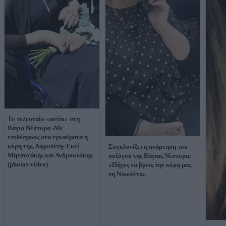
Το τελευταίο «αντίο» στη
Βάγια Νέστορα -Με
επιδέσμους στα εγκαύματα η
κόρη της, Αφροδίτη- Εκεί
Συγκλονίζει η ανάρτηση του
Μητσοτάκης και Ανδρουλάκης
συζύγου της Βάγιας Νέστορα:
(photos-video)
«Πήγες να βρεις την κόρη μας
τη Νικολέτα»