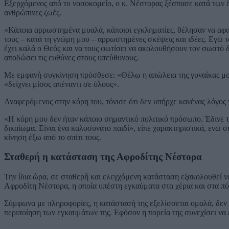
Εξερχόμενος από το νοσοκομείο, ο κ. Νέστορας ξέσπασε κατά των δ
ανθρώπινες ζωές.
«Κάποια αρρωστημένα μυαλά, κάποιοι εγκληματίες, θέλησαν να αφα
τους – κατά τη γνώμη μου – αρρωστημένες σκέψεις και ιδέες. Εγώ το
έχει καλά ο Θεός και να τους φωτίσει να ακολουθήσουν τον σωστό 
αποδώσει τις ευθύνες στους υπεύθυνους.
Με εμφανή συγκίνηση πρόσθεσε: «Θέλω η απώλεια της γυναίκας μου 
«δείχνει μίσος απέναντι σε όλους».
Αναφερόμενος στην κόρη του, τόνισε ότι δεν υπήρχε κανένας λόγος ν
«Η κόρη μου δεν ήταν κάποιο σημαντικό πολιτικό πρόσωπο. Έδινε τ
δικαίωμα. Είναι ένα καλοσυνάτο παιδί», είπε χαρακτηριστικά, ενώ 
κίνηση έξω από το σπίτι τους.
Σταθερή η κατάσταση της Αφροδίτης Νέστορα
Την ίδια ώρα, σε σταθερή και ελεγχόμενη κατάσταση εξακολουθεί
Αφροδίτη Νέστορα, η οποία υπέστη εγκαύματα στα χέρια και στα πό
Σύμφωνα με πληροφορίες, η κατάστασή της εξελίσσεται ομαλά, δεν 
περιποίηση των εγκαυμάτων της. Εφόσον η πορεία της συνεχίσει να ε