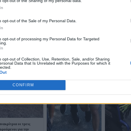
o opt-out of the Sharing of my personal data.
In
o opt-out of the Sale of my Personal Data.
In
to opt-out of processing my Personal Data for Targeted
ing.
In
o opt-out of Collection, Use, Retention, Sale, and/or Sharing
ersonal Data that Is Unrelated with the Purposes for which it
lected.
Out
CONFIRM
ανακρίτρια οι τρεις
ορούμενοι για την