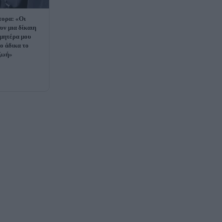
τορα: «Οι
υν μια δίκαιη
 μητέρα μου
ο άδικα το
ζωή»