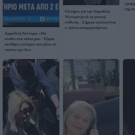
εμπρη
της ο
Εξιτήριο για την Αφροδίτη
Νέστορα μετά τη φονική
επίθεση – Σήμερα απολογείται
ο τρίτος κατηγορούμενος
Αφροδίτη Νέστορα: «Θα
σταθώ στα πόδια μου - Έζησα
συνθήκες πολέμου που μόνο σε
ταινίες έχω δει»