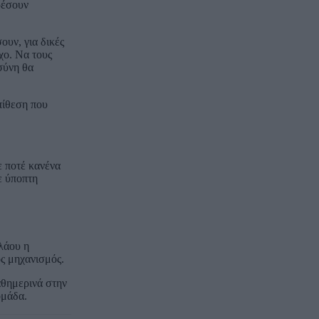
ρέσουν
υν, για δικές
χο. Να τους
σύνη θα
πίθεση που
ε ποτέ κανένα
ε ύποπτη
λάου η
ς μηχανισμός.
αθημερινά στην
ομάδα.