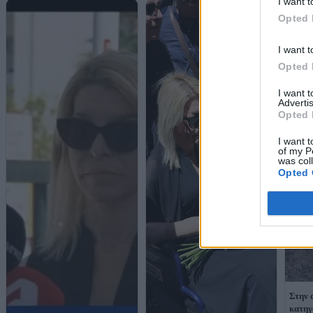
I want t
Opted 
I want t
Opted 
I want 
Advertis
Opted 
I want t
of my P
was col
Opted 
Στην 
κατηγ