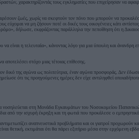
ραστών, χαρακτηρίζοντάς τους εγκληματίες που επιχείρησαν να αφαι
ιρέσουν ζωές, χωρίς να σκεφτούν τον πόνο που μπορούν να προκαλέσο
υς εύχομαι να μη ζήσουν ποτέ οι δικές τους οικογένειες κάτι αντίστοι
δρόμο», δήλωσε, εκφράζοντας παράλληλα την πεποίθηση ότι η Δικαιο
να είναι η τελευταία», κάνοντας λόγο για μια ύπουλη και άνανδρη ε
α αποτελέσει στόχο μιας τέτοιας επίθεσης.
ον δικό της αγώνα ως πολιτεύτρια, έναν αγώνα προσφοράς. Δεν έδωσ
σημείωσε ότι τις προηγούμενες ημέρες δεν είχε αντιληφθεί οποιαδήποτ
 να νοσηλεύεται στη Μονάδα Εγκαυμάτων του Νοσοκομείου Παπανικο
δια από την ισχυρή έκρηξη και τη φωτιά που προκάλεσε ο εμπρηστικό
αντιμετωπίζει αναπνευστικά προβλήματα και οι γιατροί προχωρούν κ
ίναι θετική, εκτιμάται ότι θα πάρει εξιτήριο μέσα στην ερχόμενη εβδ