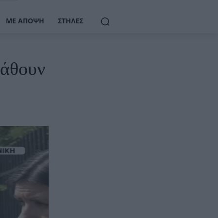
ΜΕ ΆΠΟΨΗ
ΣΤΉΛΕΣ
πάθουν