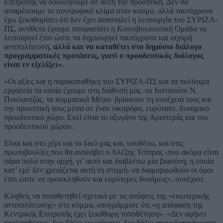
Επιτροπής να δουλέψουμε σε αυτή την προοπτική. Δεν θα
αναιρέσουμε το συντροφικό κλίμα στον κόσμο, αλλά ταυτόχρονα
έχω ξεκαθαρίσει ότι δεν έχει ανασταλεί η λειτουργία του ΣΥΡΙΖΑ-
ΠΣ, αντίθετα έχουμε αποφασίσει η Κοινοβουλευτική Ομάδα να
λειτουργεί έτσι ώστε να δημιουργεί ταυτόχρονα και ισχυρή
αντιπολίτευση,
αλλά και να καταθέτει στο δημόσιο διάλογο
προγραμματικές προτάσεις, γιατί ο προοδευτικός διάλογος
είναι εν εξελίξει».
«Οι αξίες και η παρακαταθήκη του ΣΥΡΙΖΑ-ΠΣ και τα πολύτιμα
εργαλεία τα οποία έχουμε στη διάθεσή μας -το Ινστιτούτο Ν.
Πουλαντζάς, τα κομματικά Μέσα- βρίσκουν τη συνέχειά τους και
την προοπτική τους μέσα σε έναν νικηφόρο, ευρύτατο, δυναμικό
προοδευτικό χώρο. Εκεί είναι το οξυγόνο της Αριστεράς και του
προοδευτικού χώρου.
Είναι και στο χέρι και το δικό μας και, υποθέτω, και στις
πρωτοβουλίες που θα αναλάβει ο Αλέξης Τσίπρας -που ακόμα είναι
πάρα πολύ στην αρχή, γι’ αυτό και διαβλέπω μία βιασύνη, η οποία
κατ’ εμέ δεν χρειάζεται αυτή τη στιγμή- να διαμορφωθούν οι όροι
έτσι ώστε να προσκληθούν και ευρύτερες δυνάμεις», συνέχισε.
Κληθείς να τοποθετηθεί σχετικά με τις απόψεις της «εσωτερικής
αντιπολίτευσης» στο κόμμα, υπογράμμισε ότι «η απόφαση της
Κεντρικής Επιτροπής έχει ξεκάθαρη τοποθέτηση». «Δεν αφήνει
προϋποθέσεις, δεν βάζει ερωτήματα, δεν βάζει χρονοδιαγράμματα.