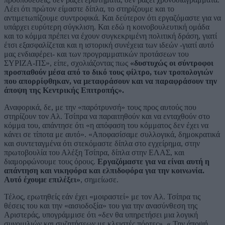
Λέει ότι πρώτον είμαστε δίπλα, το στηρίζουμε και το
αντιμετωπίζουμε συντροφικά. Και δεύτερον ότι εργαζόμαστε για να
υπάρχει ευρύτερη σύγκλιση. Και εδώ η κοινοβουλευτική ομάδα
και το κόμμα πρέπει να έχουν συγκεκριμένη πολιτική δράση, γιατί
έτσι εξασφαλίζεται και η ιστορική συνέχεια των ιδεών -γιατί αυτό
μας ενδιαφέρει- και των προγραμματικών προτάσεων του
ΣΥΡΙΖΑ-ΠΣ», είπε, σχολιάζοντας πως
«δυστυχώς οι σύντροφοι
προσπαθούν μέσα από το δικό τους φίλτρο, των τροπολογιών
που απορρίφθηκαν, να μεταφράσουν και να παραφράσουν την
άποψη της Κεντρικής Επιτροπής».
Αναφορικά, δε, με την «παρότρυνσή» τους προς αυτούς που
στηρίζουν τον Αλ. Τσίπρα να παραιτηθούν και να ενταχθούν στο
κόμμα του, απάντησε ότι «η απόφαση του κόμματος δεν έχει να
κάνει σε τίποτα με αυτό». «Αποφασίσαμε συλλογικά, δημοκρατικά
και συντεταγμένα ότι στεκόμαστε δίπλα στο εγχείρημα, στην
πρωτοβουλία του Αλέξη Τσίπρα, δίπλα στην ΕΛΑΣ, και
διαμορφώνουμε τους όρους.
Εργαζόμαστε για να είναι αυτή η
απάντηση και νικηφόρα και ελπιδοφόρα για την κοινωνία.
Αυτό έχουμε επιλέξει»
, σημείωσε.
Τέλος, ερωτηθείς εάν έχει «μοιραστεί» με τον Αλ. Τσίπρα τις
θέσεις του και την «αισιοδοξία» του για την ανασύνθεση της
Αριστεράς, υπογράμμισε ότι «δεν θα υπηρετήσει μια λογική
συνομιλιών και συζητήσεων με κλειστές πόρτες». « Την άποψή