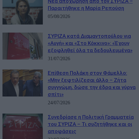
Νέα αποχώρηση από τον ΣΥΡΙΖΑ –
Παραιτήθηκε η Μαρία Ρεπούση
05/08/2026
ΣΥΡΙΖΑ κατά Διαμαντοπούλου για
«Αυγή» και «Στο Κόκκινο»: «Έχουν
εξοφληθεί όλα τα δεδουλευμένα»
31/07/2026
Επίθεση Πολάκη στον Φάμελλο:
«Μην ξεφτιλίζεσαι άλλο – Ζήτα
συγγνώμη, δώσε την έδρα και γύρνα
σπίτι»
24/07/2026
Συνεδρίασε η Πολιτική Γραμματεία
του ΣΥΡΙΖΑ – Τι συζητήθηκε και οι
αποφάσεις