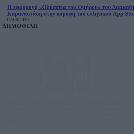
Η εφαρμογή «Οδύσσεια του Ομήρου» του Διαμαντ
Καραναστάση στην κορυφή του ελληνικού App Sto
07/08/2026
ΔΗΜΟΦΙΛΗ
Μία ομάδα έμπειρων δημοσιογράφων δημιούργησαν πριν μερικά χρόνια το
dailypost.gr, με στόχο την αντικειμενική ενημέρωση και την ανάλυση πίσω από
τους τίτλους των ειδήσεων. Μαζί με μια μαχητική δημοσιογραφική ομάδα,
αποκαλύπτουν πολιτικά και παραπολιτικά θέματα, γράφουν επωνύμως την
άποψη τους, με γνώμονα τον ενημερωμένο αναγνώστη.