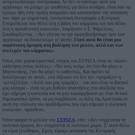
αντιμετωπίσουμε συντροφικά. Αν δεν το κάνουμε αυτό και
αρχίσουμε να μιλάμε με υποθέσεις για άλλο σενάριο, είναι σαν να
έχουμε ήδη στην πράξη απορρίψει και καταπατήσει την απόφαση
που πήρε με σημαντική, συντριπτική πλειοψηφία η Κεντρική
Επιτροπή και που θέλει όλη η βάση του κόμματος και που θέλει
όλη η προοδευτική κοινωνία», διαμήνυσε ο Σ. Φάμελλος,
ξεκαθαρίζοντας : «Δεν γίνεται να την αμφισβητήσουμε πριν καν
αρχίσουμε να δουλεύουμε γι’ αυτήν.
Γιατί αυτό θα είναι μια
σαφέστατη άρνηση στη βούληση των μελών, αλλά και των
στελεχών του κόμματος».
Όπως είπε χαρακτηριστικά, στόχος του ΣΥΡΙΖΑ είναι να «δώσει
απάντηση στους πολίτες»: «Να τους πούμε ότι έτσι θα φύγει ο
Μητσοτάκης, έτσι θα φύγει το καθεστώς. Και πρέπει να
δουλέψουμε σε αυτό», ενώ δήλωσε ότι δεν τον «τρομάζει» η
«μετεξέλιξη». «Αυτό που μας τρομάζει – και που είναι το βασικό
μας κίνητρο – είναι να μη δοθούν απαντήσεις στα αδιέξοδα που
έχει σήμερα η κοινωνία και να μην κυριαρχήσουν με έναν θετικό
δημοκρατικό τρόπο, να μη συμβάλουν, οι ιδέες της Αριστεράς σε
αυτή την επίλυση του προβλήματος που έχει σήμερα η ελληνική
κοινωνία», πρόσθεσε.
Όσον αφορά το μέλλον του
ΣΥΡΙΖΑ
, είπε: «Δεν συγχέονται τα
πολιτικά όργανα, δεν συγχέονται οι πολιτικοί χώροι. Σ’ αυτό θέλω
να είμαι ξεκάθαρος. Εμείς πήραμε απόφαση της Κεντρικής