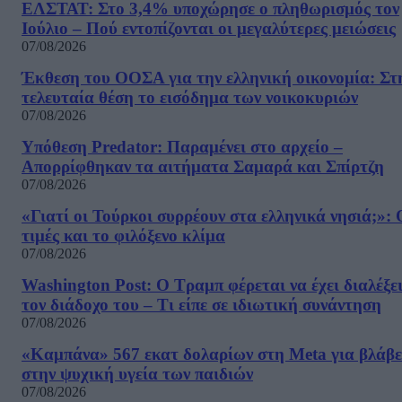
ΕΛΣΤΑΤ: Στο 3,4% υποχώρησε ο πληθωρισμός τον
Ιούλιο – Πού εντοπίζονται οι μεγαλύτερες μειώσεις
07/08/2026
Έκθεση του ΟΟΣΑ για την ελληνική οικονομία: Στ
τελευταία θέση το εισόδημα των νοικοκυριών
07/08/2026
Υπόθεση Predator: Παραμένει στο αρχείο –
Απορρίφθηκαν τα αιτήματα Σαμαρά και Σπίρτζη
07/08/2026
«Γιατί οι Τούρκοι συρρέουν στα ελληνικά νησιά;»: 
τιμές και το φιλόξενο κλίμα
07/08/2026
Washington Post: Ο Τραμπ φέρεται να έχει διαλέξε
τον διάδοχο του – Τι είπε σε ιδιωτική συνάντηση
07/08/2026
«Καμπάνα» 567 εκατ δολαρίων στη Meta για βλάβε
στην ψυχική υγεία των παιδιών
07/08/2026