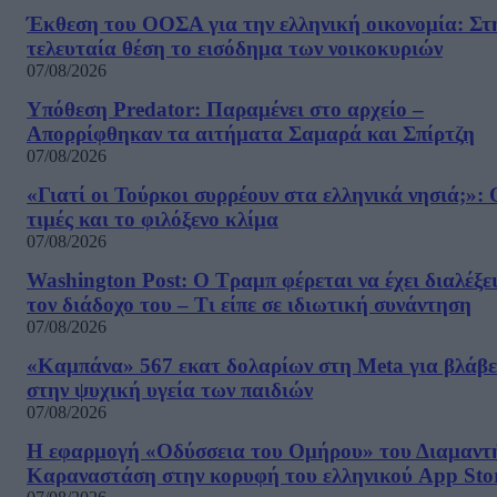
Έκθεση του ΟΟΣΑ για την ελληνική οικονομία: Στ
τελευταία θέση το εισόδημα των νοικοκυριών
07/08/2026
Υπόθεση Predator: Παραμένει στο αρχείο –
Απορρίφθηκαν τα αιτήματα Σαμαρά και Σπίρτζη
07/08/2026
«Γιατί οι Τούρκοι συρρέουν στα ελληνικά νησιά;»: 
τιμές και το φιλόξενο κλίμα
07/08/2026
Washington Post: Ο Τραμπ φέρεται να έχει διαλέξε
τον διάδοχο του – Τι είπε σε ιδιωτική συνάντηση
07/08/2026
«Καμπάνα» 567 εκατ δολαρίων στη Meta για βλάβε
στην ψυχική υγεία των παιδιών
07/08/2026
Η εφαρμογή «Οδύσσεια του Ομήρου» του Διαμαντ
Καραναστάση στην κορυφή του ελληνικού App Sto