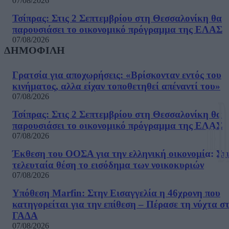
07/08/2026
Τσίπρας: Στις 2 Σεπτεμβρίου στη Θεσσαλονίκη θα
παρουσιάσει το οικονομικό πρόγραμμα της ΕΛΑΣ
07/08/2026
ΔΗΜΟΦΙΛΗ
Γρατσία για αποχωρήσεις: «Bρίσκονταν εντός του
κινήματος, αλλα είχαν τοποθετηθεί απέναντί του»
07/08/2026
Τσίπρας: Στις 2 Σεπτεμβρίου στη Θεσσαλονίκη θα
παρουσιάσει το οικονομικό πρόγραμμα της ΕΛΑΣ
07/08/2026
Έκθεση του ΟΟΣΑ για την ελληνική οικονομία: Στ
τελευταία θέση το εισόδημα των νοικοκυριών
07/08/2026
Υπόθεση Marfin: Στην Εισαγγελία η 46χρονη που
κατηγορείται για την επίθεση – Πέρασε τη νύχτα σ
ΓΑΔΑ
07/08/2026