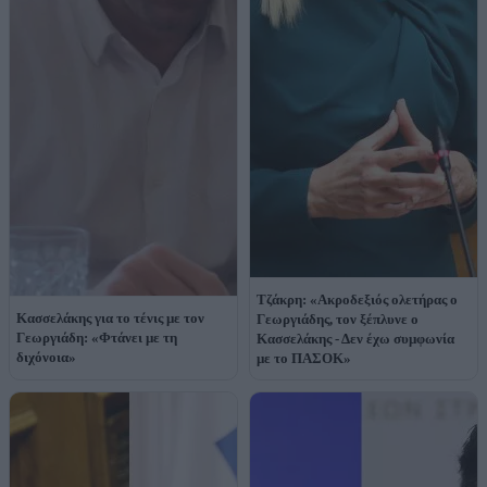
Τζάκρη: «Ακροδεξιός ολετήρας ο
Κασσελάκης για το τένις με τον
Γεωργιάδης, τον ξέπλυνε ο
Γεωργιάδη: «Φτάνει με τη
Κασσελάκης - Δεν έχω συμφωνία
διχόνοια»
με το ΠΑΣΟΚ»