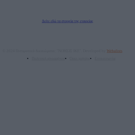
ΠΑΡΟΧΗΣ ΥΠΗΡΕΣΙΩΝ PLD PLUS ΑΝΩΝ ΕΤΑΙΡΙΑ
Δικαιούχος του ονόματος τομέα (dailypost.gr): ΝΟΗΣΙΣ ΙΚΕ
Διευθυντής/Διαχειριστής: Ζαχαρός Σταμάτης
Διευθυντής Σύνταξης: Ρενάτο Λέκκα
Δείτε εδώ τα στοιχεία της εταιρείας
© 2024 Πνευματικά δικαιώματα: "ΝΟΗΣΙΣ ΙΚΕ". Developed by
Webalists
Πολιτική απορρήτου
Όροι χρήσης
Επικοινωνία