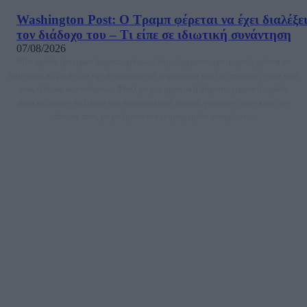
Washington Post: Ο Τραμπ φέρεται να έχει διαλέξε
τον διάδοχο του – Τι είπε σε ιδιωτική συνάντηση
07/08/2026
Μία ομάδα έμπειρων δημοσιογράφων δημιούργησαν πριν μερικά χρόνια το
dailypost.gr, με στόχο την αντικειμενική ενημέρωση και την ανάλυση πίσω από
τους τίτλους των ειδήσεων. Μαζί με μια μαχητική δημοσιογραφική ομάδα,
αποκαλύπτουν πολιτικά και παραπολιτικά θέματα, γράφουν επωνύμως την
άποψη τους, με γνώμονα τον ενημερωμένο αναγνώστη.
DAILYPOST.GR – ΤΑΥΤΌΤΗΤΑ
Ιδιοκτήτρια εταιρεία: «ΝΟΗΣΙΣ ΙΚΕ»
Έδρα: Δήμος Αμαρουσίου Αττικής, Αγ. Αθανασίου αρ. 21, Τ.Κ. 15125
ΑΦΜ: 801093076, Δ.Ο.Υ.: ΚΕΦΟΔΕ ΑΤΤΙΚΗΣ, E-mail: press@dailypost.gr, Τηλ.
επικοινωνίας: 2108066997
Νόμιμος Εκπρόσωπος: Ζαχαρός Σταμάτης
Μέτοχοι: Ζαχαρός Σταμάτης, Κουβαράς Γεώργιος, ΥΠΗΡΕΣΙΕΣ ΠΡΟΗΓΜΕΝΗΣ
ΤΕΧΝΟΛΟΓΙΑΣ ΠΑΡΑΓΩΓΗΣ ΟΠΤΙΚΟΑΚΟΥΣΤΙΚΩΝ ΜΕΣΩΝ ΜΕΛΕΤΩΝ ΚΑΙ