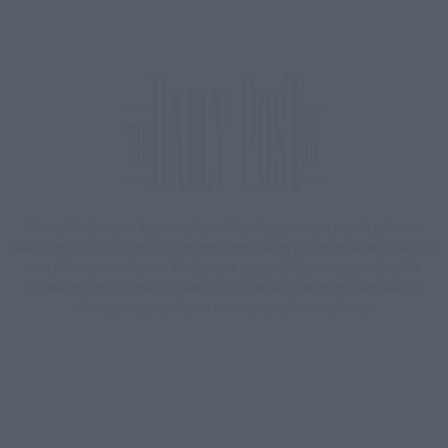
Μία ομάδα έμπειρων δημοσιογράφων δημιούργησαν πριν μερικά χρόνια το
dailypost.gr, με στόχο την αντικειμενική ενημέρωση και την ανάλυση πίσω από
τους τίτλους των ειδήσεων. Μαζί με μια μαχητική δημοσιογραφική ομάδα,
αποκαλύπτουν πολιτικά και παραπολιτικά θέματα, γράφουν επωνύμως την
άποψη τους, με γνώμονα τον ενημερωμένο αναγνώστη.
DAILYPOST.GR – ΤΑΥΤΌΤΗΤΑ