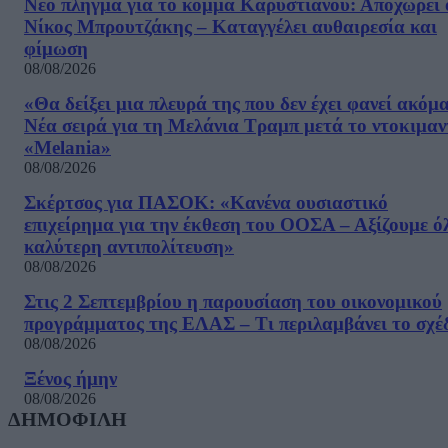
Νέο πλήγμα για το κόμμα Καρυστιανού: Αποχωρεί 
Νίκος Μπρουτζάκης – Καταγγέλει αυθαιρεσία και
φίμωση
08/08/2026
«Θα δείξει μια πλευρά της που δεν έχει φανεί ακόμ
Νέα σειρά για τη Μελάνια Τραμπ μετά το ντοκιμαν
«Melania»
08/08/2026
Σκέρτσος για ΠΑΣΟΚ: «Κανένα ουσιαστικό
επιχείρημα για την έκθεση του ΟΟΣΑ – Αξίζουμε ό
καλύτερη αντιπολίτευση»
08/08/2026
Στις 2 Σεπτεμβρίου η παρουσίαση του οικονομικού
προγράμματος της ΕΛΑΣ – Τι περιλαμβάνει το σχέ
08/08/2026
Ξένος ήμην
08/08/2026
ΔΗΜΟΦΙΛΗ