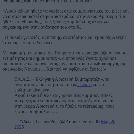
rebranding αφού ακολουθεί την ίδια «συνταγή».
«Αφού τελικά ήθελε να γυρίσει στις κομμουνιστικές του ρίζες και
να αυτοπεριοριστεί στην Αριστερά και στην Άκρα Αριστερά τί το
ήθελε το rebranding, τους ξένους συμβούλους κλπ;» λέει
συγκεκριμένα στην ανάρτησή του στο Χ.
«Ο παλιός γνωστός, αντιπαθής, ανιστόρητος και εμπαθής Αλέξης
Τσίπρας…» συμπληρώνει.
Με αφορμή την ατάκα του Τσίπρα ότι «η χώρα χρειάζεται ένα σοκ
εντιμότητας και δημοκρατίας», ο υπουργός Υγείας σχολίασε
σκωπτικά: «είπε υπονοώντας τον εαυτό του ο πρωθυπουργός της
σκευωρίας Novartis… Και πού να σφίξουν οι ζέστες!»
ΕΛ.Α.Σ. – Ελληνική Αριστερή Συμπαράταξη», το
όνομα του νέου κόμματος του
@atsipras
και το
ερώτημα είναι ένα:
Αφού τελικά ήθελε να γυρίσει στις κομμουνιστικές
του ρίζες και να αυτοπεριοριστεί στην Αριστερά και
στην Άκρα Αριστερά τί το ήθελε το rebranding, τους
ξένους συμβούλους…
— Άδωνις Γεωργιάδης (@AdonisGeorgiadi)
May 26,
2026