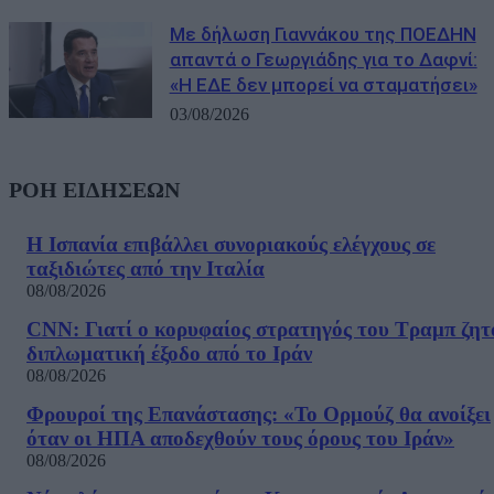
Με δήλωση Γιαννάκου της ΠΟΕΔΗΝ
απαντά ο Γεωργιάδης για το Δαφνί:
«Η ΕΔΕ δεν μπορεί να σταματήσει»
03/08/2026
ΡΟΗ ΕΙΔΗΣΕΩΝ
Η Ισπανία επιβάλλει συνοριακούς ελέγχους σε
ταξιδιώτες από την Ιταλία
08/08/2026
CNN: Γιατί ο κορυφαίος στρατηγός του Τραμπ ζητ
διπλωματική έξοδο από το Ιράν
08/08/2026
Φρουροί της Επανάστασης: «Το Ορμούζ θα ανοίξει
όταν οι ΗΠΑ αποδεχθούν τους όρους του Ιράν»
08/08/2026