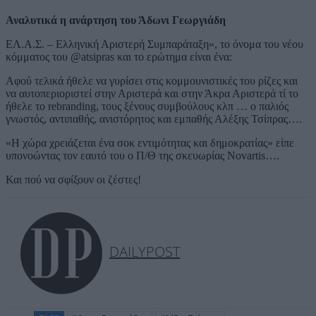
Αναλυτικά η ανάρτηση του Άδωνι Γεωργιάδη
ΕΛ.Α.Σ. – Ελληνική Αριστερή Συμπαράταξη», το όνομα του νέου
κόμματος του @atsipras και το ερώτημα είναι ένα:
Αφού τελικά ήθελε να γυρίσει στις κομμουνιστικές του ρίζες και
να αυτοπεριοριστεί στην Αριστερά και στην Άκρα Αριστερά τί το
ήθελε το rebranding, τους ξένους συμβούλους κλπ … ο παλιός
γνωστός, αντιπαθής, ανιστόρητος και εμπαθής Αλέξης Τσίπρας….
«Η χώρα χρειάζεται ένα σοκ εντιμότητας και δημοκρατίας» είπε
υπονοώντας τον εαυτό του ο Π/Θ της σκευωρίας Novartis….
Και πού να σφίξουν οι ζέστες!
DAILYPOST