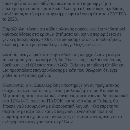
προκειμένου να απευθύνεται παντού. Αυτό δημιουργεί μια
εσωτερική αντίφαση και τελικά έλλειμμα αξιοπιστίας», σχολίασε,
συνδέοντας αυτή τη στρατηγική με την εκλογική ήττα του ΣΥΡΙΖΑ
το 2023.
Παράλληλα, τόνισε ότι κάθε πολιτικός φορέας οφείλει να διατηρεί
καθαρές θέσεις στα κρίσιμα ζητήματα και όχι να περιορίζεται σε
γενικές διακηρύξεις. «Χθες δεν ακούσαμε σαφείς τοποθετήσεις,
αλλά περισσότερο γενικόλογες εξαγγελίες», ανέφερε.
Ωστόσο, αναγνώρισε ότι στην εκδήλωση υπήρχε έντονη ανάγκη
του κόσμου για πολιτική διέξοδο. Όπως είπε, πολλοί από όσους
βρέθηκαν εκεί έβλεπαν στον Αλέξη Τσίπρα μια πιθανή ελπίδα και
μια προσπάθεια επανασύνδεσης με κάτι που θεωρούν ότι έχει
χαθεί τα τελευταία χρόνια.
Κλείνοντας, ο κ. Σακελλαρίδης υποστήριξε ότι αν πραγματικός
στόχος της αντιπολίτευσης είναι η πολιτική ήττα του Κυριάκου
Μητσοτάκη, τότε οι πολιτικές δυνάμεις που κινούνται δημοσκοπικά
στο 12%-14%, όπως το ΠΑΣΟΚ και το νέο κόμμα Τσίπρα, θα
έπρεπε να λειτουργούν με διαφορετική λογική. «Θα έπρεπε να
συζητούν μεταξύ τους και να δείχνουν μεγαλύτερη πολιτική
ωριμότητα και ηγεμονική αντίληψη», είπε, αφήνοντας ανοιχτό το
ενδεχόμενο συνεργασιών στο μέλλον.