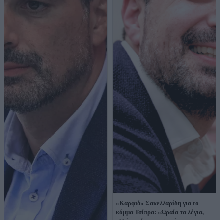
«Καρφιά» Σακελλαρίδη για το
κόμμα Τσίπρα: «Ωραία τα λόγια,