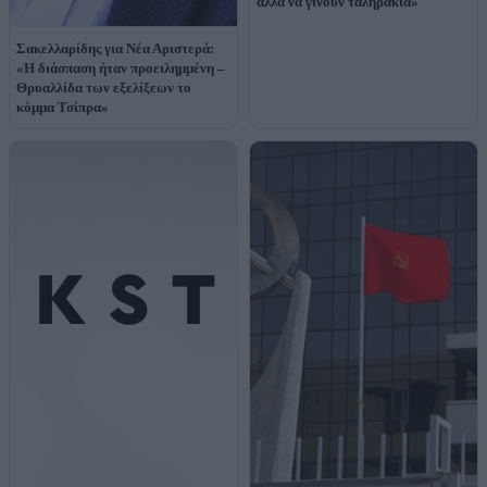
αλλά να γίνουν ταληράκια»
Σακελλαρίδης για Νέα Αριστερά:
«Η διάσπαση ήταν προειλημμένη –
Θρυαλλίδα των εξελίξεων το
κόμμα Τσίπρα»