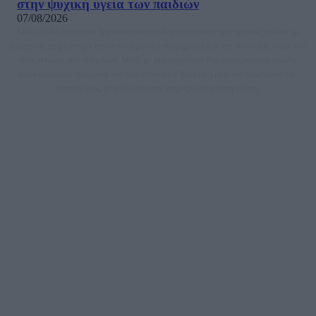
στην ψυχική υγεία των παιδιών
07/08/2026
Μία ομάδα έμπειρων δημοσιογράφων δημιούργησαν πριν μερικά χρόνια το
dailypost.gr, με στόχο την αντικειμενική ενημέρωση και την ανάλυση πίσω από
τους τίτλους των ειδήσεων. Μαζί με μια μαχητική δημοσιογραφική ομάδα,
αποκαλύπτουν πολιτικά και παραπολιτικά θέματα, γράφουν επωνύμως την
άποψη τους, με γνώμονα τον ενημερωμένο αναγνώστη.
DAILYPOST.GR – ΤΑΥΤΌΤΗΤΑ
Ιδιοκτήτρια εταιρεία: «ΝΟΗΣΙΣ ΙΚΕ»
Έδρα: Δήμος Αμαρουσίου Αττικής, Αγ. Αθανασίου αρ. 21, Τ.Κ. 15125
ΑΦΜ: 801093076, Δ.Ο.Υ.: ΚΕΦΟΔΕ ΑΤΤΙΚΗΣ, E-mail: press@dailypost.gr, Τηλ.
επικοινωνίας: 2108066997
Νόμιμος Εκπρόσωπος: Ζαχαρός Σταμάτης
Μέτοχοι: Ζαχαρός Σταμάτης, Κουβαράς Γεώργιος, ΥΠΗΡΕΣΙΕΣ ΠΡΟΗΓΜΕΝΗΣ
ΤΕΧΝΟΛΟΓΙΑΣ ΠΑΡΑΓΩΓΗΣ ΟΠΤΙΚΟΑΚΟΥΣΤΙΚΩΝ ΜΕΣΩΝ ΜΕΛΕΤΩΝ ΚΑΙ
ΠΑΡΟΧΗΣ ΥΠΗΡΕΣΙΩΝ PLD PLUS ΑΝΩΝ ΕΤΑΙΡΙΑ
Δικαιούχος του ονόματος τομέα (dailypost.gr): ΝΟΗΣΙΣ ΙΚΕ
Διευθυντής/Διαχειριστής: Ζαχαρός Σταμάτης