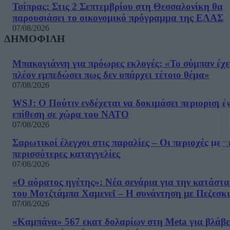
Τσίπρας: Στις 2 Σεπτεμβρίου στη Θεσσαλονίκη θα
παρουσιάσει το οικονομικό πρόγραμμα της ΕΛΑΣ
07/08/2026
ΔΗΜΟΦΙΛΗ
Μπακογιάννη για πρόωρες εκλογές: «Το σύμπαν έχε
πλέον εμπεδώσει πως δεν υπάρχει τέτοιο θέμα»
07/08/2026
WSJ: Ο Πούτιν ενδέχεται να δοκιμάσει περιορισμέ
επίθεση σε χώρα του ΝΑΤΟ
07/08/2026
Σαρωτικοί έλεγχοι στις παραλίες – Οι περιοχές με τ
περισσότερες καταγγελίες
07/08/2026
«Ο αόρατος ηγέτης»: Νέα σενάρια για την κατάστ
του Μοτζτάμπα Χαμενεΐ – Η συνάντηση με Πεζεσκ
07/08/2026
«Καμπάνα» 567 εκατ δολαρίων στη Meta για βλάβε