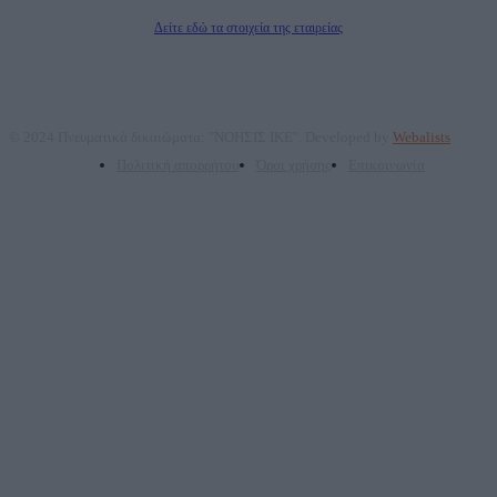
Διευθυντής Σύνταξης: Ρενάτο Λέκκα
Δείτε εδώ τα στοιχεία της εταιρείας
© 2024 Πνευματικά δικαιώματα: "ΝΟΗΣΙΣ ΙΚΕ". Developed by
Webalists
Πολιτική απορρήτου
Όροι χρήσης
Επικοινωνία