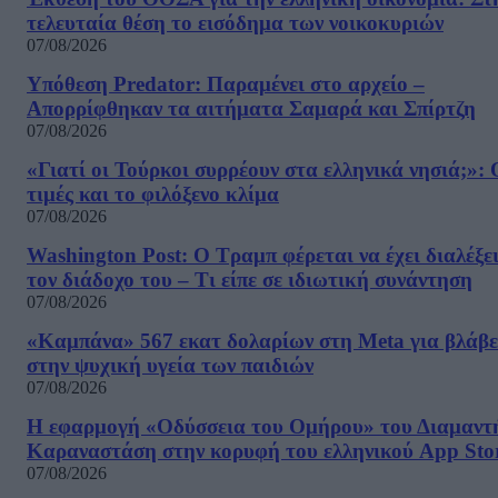
τελευταία θέση το εισόδημα των νοικοκυριών
07/08/2026
Υπόθεση Predator: Παραμένει στο αρχείο –
Απορρίφθηκαν τα αιτήματα Σαμαρά και Σπίρτζη
07/08/2026
«Γιατί οι Τούρκοι συρρέουν στα ελληνικά νησιά;»: 
τιμές και το φιλόξενο κλίμα
07/08/2026
Washington Post: Ο Τραμπ φέρεται να έχει διαλέξε
τον διάδοχο του – Τι είπε σε ιδιωτική συνάντηση
07/08/2026
«Καμπάνα» 567 εκατ δολαρίων στη Meta για βλάβε
στην ψυχική υγεία των παιδιών
07/08/2026
Η εφαρμογή «Οδύσσεια του Ομήρου» του Διαμαντ
Καραναστάση στην κορυφή του ελληνικού App Sto
07/08/2026