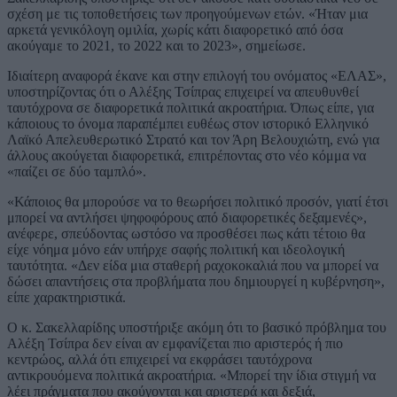
σχέση με τις τοποθετήσεις των προηγούμενων ετών. «Ήταν μια
αρκετά γενικόλογη ομιλία, χωρίς κάτι διαφορετικό από όσα
ακούγαμε το 2021, το 2022 και το 2023», σημείωσε.
Ιδιαίτερη αναφορά έκανε και στην επιλογή του ονόματος «ΕΛΑΣ»,
υποστηρίζοντας ότι ο Αλέξης Τσίπρας επιχειρεί να απευθυνθεί
ταυτόχρονα σε διαφορετικά πολιτικά ακροατήρια. Όπως είπε, για
κάποιους το όνομα παραπέμπει ευθέως στον ιστορικό Ελληνικό
Λαϊκό Απελευθερωτικό Στρατό και τον Άρη Βελουχιώτη, ενώ για
άλλους ακούγεται διαφορετικά, επιτρέποντας στο νέο κόμμα να
«παίζει σε δύο ταμπλό».
«Κάποιος θα μπορούσε να το θεωρήσει πολιτικό προσόν, γιατί έτσι
μπορεί να αντλήσει ψηφοφόρους από διαφορετικές δεξαμενές»,
ανέφερε, σπεύδοντας ωστόσο να προσθέσει πως κάτι τέτοιο θα
είχε νόημα μόνο εάν υπήρχε σαφής πολιτική και ιδεολογική
ταυτότητα. «Δεν είδα μια σταθερή ραχοκοκαλιά που να μπορεί να
δώσει απαντήσεις στα προβλήματα που δημιουργεί η κυβέρνηση»,
είπε χαρακτηριστικά.
Ο κ. Σακελλαρίδης υποστήριξε ακόμη ότι το βασικό πρόβλημα του
Αλέξη Τσίπρα δεν είναι αν εμφανίζεται πιο αριστερός ή πιο
κεντρώος, αλλά ότι επιχειρεί να εκφράσει ταυτόχρονα
αντικρουόμενα πολιτικά ακροατήρια. «Μπορεί την ίδια στιγμή να
λέει πράγματα που ακούγονται και αριστερά και δεξιά,