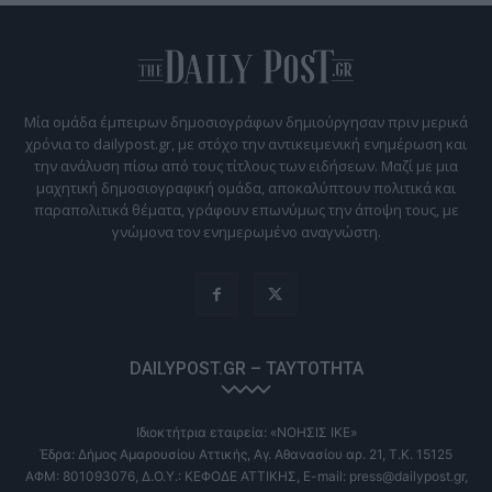
Μία ομάδα έμπειρων δημοσιογράφων δημιούργησαν πριν μερικά
χρόνια το dailypost.gr, με στόχο την αντικειμενική ενημέρωση και
την ανάλυση πίσω από τους τίτλους των ειδήσεων. Μαζί με μια
μαχητική δημοσιογραφική ομάδα, αποκαλύπτουν πολιτικά και
παραπολιτικά θέματα, γράφουν επωνύμως την άποψη τους, με
γνώμονα τον ενημερωμένο αναγνώστη.
DAILYPOST.GR – ΤΑΥΤΌΤΗΤΑ
Ιδιοκτήτρια εταιρεία: «ΝΟΗΣΙΣ ΙΚΕ»
Έδρα: Δήμος Αμαρουσίου Αττικής, Αγ. Αθανασίου αρ. 21, Τ.Κ. 15125
ΑΦΜ: 801093076, Δ.Ο.Υ.: ΚΕΦΟΔΕ ΑΤΤΙΚΗΣ, E-mail: press@dailypost.gr,