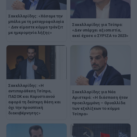
Σακελλαρίδης: «Χάσαμε την
μπάλα με τη μεταγραφολογία
Σακελλαρίδης για Τσίπρα:
- Δεν είμαστε κόμμα τράνζιτ
«Δεν υπάρχει αξιοπιστία,
με ημερομηνία λήξης»
εκεί έχασε ο ΣΥΡΙΖΑ το 2023»
Σακελλαρίδης: «Η
αντιπαράθεση Τσίπρα,
Σακελλαρίδης για Νέα
ΠΑΣΟΚ και Καρυστιανού
Αριστερά: «Η διάσπαση ήταν
αφορά τη δεύτερη θέση και
προειλημμένη – Θρυαλλίδα
όχι την προοπτική
των εξελίξεων το κόμμα
διακυβέρνησης»
Τσίπρα»