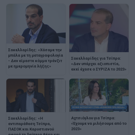
Σακελλαρίδης: «Χάσαμε την
μπάλα με τη μεταγραφολογία
Σακελλαρίδης για Τσίπρα:
- Δεν είμαστε κόμμα τράνζιτ
«Δεν υπάρχει αξιοπιστία,
με ημερομηνία λήξης»
εκεί έχασε ο ΣΥΡΙΖΑ το 2023»
Αχτσιόγλου για Τσίπρα:
Σακελλαρίδης: «Η
«Έχουμε να μιλήσουμε από το
αντιπαράθεση Τσίπρα,
2023»
ΠΑΣΟΚ και Καρυστιανού
αφορά τη δεύτερη θέση και