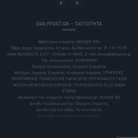
DAILYPOST.GR – ΤΑΥΤΌΤΗΤΑ
Ιδιοκτήτρια εταιρεία: «ΝΟΗΣΙΣ ΙΚΕ»
Έδρα: Δήμος Αμαρουσίου Αττικής, Αγ. Αθανασίου αρ. 21, Τ.Κ. 15125
ΑΦΜ: 801093076, Δ.Ο.Υ.: ΚΕΦΟΔΕ ΑΤΤΙΚΗΣ, E-mail: press@dailypost.gr,
Τηλ. επικοινωνίας: 2108066997
Νόμιμος Εκπρόσωπος: Ζαχαρός Σταμάτης
Μέτοχοι: Ζαχαρός Σταμάτης, Κουβαράς Γεώργιος, ΥΠΗΡΕΣΙΕΣ
ΠΡΟΗΓΜΕΝΗΣ ΤΕΧΝΟΛΟΓΙΑΣ ΠΑΡΑΓΩΓΗΣ ΟΠΤΙΚΟΑΚΟΥΣΤΙΚΩΝ
ΜΕΣΩΝ ΜΕΛΕΤΩΝ ΚΑΙ ΠΑΡΟΧΗΣ ΥΠΗΡΕΣΙΩΝ PLD PLUS ΑΝΩΝ
ΕΤΑΙΡΙΑ
Δικαιούχος του ονόματος τομέα (dailypost.gr): ΝΟΗΣΙΣ ΙΚΕ
Διευθυντής/Διαχειριστής: Ζαχαρός Σταμάτης
Διευθυντής Σύνταξης: Ρενάτο Λέκκα
Δείτε εδώ τα στοιχεία της εταιρείας