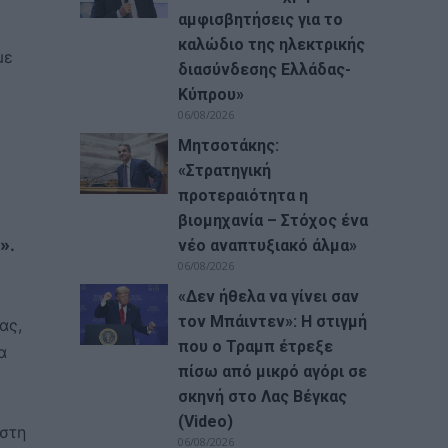
αμφισβητήσεις για το
καλώδιο της ηλεκτρικής
με
διασύνδεσης Ελλάδας-
Κύπρου»
06/08/2026
Μητσοτάκης:
«Στρατηγική
προτεραιότητα η
βιομηχανία – Στόχος ένα
».
νέο αναπτυξιακό άλμα»
06/08/2026
«Δεν ήθελα να γίνει σαν
τον Μπάιντεν»: Η στιγμή
ας,
που ο Τραμπ έτρεξε
α
πίσω από μικρό αγόρι σε
σκηνή στο Λας Βέγκας
(Video)
 στη
06/08/2026