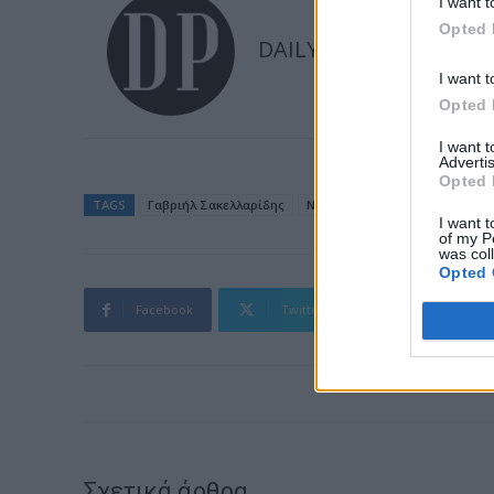
I want t
Opted 
DAILYPOST
I want t
Opted 
I want 
Advertis
Opted 
TAGS
Γαβριήλ Σακελλαρίδης
Νέα Αριστερά
I want t
of my P
was col
Opted 
Facebook
Twitter
Pinterest
Σχετικά άρθρα