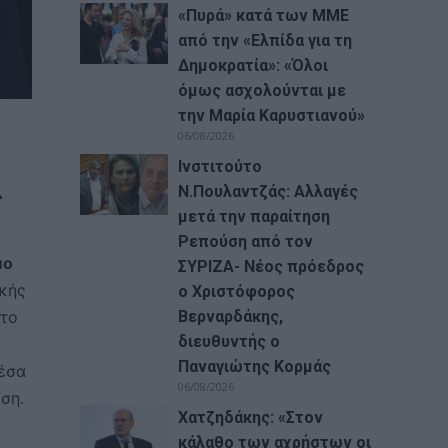
«Πυρά» κατά των ΜΜΕ
από την «Ελπίδα για τη
Δημοκρατία»: «Όλοι
όμως ασχολούνται με
την Μαρία Καρυστιανού»
06/08/2026
Ινστιτούτο
λ
Ν.Πουλαντζάς: Αλλαγές
μετά την παραίτηση
Ρεπούση από τον
μο
ΣΥΡΙΖΑ- Νέος πρόεδρος
ικής
ο Χριστόφορος
Βερναρδάκης,
 το
διευθυντής ο
Παναγιώτης Κορμάς
μέσα
06/08/2026
ση.
Χατζηδάκης: «Στον
κάλαθο των αχρήστων οι