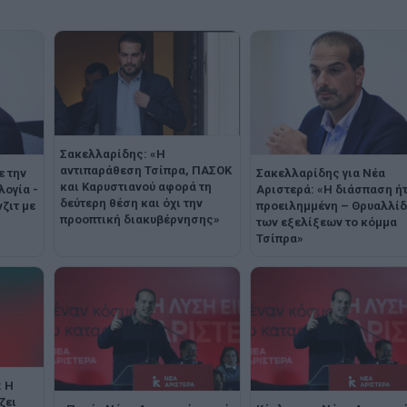
Σακελλαρίδης: «Η
αντιπαράθεση Τσίπρα, ΠΑΣΟΚ
ε την
Σακελλαρίδης για Νέα
και Καρυστιανού αφορά τη
λογία -
Αριστερά: «Η διάσπαση ή
δεύτερη θέση και όχι την
ζιτ με
προειλημμένη – Θρυαλλί
προοπτική διακυβέρνησης»
των εξελίξεων το κόμμα
Τσίπρα»
: Η
ζει