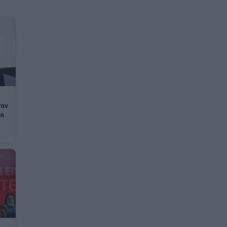
ταν
δα