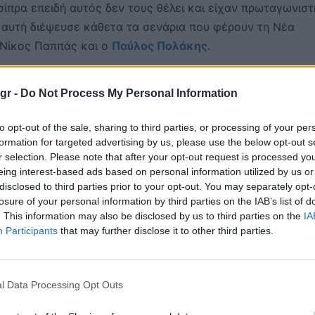
ίπρα επειδή αυτός δεν τους θέλει και είχαν πρωταγωνιστ
αυτή διέψευσε κάθετα τα σενάρια που φέρουν τη Νέα
 Νίκος Παππάς και ο
Παύλος Πολάκης
.
εμφερές ακροατήριο με αυτό της Νέας Αριστεράς και ότι
gr -
Do Not Process My Personal Information
ρελθόντος, ώστε να υπάρξει διάλογος και κοινή δράση στ
άτι που το ζητούν οι αριστεροί πολίτες σήμερα. Υπάρχει
to opt-out of the sale, sharing to third parties, or processing of your per
υ είναι η πάλη από θέσεις Αριστεράς. Δεν πρέπει να
formation for targeted advertising by us, please use the below opt-out s
r selection. Please note that after your opt-out request is processed y
το παρελθόν, αλλά πρέπει να βρούμε τον τρόπο αυτές οι
eing interest-based ads based on personal information utilized by us or
λτικό παράγοντα για την κοινή δράση της Αριστεράς εν έ
disclosed to third parties prior to your opt-out. You may separately opt-
losure of your personal information by third parties on the IAB’s list of
. This information may also be disclosed by us to third parties on the
IA
Participants
that may further disclose it to other third parties.
εχίσει το βάθεμα του διαλόγου και της κοινής δράσης μ
l Data Processing Opt Outs