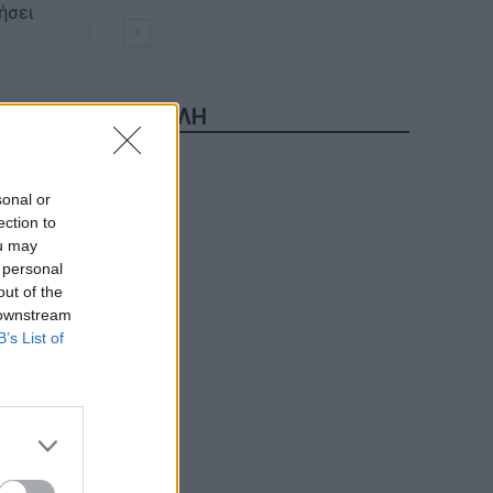
ήσει
ΔΗΜΟΦΙΛΗ
α
sonal or
ection to
ou may
 personal
τει
out of the
 downstream
B’s List of
ε το