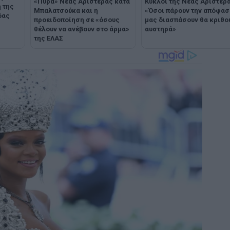
«Πυρά» Νέας Αριστεράς κατά
Κύκλοι της Νέας Αριστερά
 της
Μπαλατσούκα και η
«Όσοι πάρουν την απόφασ
δας
προειδοποίηση σε «όσους
μας διασπάσουν θα κριθο
θέλουν να ανέβουν στο άρμα»
αυστηρά»
της ΕΛΑΣ