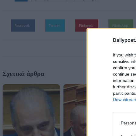
Facebook
Twitter
Pinterest
WhatsApp
Dailypost.
If you wish 
sensitive in
confirm you
Σχετικά άρθρα
continue se
information 
further disc
participants
Downstream 
Persona