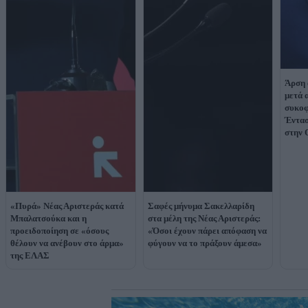
Άρση 
μετά 
συκοφ
Έντασ
στην 
«Πυρά» Νέας Αριστεράς κατά
Σαφές μήνυμα Σακελλαρίδη
Μπαλατσούκα και η
στα μέλη της Νέας Αριστεράς:
προειδοποίηση σε «όσους
«Όσοι έχουν πάρει απόφαση να
θέλουν να ανέβουν στο άρμα»
φύγουν να το πράξουν άμεσα»
της ΕΛΑΣ