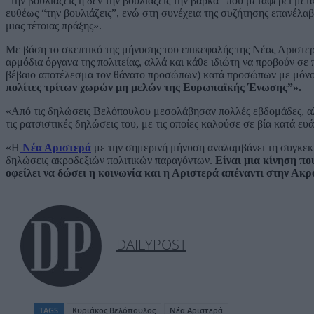
“την βουλιάζεις ή δεν την βουλιάζεις την βάρκα” που μεταφέρει με
ευθέως “την βουλιάζεις”, ενώ στη συνέχεια της συζήτησης επανέλα
μιας τέτοιας πράξης».
Με βάση το σκεπτικό της μήνυσης του επικεφαλής της Νέας Αριστε
αρμόδια όργανα της πολιτείας, αλλά και κάθε ιδιώτη να προβούν σ
βέβαιο αποτέλεσμα τον θάνατο προσώπων) κατά προσώπων με μόνο κ
πολίτες τρίτων χωρών μη μελών της Ευρωπαϊκής Ένωσης”».
«Από τις δηλώσεις Βελόπουλου μεσολάβησαν πολλές εβδομάδες, αλλ
τις ρατσιστικές δηλώσεις του, με τις οποίες καλούσε σε βία κατά 
«Η
Νέα Αριστερά
με την σημερινή μήνυση αναλαμβάνει τη συγκεκρ
δηλώσεις ακροδεξιών πολιτικών παραγόντων.
Είναι μια κίνηση πο
οφείλει να δώσει η κοινωνία και η Αριστερά απέναντι στην Ακρ
DAILYPOST
TAGS
Κυριάκος Βελόπουλος
Νέα Αριστερά