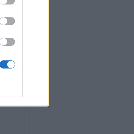
: «Η
 Τσίπρα, ΠΑΣΟΚ
ού αφορά τη
αι όχι την
ακυβέρνησης»