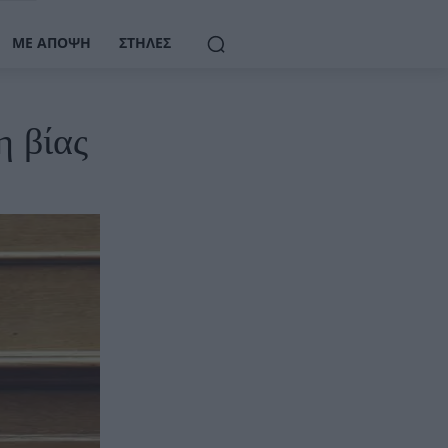
ΜΕ ΆΠΟΨΗ
ΣΤΉΛΕΣ
η βίας