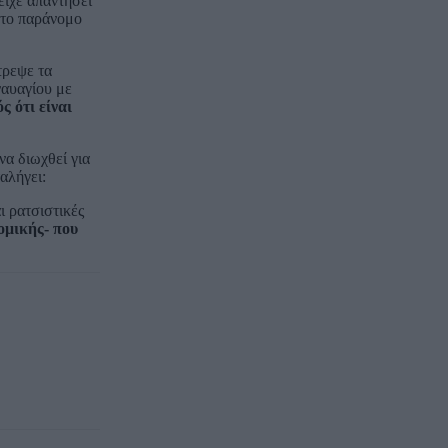
είχε απαντήσει
 το παράνομο
τρεψε τα
ναυαγίου με
ς ότι είναι
α διωχθεί για
αλήγει:
 ρατσιστικές
ομικής- που