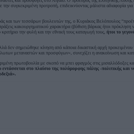
τανάστες και πρόσφυγες στο Αιγαίο. Ο πρόεδρος της Ελληνικής Λύσης 
βε την συγκεκριμένη προτροπή, επιδεικνύοντας μάλιστα αδιαφορία για
ράς και των τεσσάρων βουλευτών της, ο Κυριάκος Βελόπουλος “προέ
ε πράξεις κακουργηματικού χαρακτήρα (βύθιση βάρκας ήτοι πρόκληση 
ριτήριο την φυλή και την εθνική τους καταγωγή τους,
ήτοι το γεγονό
ά δεν σημειώθηκε κίνηση από κάποια δικαστική αρχή προκειμένου ν
ευάλωτων μεταναστών και προσφύγων», συνεχίζει η ανακοίνωση και κατ
ιμένη πρωτοβουλία με σκοπό να μπει φραγμός στις μισαλλόδοξες και
υ εντάσσεται στο πλαίσιο της πολύμορφης πάλης -πολιτικής και ν
οδεξιά».