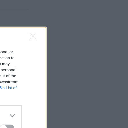
sonal or
ection to
ou may
 personal
out of the
 downstream
B’s List of