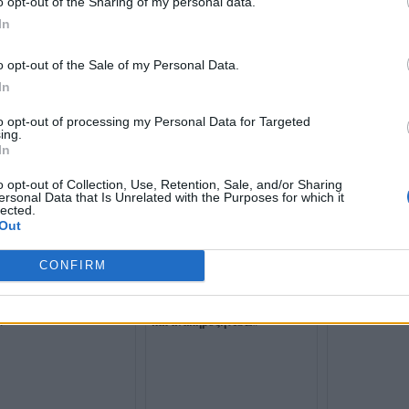
o opt-out of the Sharing of my personal data.
In
o opt-out of the Sale of my Personal Data.
In
to opt-out of processing my Personal Data for Targeted
ing.
In
Σακελλαρίδης
αντιπαράθεση
o opt-out of Collection, Use, Retention, Sale, and/or Sharing
και Καρυστιαν
ersonal Data that Is Unrelated with the Purposes for which it
δεύτερη θέση κ
lected.
προοπτική δι
Out
CONFIRM
ουλος: «Εκλογές τώρα –
Βελόπουλος: «Μισή αλήθεια
δεν θα αφήσει τίποτα
για το casus belli- Άρση τώρα
»
και ανακήρυξη ΑΟΖ»