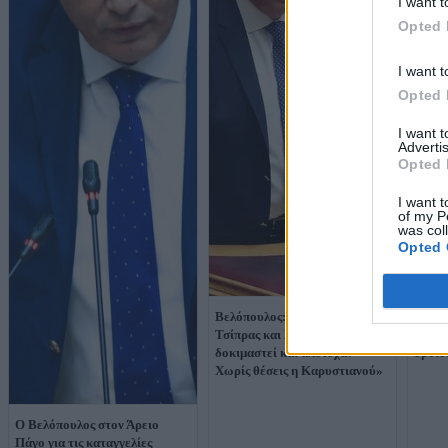
I want t
Opted 
I want t
Opted 
I want 
Advertis
Opted 
I want t
of my P
was col
Opted 
Βελόπουλος: «Σακαράκες
Βελόπ
Τσίπρας και Σαμαράς, έχουν
Η ΝΔ 
δοκιμαστεί και απέτυχαν -
όρθιο
Χωρίς θέσεις η Καρυστιανού»
Ο Βελόπουλος στον Άρειο
Πάγο για τις καταγγελίες