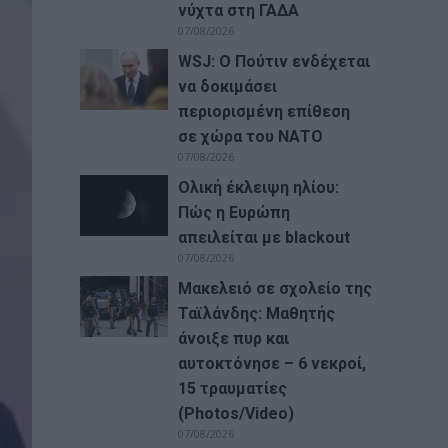
νύχτα στη ΓΑΔΑ
07/08/2026
WSJ: Ο Πούτιν ενδέχεται
να δοκιμάσει
περιορισμένη επίθεση
σε χώρα του ΝΑΤΟ
07/08/2026
Ολική έκλειψη ηλίου:
Πώς η Ευρώπη
απειλείται με blackout
07/08/2026
Μακελειό σε σχολείο της
Ταϊλάνδης: Μαθητής
άνοιξε πυρ και
αυτοκτόνησε – 6 νεκροί,
15 τραυματίες
(Photos/Video)
07/08/2026