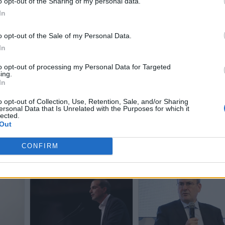
o opt-out of the Sharing of my personal data.
In
o opt-out of the Sale of my Personal Data.
In
to opt-out of processing my Personal Data for Targeted
ing.
In
o opt-out of Collection, Use, Retention, Sale, and/or Sharing
Σακελλαρίδης: «Η
ersonal Data that Is Unrelated with the Purposes for which it
αντιπαράθεση Τσίπρα, ΠΑΣΟΚ
ε την
Σακελλαρίδης για Νέα
lected.
και Καρυστιανού αφορά τη
Out
λογία -
Αριστερά: «Η διάσπαση ή
δεύτερη θέση και όχι την
ζιτ με
προειλημμένη – Θρυαλλί
προοπτική διακυβέρνησης»
των εξελίξεων το κόμμα
CONFIRM
Τσίπρα»