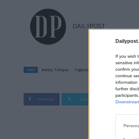
DAILYPOST
Dailypost.
If you wish 
sensitive in
confirm you
TAGS
Aλέξης Τσίπρας
Γαβριήλ Σακελλαρίδης
continue se
information 
further disc
participants
Facebook
Twitter
Pinterest
Downstream 
Persona