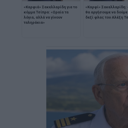
«Καρφιά» Σακελλαρίδη για το
«Καρφί» Σακελλαρίδη:
κόμμα Τσίπρα: «Ωραία τα
θα αργήσουμε να δούμε
λόγια, αλλά να γίνουν
δεξί φλας του Αλέξη Τ
ταληράκια»