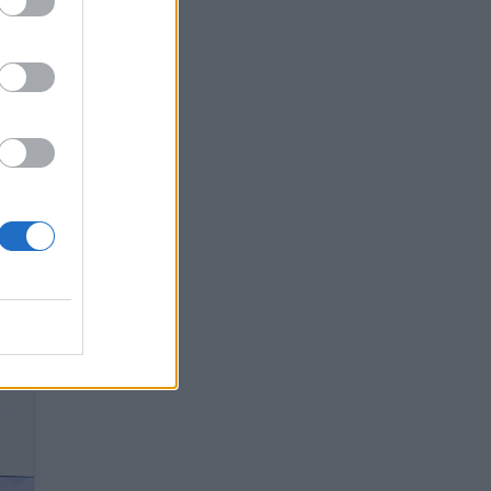
ταν
δα