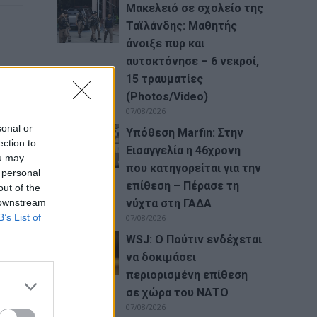
Μακελειό σε σχολείο της
Ταϊλάνδης: Μαθητής
άνοιξε πυρ και
αυτοκτόνησε – 6 νεκροί,
15 τραυματίες
(Photos/Video)
07/08/2026
sonal or
Υπόθεση Marfin: Στην
ection to
Εισαγγελία η 46χρονη
ou may
που κατηγορείται για την
 personal
επίθεση – Πέρασε τη
out of the
 downstream
νύχτα στη ΓΑΔΑ
B’s List of
07/08/2026
WSJ: Ο Πούτιν ενδέχεται
να δοκιμάσει
περιορισμένη επίθεση
σε χώρα του ΝΑΤΟ
07/08/2026