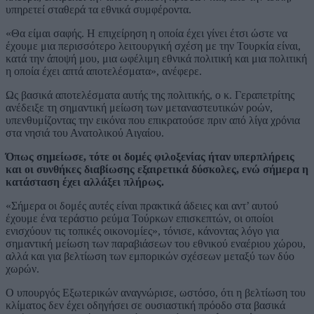
υπηρετεί σταθερά τα εθνικά συμφέροντα.
«Θα είμαι σαφής. Η επιχείρηση η οποία έχει γίνει έτσι ώστε να
έχουμε μια περισσότερο λειτουργική σχέση με την Τουρκία είναι,
κατά την άποψή μου, μια ωφέλιμη εθνικά πολιτική και μια πολιτική
η οποία έχει απτά αποτελέσματα», ανέφερε.
Ως βασικά αποτελέσματα αυτής της πολιτικής, ο κ. Γεραπετρίτης
ανέδειξε τη σημαντική μείωση των μεταναστευτικών ροών,
υπενθυμίζοντας την εικόνα που επικρατούσε πριν από λίγα χρόνια
στα νησιά του Ανατολικού Αιγαίου.
Όπως σημείωσε, τότε οι δομές φιλοξενίας ήταν υπερπλήρεις
και οι συνθήκες διαβίωσης εξαιρετικά δύσκολες, ενώ σήμερα η
κατάσταση έχει αλλάξει πλήρως.
«Σήμερα οι δομές αυτές είναι πρακτικά άδειες και αντ’ αυτού
έχουμε ένα τεράστιο ρεύμα Τούρκων επισκεπτών, οι οποίοι
ενισχύουν τις τοπικές οικονομίες», τόνισε, κάνοντας λόγο για
σημαντική μείωση των παραβιάσεων του εθνικού εναέριου χώρου,
αλλά και για βελτίωση των εμπορικών σχέσεων μεταξύ των δύο
χωρών.
Ο υπουργός Εξωτερικών αναγνώρισε, ωστόσο, ότι η βελτίωση του
κλίματος δεν έχει οδηγήσει σε ουσιαστική πρόοδο στα βασικά