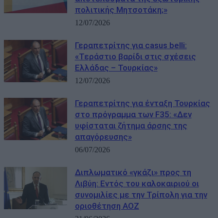
πολιτικής Μητσοτάκη;»
12/07/2026
Γεραπετρίτης για casus belli:
«Τεράστιο βαρίδι στις σχέσεις
Ελλάδας – Τουρκίας»
12/07/2026
Γεραπετρίτης για ένταξη Τουρκίας
στο πρόγραμμα των F35: «Δεν
υφίσταται ζήτημα άρσης της
απαγόρευσης»
06/07/2026
Διπλωματικό «γκάζι» προς τη
Λιβύη: Εντός του καλοκαιριού οι
συνομιλίες με την Τρίπολη για την
οριοθέτηση ΑΟΖ