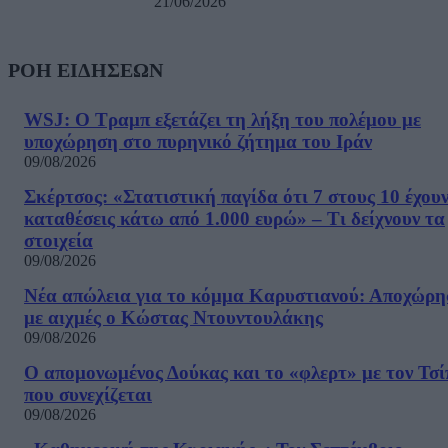
21/06/2026
ΡΟΗ ΕΙΔΗΣΕΩΝ
WSJ: Ο Τραμπ εξετάζει τη λήξη του πολέμου με
υποχώρηση στο πυρηνικό ζήτημα του Ιράν
09/08/2026
Σκέρτσος: «Στατιστική παγίδα ότι 7 στους 10 έχου
καταθέσεις κάτω από 1.000 ευρώ» – Τι δείχνουν τα
στοιχεία
09/08/2026
Νέα απώλεια για το κόμμα Καρυστιανού: Αποχώρη
με αιχμές ο Κώστας Ντουντουλάκης
09/08/2026
Ο απομονωμένος Δούκας και το «φλερτ» με τον Τσ
που συνεχίζεται
09/08/2026