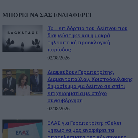
ΜΠΟΡΕΙ ΝΑ ΣΑΣ ΕΝΔΙΑΦΕΡΕΙ
Το… επιδόρπιο του δείπνου που
διαψεύστηκε και η μακρά
τηλεοπτική προεκλογική
περίοδος
02/08/2026
Διαψεύδουν Γεραπετρίτης,
Διαμαντοπούλου, Χριστοδουλάκης
δημοσίευμα για δείπνο σε σπίτι
επιχειρηματία με στόχο
συγκυβέρνηση
02/08/2026
ΕΛΑΣ για Γεραπετρίτη: «Θέλει
μήπως να μας αναφέρει τα
αποτελέσματα της εξωτερικής