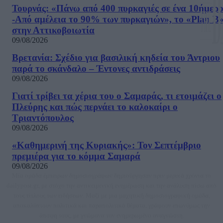
Τουρνάς: «Πάνω από 400 πυρκαγιές σε ένα 10ήμερ
-Από αμέλεια το 90% των πυρκαγιών», το «Plan B
στην Αττικοβοιωτία
09/08/2026
Βρετανία: Σχέδιο για βασιλική κηδεία του Άντριου
παρά το σκάνδαλο – Έντονες αντιδράσεις
09/08/2026
Γιατί τρίβει τα χέρια του ο Σαμαράς, τι ετοιμάζει ο
Πλεύρης και πώς περνάει το καλοκαίρι ο
Τριαντόπουλος
09/08/2026
«Καθημερινή της Κυριακής»: Τον Σεπτέμβριο
πρεμιέρα για το κόμμα Σαμαρά
09/08/2026
Μία ομάδα έμπειρων δημοσιογράφων δημιούργησαν πριν μερικά χρόνια το
dailypost.gr, με στόχο την αντικειμενική ενημέρωση και την ανάλυση πίσω από
τους τίτλους των ειδήσεων. Μαζί με μια μαχητική δημοσιογραφική ομάδα,
αποκαλύπτουν πολιτικά και παραπολιτικά θέματα, γράφουν επωνύμως την
άποψη τους, με γνώμονα τον ενημερωμένο αναγνώστη.