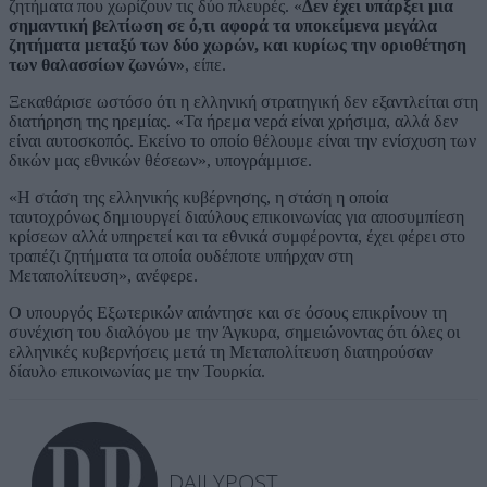
ζητήματα που χωρίζουν τις δύο πλευρές. «
Δεν έχει υπάρξει μια
σημαντική βελτίωση σε ό,τι αφορά τα υποκείμενα μεγάλα
ζητήματα μεταξύ των δύο χωρών, και κυρίως την οριοθέτηση
των θαλασσίων ζωνών»
, είπε.
Ξεκαθάρισε ωστόσο ότι η ελληνική στρατηγική δεν εξαντλείται στη
διατήρηση της ηρεμίας. «Τα ήρεμα νερά είναι χρήσιμα, αλλά δεν
είναι αυτοσκοπός. Εκείνο το οποίο θέλουμε είναι την ενίσχυση των
δικών μας εθνικών θέσεων», υπογράμμισε.
«Η στάση της ελληνικής κυβέρνησης, η στάση η οποία
ταυτοχρόνως δημιουργεί διαύλους επικοινωνίας για αποσυμπίεση
κρίσεων αλλά υπηρετεί και τα εθνικά συμφέροντα, έχει φέρει στο
τραπέζι ζητήματα τα οποία ουδέποτε υπήρχαν στη
Μεταπολίτευση», ανέφερε.
Ο υπουργός Εξωτερικών απάντησε και σε όσους επικρίνουν τη
συνέχιση του διαλόγου με την Άγκυρα, σημειώνοντας ότι όλες οι
ελληνικές κυβερνήσεις μετά τη Μεταπολίτευση διατηρούσαν
δίαυλο επικοινωνίας με την Τουρκία.
DAILYPOST