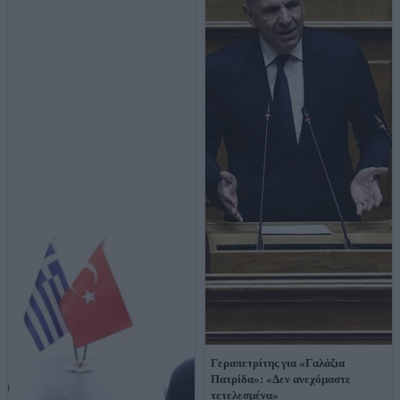
Γεραπετρίτης για «Γαλάζια
Πατρίδα»: «Δεν ανεχόμαστε
τετελεσμένα»