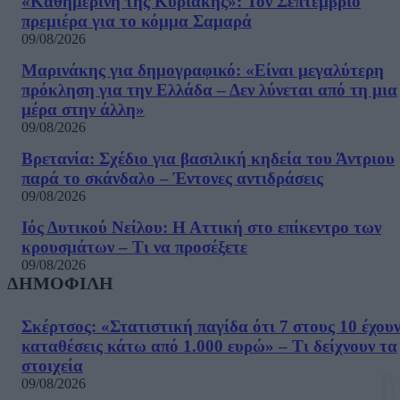
«Καθημερινή της Κυριακής»: Τον Σεπτέμβριο
πρεμιέρα για το κόμμα Σαμαρά
09/08/2026
Μαρινάκης για δημογραφικό: «Είναι μεγαλύτερη
πρόκληση για την Ελλάδα – Δεν λύνεται από τη μια
μέρα στην άλλη»
09/08/2026
Βρετανία: Σχέδιο για βασιλική κηδεία του Άντριου
παρά το σκάνδαλο – Έντονες αντιδράσεις
09/08/2026
Ιός Δυτικού Νείλου: Η Αττική στο επίκεντρο των
κρουσμάτων – Τι να προσέξετε
09/08/2026
ΔΗΜΟΦΙΛΗ
Σκέρτσος: «Στατιστική παγίδα ότι 7 στους 10 έχου
καταθέσεις κάτω από 1.000 ευρώ» – Τι δείχνουν τα
στοιχεία
09/08/2026