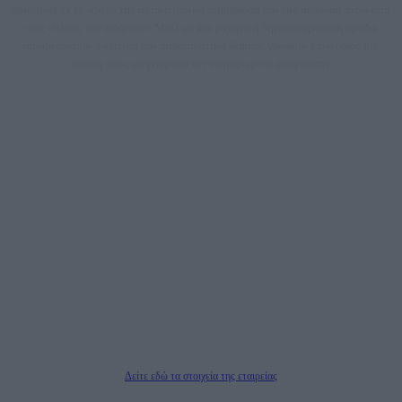
dailypost.gr, με στόχο την αντικειμενική ενημέρωση και την ανάλυση πίσω από
τους τίτλους των ειδήσεων. Μαζί με μια μαχητική δημοσιογραφική ομάδα,
αποκαλύπτουν πολιτικά και παραπολιτικά θέματα, γράφουν επωνύμως την
άποψη τους, με γνώμονα τον ενημερωμένο αναγνώστη.
DAILYPOST.GR – ΤΑΥΤΌΤΗΤΑ
Ιδιοκτήτρια εταιρεία: «ΝΟΗΣΙΣ ΙΚΕ»
Έδρα: Δήμος Αμαρουσίου Αττικής, Αγ. Αθανασίου αρ. 21, Τ.Κ. 15125
ΑΦΜ: 801093076, Δ.Ο.Υ.: ΚΕΦΟΔΕ ΑΤΤΙΚΗΣ, E-mail: press@dailypost.gr, Τηλ.
επικοινωνίας: 2108066997
Νόμιμος Εκπρόσωπος: Ζαχαρός Σταμάτης
Μέτοχοι: Ζαχαρός Σταμάτης, Κουβαράς Γεώργιος, ΥΠΗΡΕΣΙΕΣ ΠΡΟΗΓΜΕΝΗΣ
ΤΕΧΝΟΛΟΓΙΑΣ ΠΑΡΑΓΩΓΗΣ ΟΠΤΙΚΟΑΚΟΥΣΤΙΚΩΝ ΜΕΣΩΝ ΜΕΛΕΤΩΝ ΚΑΙ
ΠΑΡΟΧΗΣ ΥΠΗΡΕΣΙΩΝ PLD PLUS ΑΝΩΝ ΕΤΑΙΡΙΑ
Δικαιούχος του ονόματος τομέα (dailypost.gr): ΝΟΗΣΙΣ ΙΚΕ
Διευθυντής/Διαχειριστής: Ζαχαρός Σταμάτης
Διευθυντής Σύνταξης: Ρενάτο Λέκκα
Δείτε εδώ τα στοιχεία της εταιρείας