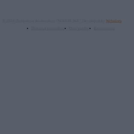
© 2024 Πνευματικά δικαιώματα: "ΝΟΗΣΙΣ ΙΚΕ". Developed by
Webalists
Πολιτική απορρήτου
Όροι χρήσης
Επικοινωνία