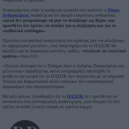
«ιδρώσουν τη φανέλα».
Αναφερόμενος στην τετραήμερη εργασία που πρότεινε ο
Νίκος
Ανδρουλάκης
παραδέχεται ότι αφορά ελάχιστους ανθρώπους
«αλλά δεν μπορούσαμε να μην το ανοίξουμε ως θέμα» και
προσθέτει ότι πρέπει να ανοίξει για η συζήτηση και για το
«καθολικό εισόδημα».
Προτείνει ουσιαστικά αναγέννηση του κράτους για «να αλλάξουμε
το παραγωγικό μοντέλο», ενώ υποστηρίζει ότι το ΠΑΣΟΚ θα
αλλάξει και το διοικητικό μοντέλο, καθώς «
τελείωσε το επιτελικό
κράτος»
όπως λέει.
«Πολλοί πίστεψαν ότι ο Τσίπρας ήταν ο Ανδρέας Παπανδρέου του
μέλλοντος» παραδέχεται, αλλά υπογραμμίζει απεδείχθη το
αντίθετο και εκτιμά ότι το ΠΑΣΟΚ δεν ασχολείται με τα κόμματα
Τσίπρα και Καρυστιανού αλλά επιδιώκει τον επαναπατρισμό
ψηφοφόρων που απογοητεύτηκαν.
Μεταξύ άλλων, ξεκαθαρίζει ότι το
ΠΑΣΟΚ
δεν προτίθεται να
συναινέσει στη συνταγματική αναθεώρηση, γιατί θεωρεί ότι δεν
πρέπει να δοθεί λευκή επιταγή σε κανένα κόμμα.