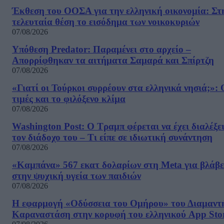
Έκθεση του ΟΟΣΑ για την ελληνική οικονομία: Στ
τελευταία θέση το εισόδημα των νοικοκυριών
07/08/2026
Υπόθεση Predator: Παραμένει στο αρχείο –
Απορρίφθηκαν τα αιτήματα Σαμαρά και Σπίρτζη
07/08/2026
«Γιατί οι Τούρκοι συρρέουν στα ελληνικά νησιά;»: 
τιμές και το φιλόξενο κλίμα
07/08/2026
Washington Post: Ο Τραμπ φέρεται να έχει διαλέξε
τον διάδοχο του – Τι είπε σε ιδιωτική συνάντηση
07/08/2026
«Καμπάνα» 567 εκατ δολαρίων στη Meta για βλάβε
στην ψυχική υγεία των παιδιών
07/08/2026
Η εφαρμογή «Οδύσσεια του Ομήρου» του Διαμαντ
Καραναστάση στην κορυφή του ελληνικού App Sto