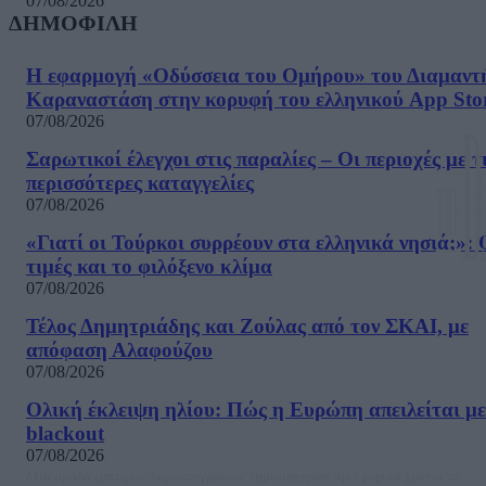
07/08/2026
ΔΗΜΟΦΙΛΗ
Η εφαρμογή «Οδύσσεια του Ομήρου» του Διαμαντ
Καραναστάση στην κορυφή του ελληνικού App Sto
07/08/2026
Σαρωτικοί έλεγχοι στις παραλίες – Οι περιοχές με τ
περισσότερες καταγγελίες
07/08/2026
«Γιατί οι Τούρκοι συρρέουν στα ελληνικά νησιά;»: 
τιμές και το φιλόξενο κλίμα
07/08/2026
Τέλος Δημητριάδης και Ζούλας από τον ΣΚΑΙ, με
απόφαση Αλαφούζου
07/08/2026
Ολική έκλειψη ηλίου: Πώς η Ευρώπη απειλείται με
blackout
07/08/2026
Μία ομάδα έμπειρων δημοσιογράφων δημιούργησαν πριν μερικά χρόνια το