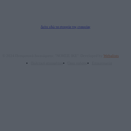
Μέτοχοι: Ζαχαρός Σταμάτης, Κουβαράς Γεώργιος, ΥΠΗΡΕΣΙΕΣ ΠΡΟΗΓΜΕΝΗΣ
ΤΕΧΝΟΛΟΓΙΑΣ ΠΑΡΑΓΩΓΗΣ ΟΠΤΙΚΟΑΚΟΥΣΤΙΚΩΝ ΜΕΣΩΝ ΜΕΛΕΤΩΝ ΚΑΙ
ΠΑΡΟΧΗΣ ΥΠΗΡΕΣΙΩΝ PLD PLUS ΑΝΩΝ ΕΤΑΙΡΙΑ
Δικαιούχος του ονόματος τομέα (dailypost.gr): ΝΟΗΣΙΣ ΙΚΕ
Διευθυντής/Διαχειριστής: Ζαχαρός Σταμάτης
Διευθυντής Σύνταξης: Ρενάτο Λέκκα
Δείτε εδώ τα στοιχεία της εταιρείας
© 2024 Πνευματικά δικαιώματα: "ΝΟΗΣΙΣ ΙΚΕ". Developed by
Webalists
Πολιτική απορρήτου
Όροι χρήσης
Επικοινωνία