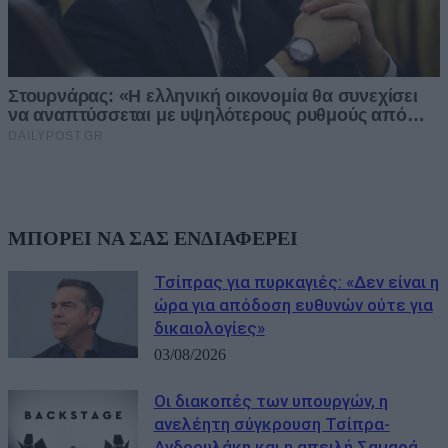
ΜΠΟΡΕΙ ΝΑ ΣΑΣ ΕΝΔΙΑΦΕΡΕΙ
Τσίπρας για πυρκαγιές: «Δεν είναι η
ώρα για απόδοση ευθυνών ούτε για
δικαιολογίες»
03/08/2026
Οι διακοπές των υπουργών, η
ανελέητη σύγκρουση Τσίπρα-
Ανδρουλάκη και η απειλή Σαμαρά