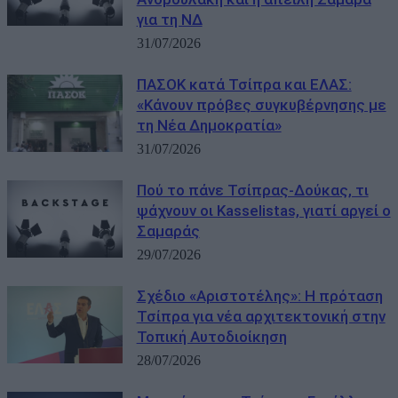
για τη ΝΔ
31/07/2026
ΠΑΣΟΚ κατά Τσίπρα και ΕΛΑΣ:
«Κάνουν πρόβες συγκυβέρνησης με
τη Νέα Δημοκρατία»
31/07/2026
Πού το πάνε Τσίπρας-Δούκας, τι
ψάχνουν οι Kasselistas, γιατί αργεί ο
Σαμαράς
29/07/2026
Σχέδιο «Αριστοτέλης»: Η πρόταση
Τσίπρα για νέα αρχιτεκτονική στην
Τοπική Αυτοδιοίκηση
28/07/2026