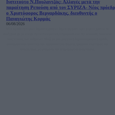
Ινστιτούτο Ν.Πουλαντζάς: Αλλαγές μετά την
παραίτηση Ρεπούση από τον ΣΥΡΙΖΑ- Νέος πρόεδρ
ο Χριστόφορος Βερναρδάκης, διευθυντής ο
Παναγιώτης Κορμάς
06/08/2026
Μία ομάδα έμπειρων δημοσιογράφων δημιούργησαν πριν μερικά χρόνια το
dailypost.gr, με στόχο την αντικειμενική ενημέρωση και την ανάλυση πίσω από
τους τίτλους των ειδήσεων. Μαζί με μια μαχητική δημοσιογραφική ομάδα,
αποκαλύπτουν πολιτικά και παραπολιτικά θέματα, γράφουν επωνύμως την
άποψη τους, με γνώμονα τον ενημερωμένο αναγνώστη.
DAILYPOST.GR – ΤΑΥΤΌΤΗΤΑ
Ιδιοκτήτρια εταιρεία: «ΝΟΗΣΙΣ ΙΚΕ»
Έδρα: Δήμος Αμαρουσίου Αττικής, Αγ. Αθανασίου αρ. 21, Τ.Κ. 15125
ΑΦΜ: 801093076, Δ.Ο.Υ.: ΚΕΦΟΔΕ ΑΤΤΙΚΗΣ, E-mail: press@dailypost.gr, Τηλ.
επικοινωνίας: 2108066997
Νόμιμος Εκπρόσωπος: Ζαχαρός Σταμάτης