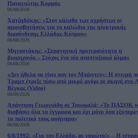
Παναγιώτης Κορμάς
06/08/2026
Χατζηδάκης: «Στον κάλαθο των αχρήστων οι
αμφισβητήσεις για το καλώδιο της ηλεκτρικής
διασύνδεσης Ελλάδας-Κύπρου»
06/08/2026
Μητσοτάκης: «Στρατηγική προτεραιότητα η
βιομηχανία – Στόχος ένα νέο αναπτυξιακό άλμα»
06/08/2026
«Δεν ήθελα να γίνει σαν τον Μπάιντεν»: Η στιγμή π
Τραμπ έτρεξε πίσω από μικρό αγόρι σε σκηνή στο 
Βέγκας (Video)
06/08/2026
Απάντηση Γεωργιάδη σε Τσουκαλά: «Το ΠΑΣΟΚ ν
διαβάσει όλα τα έγγραφα και όχι μόνο όσα εξυπηρε
το πολιτικό τους αφήγημα»
06/08/2026
6/8/1992: «Για την Ελλάδα, ρε γαμώτο!» – Η ιστορ