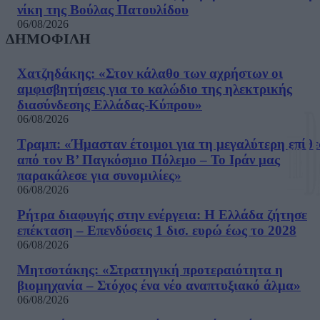
νίκη της Βούλας Πατουλίδου
06/08/2026
ΔΗΜΟΦΙΛΗ
Χατζηδάκης: «Στον κάλαθο των αχρήστων οι
αμφισβητήσεις για το καλώδιο της ηλεκτρικής
διασύνδεσης Ελλάδας-Κύπρου»
06/08/2026
Τραμπ: «Ήμασταν έτοιμοι για τη μεγαλύτερη επίθ
από τον Β’ Παγκόσμιο Πόλεμο – Το Ιράν μας
παρακάλεσε για συνομιλίες»
06/08/2026
Ρήτρα διαφυγής στην ενέργεια: Η Ελλάδα ζήτησε
επέκταση – Επενδύσεις 1 δισ. ευρώ έως το 2028
06/08/2026
Μητσοτάκης: «Στρατηγική προτεραιότητα η
βιομηχανία – Στόχος ένα νέο αναπτυξιακό άλμα»
06/08/2026