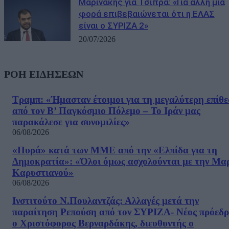
Μαρινάκης για Τσίπρα: «Για άλλη μια
φορά επιβεβαιώνεται ότι η ΕΛΑΣ
είναι ο ΣΥΡΙΖΑ 2»
20/07/2026
ΡΟΗ ΕΙΔΗΣΕΩΝ
Τραμπ: «Ήμασταν έτοιμοι για τη μεγαλύτερη επίθ
από τον Β’ Παγκόσμιο Πόλεμο – Το Ιράν μας
παρακάλεσε για συνομιλίες»
06/08/2026
«Πυρά» κατά των ΜΜΕ από την «Ελπίδα για τη
Δημοκρατία»: «Όλοι όμως ασχολούνται με την Μα
Καρυστιανού»
06/08/2026
Ινστιτούτο Ν.Πουλαντζάς: Αλλαγές μετά την
παραίτηση Ρεπούση από τον ΣΥΡΙΖΑ- Νέος πρόεδρ
ο Χριστόφορος Βερναρδάκης, διευθυντής ο