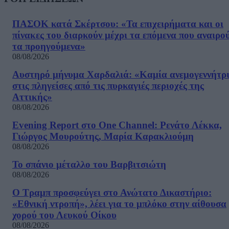
ΠΑΣΟΚ κατά Σκέρτσου: «Τα επιχειρήματα και οι
πίνακες του διαρκούν μέχρι τα επόμενα που αναιρο
τα προηγούμενα»
08/08/2026
Αυστηρό μήνυμα Χαρδαλιά: «Καμία ανεμογεννήτρ
στις πληγείσες από τις πυρκαγιές περιοχές της
Αττικής»
08/08/2026
Evening Report στο One Channel: Ρενάτο Λέκκα,
Γιώργος Μουρούτης, Μαρία Καρακλιούμη
08/08/2026
Το σπάνιο μέταλλο του Βαρβιτσιώτη
08/08/2026
Ο Τραμπ προσφεύγει στο Ανώτατο Δικαστήριο:
«Εθνική ντροπή», λέει για το μπλόκο στην αίθουσα
χορού του Λευκού Οίκου
08/08/2026