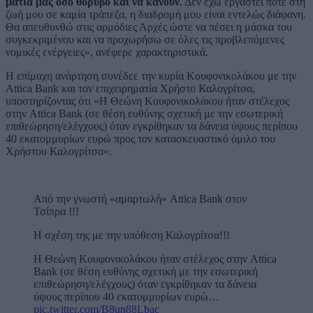
μάτια μας όσο θόρυβο και να κάνουν
. Δεν έχω εργαστεί ποτέ στη
ζωή μου σε καμία τράπεζα, η διαδρομή μου είναι εντελώς διάφανη.
Θα απευθυνθώ στις αρμόδιες Αρχές ώστε να πέσει η μάσκα του
συγκεκριμένου και να προχωρήσω σε όλες τις προβλεπόμενες
νομικές ενέργειες», ανέφερε χαρακτηριστικά.
Η επίμαχη ανάρτηση συνέδεε την κυρία Κουφονικολάκου με την
Attica Bank και τον επιχειρηματία Χρήστο Καλογρίτσα,
υποστηρίζοντας ότι «Η Θεώνη Κουφονικολάκου ήταν στέλεχος
στην Attica Bank (σε θέση ευθύνης σχετική με την εσωτερική
επιθεώρηση/ελέγχους) όταν εγκρίθηκαν τα δάνεια ύψους περίπου
40 εκατομμυρίων ευρώ προς τον κατασκευαστικό όμιλο του
Χρήστου Καλογρίτσα».
Από την γνωστή «αμαρτωλή» Attica Bank στον
Τσίπρα !!!
Η σχέση της με την υπόθεση Καλογρίτσα!!!
Η Θεώνη Κουφονικολάκου ήταν στέλεχος στην Attica
Bank (σε θέση ευθύνης σχετική με την εσωτερική
επιθεώρηση/ελέγχους) όταν εγκρίθηκαν τα δάνεια
ύψους περίπου 40 εκατομμυρίων ευρώ…
pic.twitter.com/B8un88Lbac