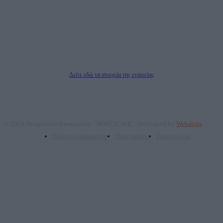
ΑΦΜ: 801093076, Δ.Ο.Υ.: ΚΕΦΟΔΕ ΑΤΤΙΚΗΣ, E-mail: press@dailypost.gr, Τηλ.
επικοινωνίας: 2108066997
Νόμιμος Εκπρόσωπος: Ζαχαρός Σταμάτης
Μέτοχοι: Ζαχαρός Σταμάτης, Κουβαράς Γεώργιος, ΥΠΗΡΕΣΙΕΣ ΠΡΟΗΓΜΕΝΗΣ
ΤΕΧΝΟΛΟΓΙΑΣ ΠΑΡΑΓΩΓΗΣ ΟΠΤΙΚΟΑΚΟΥΣΤΙΚΩΝ ΜΕΣΩΝ ΜΕΛΕΤΩΝ ΚΑΙ
ΠΑΡΟΧΗΣ ΥΠΗΡΕΣΙΩΝ PLD PLUS ΑΝΩΝ ΕΤΑΙΡΙΑ
Δικαιούχος του ονόματος τομέα (dailypost.gr): ΝΟΗΣΙΣ ΙΚΕ
Διευθυντής/Διαχειριστής: Ζαχαρός Σταμάτης
Διευθυντής Σύνταξης: Ρενάτο Λέκκα
Δείτε εδώ τα στοιχεία της εταιρείας
© 2024 Πνευματικά δικαιώματα: "ΝΟΗΣΙΣ ΙΚΕ". Developed by
Webalists
Πολιτική απορρήτου
Όροι χρήσης
Επικοινωνία