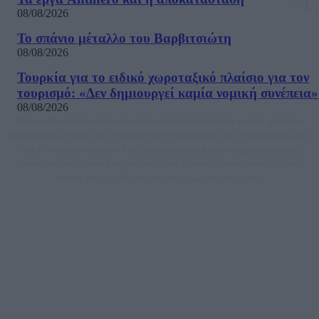
08/08/2026
Το σπάνιο μέταλλο του Βαρβιτσιώτη
08/08/2026
Τουρκία για το ειδικό χωροταξικό πλαίσιο για τον
τουρισμό: «Δεν δημιουργεί καμία νομική συνέπεια»
08/08/2026
Μία ομάδα έμπειρων δημοσιογράφων δημιούργησαν πριν μερικά χρόνια το
dailypost.gr, με στόχο την αντικειμενική ενημέρωση και την ανάλυση πίσω από
τους τίτλους των ειδήσεων. Μαζί με μια μαχητική δημοσιογραφική ομάδα,
αποκαλύπτουν πολιτικά και παραπολιτικά θέματα, γράφουν επωνύμως την
άποψη τους, με γνώμονα τον ενημερωμένο αναγνώστη.
DAILYPOST.GR – ΤΑΥΤΌΤΗΤΑ
Ιδιοκτήτρια εταιρεία: «ΝΟΗΣΙΣ ΙΚΕ»
Έδρα: Δήμος Αμαρουσίου Αττικής, Αγ. Αθανασίου αρ. 21, Τ.Κ. 15125