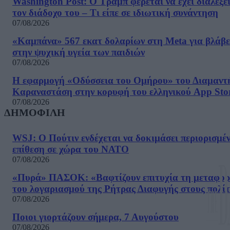
Washington Post: Ο Τραμπ φέρεται να έχει διαλέξε
τον διάδοχο του – Τι είπε σε ιδιωτική συνάντηση
07/08/2026
«Καμπάνα» 567 εκατ δολαρίων στη Meta για βλάβε
στην ψυχική υγεία των παιδιών
07/08/2026
Η εφαρμογή «Οδύσσεια του Ομήρου» του Διαμαντ
Καραναστάση στην κορυφή του ελληνικού App Sto
07/08/2026
ΔΗΜΟΦΙΛΗ
WSJ: Ο Πούτιν ενδέχεται να δοκιμάσει περιορισμέ
επίθεση σε χώρα του ΝΑΤΟ
07/08/2026
«Πυρά» ΠΑΣΟΚ: «Βαφτίζουν επιτυχία τη μεταφο
του λογαριασμού της Ρήτρας Διαφυγής στους πολίτ
07/08/2026
Ποιοι γιορτάζουν σήμερα, 7 Αυγούστου
07/08/2026