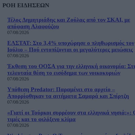
ΡΟΗ ΕΙΔΗΣΕΩΝ
Τέλος Δημητριάδης και Ζούλας από τον ΣΚΑΙ, με
απόφαση Αλαφούζου
07/08/2026
ΕΛΣΤΑΤ: Στο 3,4% υποχώρησε ο πληθωρισμός τον
Ιούλιο – Πού εντοπίζονται οι μεγαλύτερες μειώσεις
07/08/2026
Έκθεση του ΟΟΣΑ για την ελληνική οικονομία: Στ
τελευταία θέση το εισόδημα των νοικοκυριών
07/08/2026
Υπόθεση Predator: Παραμένει στο αρχείο –
Απορρίφθηκαν τα αιτήματα Σαμαρά και Σπίρτζη
07/08/2026
«Γιατί οι Τούρκοι συρρέουν στα ελληνικά νησιά;»: 
τιμές και το φιλόξενο κλίμα
07/08/2026