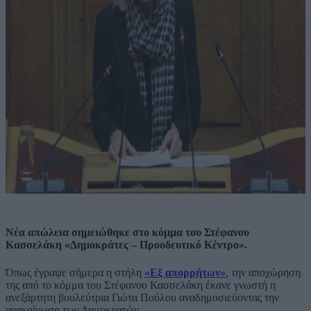
Νέα απώλεια σημειώθηκε στο κόμμα του Στέφανου
Κασσελάκη «Δημοκράτες – Προοδευτικό Κέντρο».
Όπως έγραψε σήμερα η στήλη
«Εξ απορρήτων»
, την αποχώρηση
της από το κόμμα του Στέφανου Κασσελάκη έκανε γνωστή η
ανεξάρτητη βουλεύτρια Γιώτα Πούλου αναδημοσιεύοντας την
ανακοίνωση των Δημοκρατών.