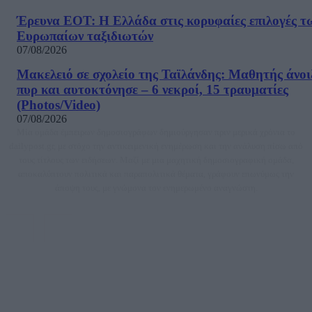
Έρευνα ΕΟΤ: Η Ελλάδα στις κορυφαίες επιλογές τ
Ευρωπαίων ταξιδιωτών
07/08/2026
Μακελειό σε σχολείο της Ταϊλάνδης: Μαθητής άνοι
πυρ και αυτοκτόνησε – 6 νεκροί, 15 τραυματίες
(Photos/Video)
07/08/2026
Μία ομάδα έμπειρων δημοσιογράφων δημιούργησαν πριν μερικά χρόνια το
dailypost.gr, με στόχο την αντικειμενική ενημέρωση και την ανάλυση πίσω από
τους τίτλους των ειδήσεων. Μαζί με μια μαχητική δημοσιογραφική ομάδα,
αποκαλύπτουν πολιτικά και παραπολιτικά θέματα, γράφουν επωνύμως την
άποψη τους, με γνώμονα τον ενημερωμένο αναγνώστη.
DAILYPOST.GR – ΤΑΥΤΌΤΗΤΑ