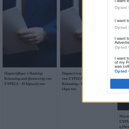
I want t
Opted 
I want t
Opted 
I want 
Advertis
Opted 
I want t
of my P
was col
Opted 
Παραιτήθηκε ο Βασίλης
Παραιτείται από βουλευτής
Κόκκαλης από βουλευτής του
του ΣΥΡΙΖΑ ο Βασίλης
ΣΥΡΙΖΑ – Η δήλωσή του
Κόκκαλης - Παραδίδει την
έδρα του
Νέα α
ΣΥΡΙΖ
η Πόπ