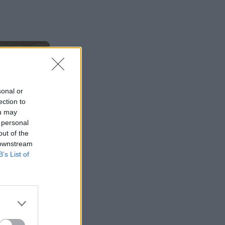
sonal or
ection to
ou may
 personal
out of the
 downstream
B’s List of