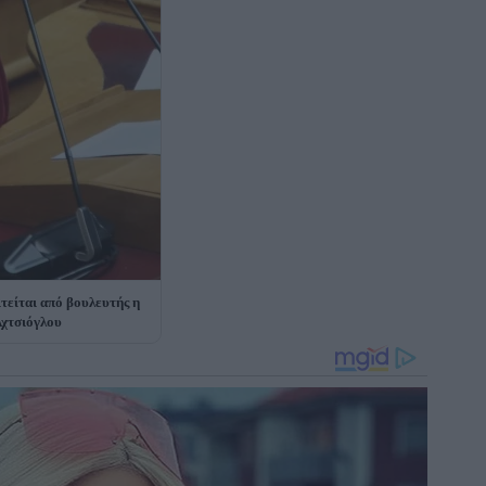
τείται από βουλευτής η
χτσιόγλου