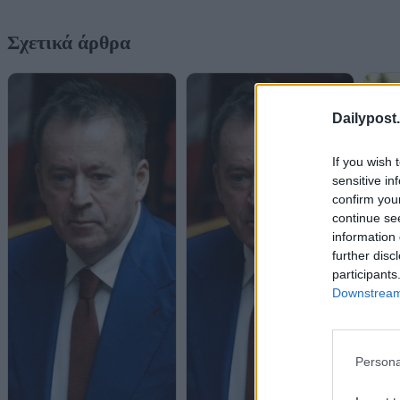
Σχετικά άρθρα
Dailypost.
If you wish 
sensitive in
confirm you
continue se
information 
further disc
participants
Downstream 
Persona