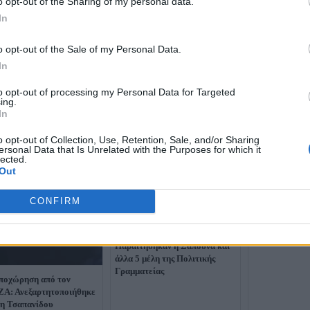
o opt-out of the Sharing of my personal data.
In
o opt-out of the Sale of my Personal Data.
In
to opt-out of processing my Personal Data for Targeted
ing.
Νοτοπούλου μ
In
παραίτηση της
ακολούθησε ο
o opt-out of Collection, Use, Retention, Sale, and/or Sharing
κατάφερε να α
ersonal Data that Is Unrelated with the Purposes for which it
κρίση» - Τι εί
lected.
Out
CONFIRM
Χάος στον ΣΥΡΙΖΑ:
Παραιτήθηκαν η Σαπουνά και
άλλα 5 μέλη της Πολιτικής
Γραμματείας
ποχώρηση από τον
Α: Ανεξαρτητοποιήθηκε
η Τσαπανίδου