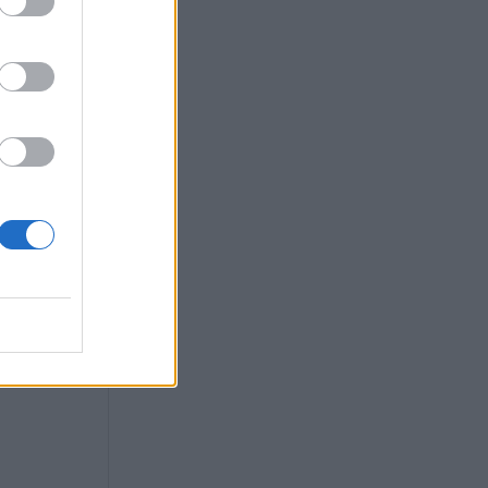
ετά την
: «Η πορεία που
 ΣΥΡΙΖΑ δεν
ναστρέψει την
πε για Τσίπρα