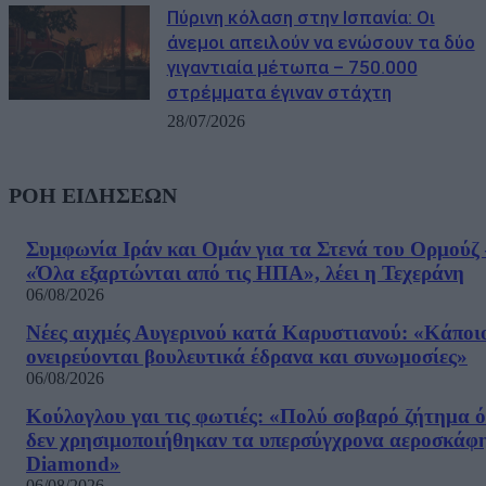
Πύρινη κόλαση στην Ισπανία: Οι
άνεμοι απειλούν να ενώσουν τα δύο
γιγαντιαία μέτωπα – 750.000
στρέμματα έγιναν στάχτη
28/07/2026
ΡΟΗ ΕΙΔΗΣΕΩΝ
Συμφωνία Ιράν και Ομάν για τα Στενά του Ορμούζ 
«Όλα εξαρτώνται από τις ΗΠΑ», λέει η Τεχεράνη
06/08/2026
Νέες αιχμές Αυγερινού κατά Καρυστιανού: «Kάποι
ονειρεύονται βουλευτικά έδρανα και συνωμοσίες»
06/08/2026
Κούλογλου γαι τις φωτιές: «Πολύ σοβαρό ζήτημα ό
δεν χρησιμοποιήθηκαν τα υπερσύγχρονα αεροσκάφ
Diamond»
06/08/2026