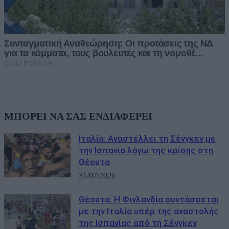
ΜΠΟΡΕΙ ΝΑ ΣΑΣ ΕΝΔΙΑΦΕΡΕΙ
Ιταλία: Αναστέλλει τη Σένγκεν με
την Ισπανία λόγω της κρίσης στη
Θέουτα
31/07/2026
Θέουτα: Η Φινλανδία συντάσσεται
με την Ιταλία υπέρ της αναστολής
της Ισπανίας από τη Σένγκεν