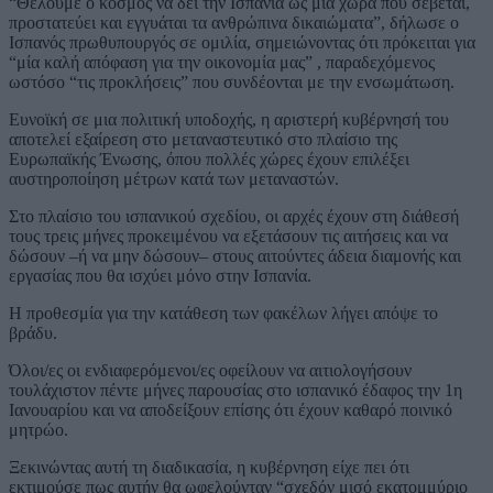
“Θέλουμε ο κόσμος να δει την Ισπανία ως μία χώρα που σέβεται,
προστατεύει και εγγυάται τα ανθρώπινα δικαιώματα”, δήλωσε ο
Ισπανός πρωθυπουργός σε ομιλία, σημειώνοντας ότι πρόκειται για
“μία καλή απόφαση για την οικονομία μας” , παραδεχόμενος
ωστόσο “τις προκλήσεις” που συνδέονται με την ενσωμάτωση.
Ευνοϊκή σε μια πολιτική υποδοχής, η αριστερή κυβέρνησή του
αποτελεί εξαίρεση στο μεταναστευτικό στο πλαίσιο της
Ευρωπαϊκής Ένωσης, όπου πολλές χώρες έχουν επιλέξει
αυστηροποίηση μέτρων κατά των μεταναστών.
Στο πλαίσιο του ισπανικού σχεδίου, οι αρχές έχουν στη διάθεσή
τους τρεις μήνες προκειμένου να εξετάσουν τις αιτήσεις και να
δώσουν –ή να μην δώσουν– στους αιτούντες άδεια διαμονής και
εργασίας που θα ισχύει μόνο στην Ισπανία.
Η προθεσμία για την κατάθεση των φακέλων λήγει απόψε το
βράδυ.
Όλοι/ες οι ενδιαφερόμενοι/ες οφείλουν να αιτιολογήσουν
τουλάχιστον πέντε μήνες παρουσίας στο ισπανικό έδαφος την 1η
Ιανουαρίου και να αποδείξουν επίσης ότι έχουν καθαρό ποινικό
μητρώο.
Ξεκινώντας αυτή τη διαδικασία, η κυβέρνηση είχε πει ότι
εκτιμούσε πως αυτήν θα ωφελούνταν “σχεδόν μισό εκατομμύριο