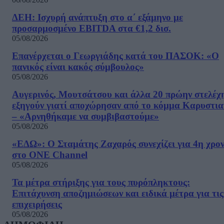
ΔΕΗ: Ισχυρή ανάπτυξη στο α΄ εξάμηνο με
προσαρμοσμένο EBITDA στα €1,2 δισ.
05/08/2026
Επανέρχεται ο Γεωργιάδης κατά του ΠΑΣΟΚ: «Ο
πανικός είναι κακός σύμβουλος»
05/08/2026
Αυγερινός, Μουτσάτσου και άλλα 20 πρώην στελέχ
εξηγούν γιατί αποχώρησαν από το κόμμα Καρυστια
– «Αρνηθήκαμε να συμβιβαστούμε»
05/08/2026
«ΕΔΩ»: Ο Σταμάτης Ζαχαρός συνεχίζει για 4η χρον
στο ONE Channel
05/08/2026
Τα μέτρα στήριξης για τους πυρόπληκτους:
Επιτάχυνση αποζημιώσεων και ειδικά μέτρα για τις
επιχειρήσεις
05/08/2026