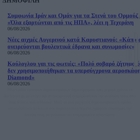
ΔΗΜΟΦΙΛΗ
Συμφωνία Ιράν και Ομάν για τα Στενά του Ορμούζ 
«Όλα εξαρτώνται από τις ΗΠΑ», λέει η Τεχεράνη
06/08/2026
Νέες αιχμές Αυγερινού κατά Καρυστιανού: «Kάποι
ονειρεύονται βουλευτικά έδρανα και συνωμοσίες»
06/08/2026
Κούλογλου γαι τις φωτιές: «Πολύ σοβαρό ζήτημα ό
δεν χρησιμοποιήθηκαν τα υπερσύγχρονα αεροσκάφ
Diamond»
06/08/2026
Μία ομάδα έμπειρων δημοσιογράφων δημιούργησαν πριν μερικά χρόνια το
dailypost.gr, με στόχο την αντικειμενική ενημέρωση και την ανάλυση πίσω από
τους τίτλους των ειδήσεων. Μαζί με μια μαχητική δημοσιογραφική ομάδα,
αποκαλύπτουν πολιτικά και παραπολιτικά θέματα, γράφουν επωνύμως την
άποψη τους, με γνώμονα τον ενημερωμένο αναγνώστη.