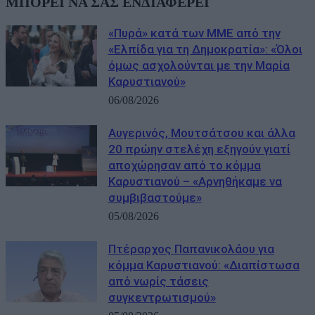
ΜΠΟΡΕΙ ΝΑ ΣΑΣ ΕΝΔΙΑΦΕΡΕΙ
«Πυρά» κατά των ΜΜΕ από την
«Ελπίδα για τη Δημοκρατία»: «Όλοι
όμως ασχολούνται με την Μαρία
Καρυστιανού»
06/08/2026
Αυγερινός, Μουτσάτσου και άλλα
20 πρώην στελέχη εξηγούν γιατί
αποχώρησαν από το κόμμα
Καρυστιανού – «Αρνηθήκαμε να
συμβιβαστούμε»
05/08/2026
Πτέραρχος Παπανικολάου για
κόμμα Καρυστιανού: «Διαπίστωσα
από νωρίς τάσεις
συγκεντρωτισμού»