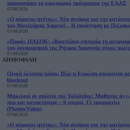
παρουσιάσει το οικονομικό πρόγραμμα της ΕΛΑΣ
07/08/2026
«Ο αόρατος ηγέτης»: Νέα σενάρια για την κατάστ
του Μοτζτάμπα Χαμενεΐ – Η συνάντηση με Πεζεσκ
07/08/2026
«Πυρά» ΠΑΣΟΚ: «Βαφτίζουν επιτυχία τη μεταφο
του λογαριασμού της Ρήτρας Διαφυγής στους πολίτ
07/08/2026
ΔΗΜΟΦΙΛΗ
Ολική έκλειψη ηλίου: Πώς η Ευρώπη απειλείται με
blackout
07/08/2026
Μακελειό σε σχολείο της Ταϊλάνδης: Μαθητής άνοι
πυρ και αυτοκτόνησε – 6 νεκροί, 15 τραυματίες
(Photos/Video)
07/08/2026
«Ο αόρατος ηγέτης»: Νέα σενάρια για την κατάστ