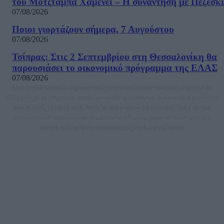
του Μοτζτάμπα Χαμενεΐ – Η συνάντηση με Πεζεσκ
07/08/2026
Ποιοι γιορτάζουν σήμερα, 7 Αυγούστου
07/08/2026
Τσίπρας: Στις 2 Σεπτεμβρίου στη Θεσσαλονίκη θα
παρουσιάσει το οικονομικό πρόγραμμα της ΕΛΑΣ
07/08/2026
Μία ομάδα έμπειρων δημοσιογράφων δημιούργησαν πριν μερικά χρόνια το
dailypost.gr, με στόχο την αντικειμενική ενημέρωση και την ανάλυση πίσω από
τους τίτλους των ειδήσεων. Μαζί με μια μαχητική δημοσιογραφική ομάδα,
αποκαλύπτουν πολιτικά και παραπολιτικά θέματα, γράφουν επωνύμως την
άποψη τους, με γνώμονα τον ενημερωμένο αναγνώστη.
DAILYPOST.GR – ΤΑΥΤΌΤΗΤΑ
Ιδιοκτήτρια εταιρεία: «ΝΟΗΣΙΣ ΙΚΕ»