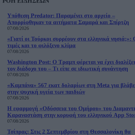
ΡΟΗ ΕΙΔΗΣΕΩΝ
Υπόθεση Predator: Παραμένει στο αρχείο –
Απορρίφθηκαν τα αιτήματα Σαμαρά και Σπίρτζη
07/08/2026
«Γιατί οι Τούρκοι συρρέουν στα ελληνικά νησιά;»: 
τιμές και το φιλόξενο κλίμα
07/08/2026
Washington Post: Ο Τραμπ φέρεται να έχει διαλέξε
τον διάδοχο του – Τι είπε σε ιδιωτική συνάντηση
07/08/2026
«Καμπάνα» 567 εκατ δολαρίων στη Meta για βλάβε
στην ψυχική υγεία των παιδιών
07/08/2026
Η εφαρμογή «Οδύσσεια του Ομήρου» του Διαμαντ
Καραναστάση στην κορυφή του ελληνικού App Sto
07/08/2026
Τσίπρας: Στις 2 Σεπτεμβρίου στη Θεσσαλονίκη θα