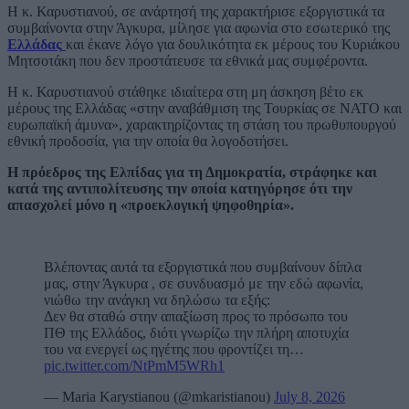
Η κ. Καρυστιανού, σε ανάρτησή της χαρακτήρισε εξοργιστικά τα
συμβαίνοντα στην Άγκυρα, μίλησε για αφωνία στο εσωτερικό της
Ελλάδας
και έκανε λόγο για δουλικότητα εκ μέρους του Κυριάκου
Μητσοτάκη που δεν προστάτευσε τα εθνικά μας συμφέροντα.
Η κ. Καρυστιανού στάθηκε ιδιαίτερα στη μη άσκηση βέτο εκ
μέρους της Ελλάδας «στην αναβάθμιση της Τουρκίας σε ΝΑΤΟ και
ευρωπαϊκή άμυνα», χαρακτηρίζοντας τη στάση του πρωθυπουργού
εθνική προδοσία, για την οποία θα λογοδοτήσει.
Η πρόεδρος της Ελπίδας για τη Δημοκρατία, στράφηκε και
κατά της αντιπολίτευσης την οποία κατηγόρησε ότι την
απασχολεί μόνο η «προεκλογική ψηφοθηρία».
Βλέποντας αυτά τα εξοργιστικά που συμβαίνουν δίπλα
μας, στην Άγκυρα , σε συνδυασμό με την εδώ αφωνία,
νιώθω την ανάγκη να δηλώσω τα εξής:
Δεν θα σταθώ στην απαξίωση προς το πρόσωπο του
ΠΘ της Ελλάδος, διότι γνωρίζω την πλήρη αποτυχία
του να ενεργεί ως ηγέτης που φροντίζει τη…
pic.twitter.com/NtPmM5WRh1
— Maria Karystianou (@mkaristianou)
July 8, 2026