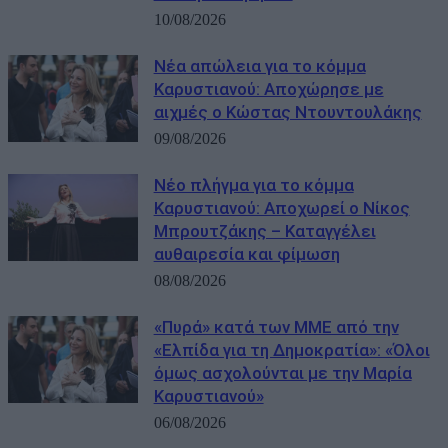
10/08/2026
Νέα απώλεια για το κόμμα
Καρυστιανού: Αποχώρησε με
αιχμές ο Κώστας Ντουντουλάκης
09/08/2026
Νέο πλήγμα για το κόμμα
Καρυστιανού: Αποχωρεί ο Νίκος
Μπρουτζάκης – Καταγγέλει
αυθαιρεσία και φίμωση
08/08/2026
«Πυρά» κατά των ΜΜΕ από την
«Ελπίδα για τη Δημοκρατία»: «Όλοι
όμως ασχολούνται με την Μαρία
Καρυστιανού»
06/08/2026