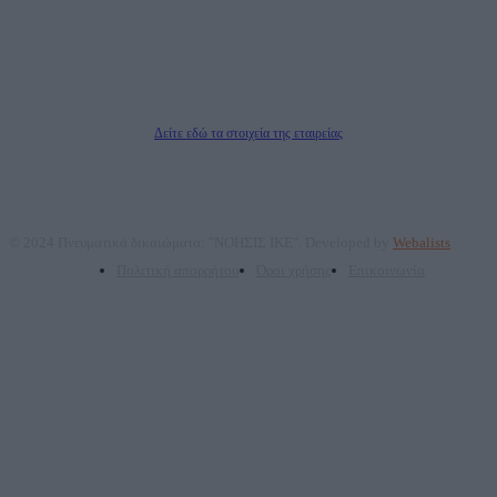
επικοινωνίας: 2108066997
Νόμιμος Εκπρόσωπος: Ζαχαρός Σταμάτης
Μέτοχοι: Ζαχαρός Σταμάτης, Κουβαράς Γεώργιος, ΥΠΗΡΕΣΙΕΣ ΠΡΟΗΓΜΕΝΗΣ
ΤΕΧΝΟΛΟΓΙΑΣ ΠΑΡΑΓΩΓΗΣ ΟΠΤΙΚΟΑΚΟΥΣΤΙΚΩΝ ΜΕΣΩΝ ΜΕΛΕΤΩΝ ΚΑΙ
ΠΑΡΟΧΗΣ ΥΠΗΡΕΣΙΩΝ PLD PLUS ΑΝΩΝ ΕΤΑΙΡΙΑ
Δικαιούχος του ονόματος τομέα (dailypost.gr): ΝΟΗΣΙΣ ΙΚΕ
Διευθυντής/Διαχειριστής: Ζαχαρός Σταμάτης
Διευθυντής Σύνταξης: Ρενάτο Λέκκα
Δείτε εδώ τα στοιχεία της εταιρείας
© 2024 Πνευματικά δικαιώματα: "ΝΟΗΣΙΣ ΙΚΕ". Developed by
Webalists
Πολιτική απορρήτου
Όροι χρήσης
Επικοινωνία