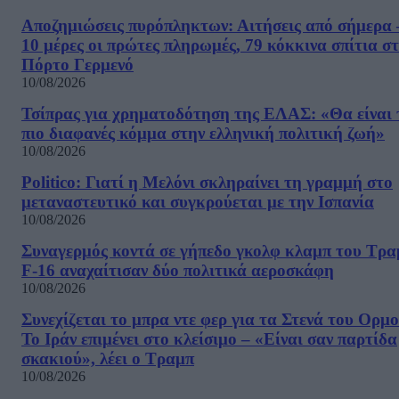
Αποζημιώσεις πυρόπληκτων: Αιτήσεις από σήμερα 
10 μέρες οι πρώτες πληρωμές, 79 κόκκινα σπίτια σ
Πόρτο Γερμενό
10/08/2026
Τσίπρας για χρηματοδότηση της ΕΛΑΣ: «Θα είναι 
πιο διαφανές κόμμα στην ελληνική πολιτική ζωή»
10/08/2026
Politico: Γιατί η Μελόνι σκληραίνει τη γραμμή στο
μεταναστευτικό και συγκρούεται με την Ισπανία
10/08/2026
Συναγερμός κοντά σε γήπεδο γκολφ κλαμπ του Τρα
F-16 αναχαίτισαν δύο πολιτικά αεροσκάφη
10/08/2026
Συνεχίζεται το μπρα ντε φερ για τα Στενά του Ορμο
Το Ιράν επιμένει στο κλείσιμο – «Είναι σαν παρτίδα
σκακιού», λέει ο Τραμπ
10/08/2026