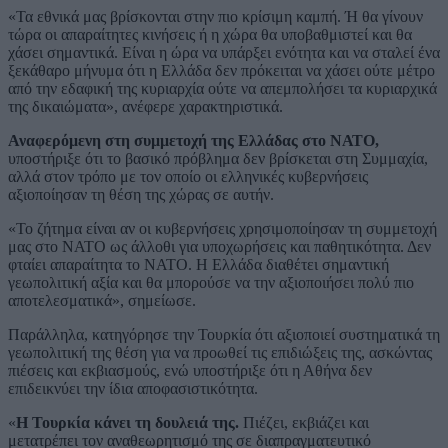
«Τα εθνικά μας βρίσκονται στην πιο κρίσιμη καμπή. Ή θα γίνουν
τώρα οι απαραίτητες κινήσεις ή η χώρα θα υποβαθμιστεί και θα
χάσει σημαντικά. Είναι η ώρα να υπάρξει ενότητα και να σταλεί ένα
ξεκάθαρο μήνυμα ότι η Ελλάδα δεν πρόκειται να χάσει ούτε μέτρο
από την εδαφική της κυριαρχία ούτε να απεμπολήσει τα κυριαρχικά
της δικαιώματα», ανέφερε χαρακτηριστικά.
Αναφερόμενη στη συμμετοχή της Ελλάδας στο ΝΑΤΟ,
υποστήριξε ότι το βασικό πρόβλημα δεν βρίσκεται στη Συμμαχία,
αλλά στον τρόπο με τον οποίο οι ελληνικές κυβερνήσεις
αξιοποίησαν τη θέση της χώρας σε αυτήν.
«Το ζήτημα είναι αν οι κυβερνήσεις χρησιμοποίησαν τη συμμετοχή
μας στο ΝΑΤΟ ως άλλοθι για υποχωρήσεις και παθητικότητα. Δεν
φταίει απαραίτητα το ΝΑΤΟ. Η Ελλάδα διαθέτει σημαντική
γεωπολιτική αξία και θα μπορούσε να την αξιοποιήσει πολύ πιο
αποτελεσματικά», σημείωσε.
Παράλληλα, κατηγόρησε την Τουρκία ότι αξιοποιεί συστηματικά τη
γεωπολιτική της θέση για να προωθεί τις επιδιώξεις της, ασκώντας
πιέσεις και εκβιασμούς, ενώ υποστήριξε ότι η Αθήνα δεν
επιδεικνύει την ίδια αποφασιστικότητα.
«
Η Τουρκία κάνει τη δουλειά της.
Πιέζει, εκβιάζει και
μετατρέπει τον αναθεωρητισμό της σε διαπραγματευτικό