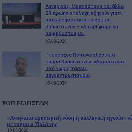
Αυγερινός, Μουτσάτσου και άλλα
20 πρώην στελέχη εξηγούν γιατί
αποχώρησαν από το κόμμα
Καρυστιανού – «Αρνηθήκαμε να
συμβιβαστούμε»
05/08/2026
Πτέραρχος Παπανικολάου για
κόμμα Καρυστιανού: «Διαπίστωσα
από νωρίς τάσεις
συγκεντρωτισμού»
05/08/2026
ΡΟΗ ΕΙΔΗΣΕΩΝ
«Αναγκαία προσωρινή λύση η συλλογική ηγεσία» λέ
με νόημα ο Πολάκης
10/08/2026