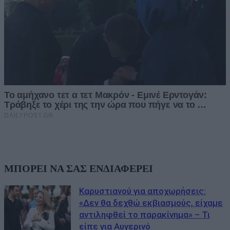
ΜΠΟΡΕΙ ΝΑ ΣΑΣ ΕΝΔΙΑΦΕΡΕΙ
Καρυστιανού για αποχωρήσεις:
«Δεν θα δεχθώ εκβιασμούς, είχαμε
αντιληφθεί το παρακίνημα» – Τι
είπε για Αυγερινό