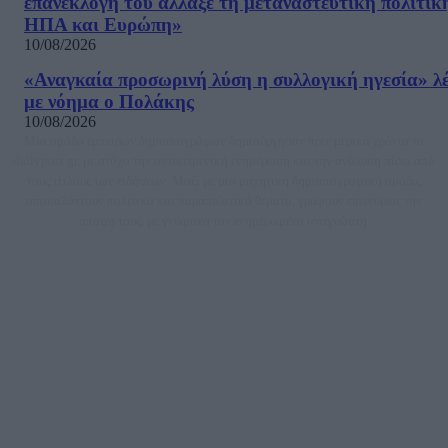
επανεκλογή του άλλαξε τη μεταναστευτική πολιτικ
ΗΠΑ και Ευρώπη»
10/08/2026
«Αναγκαία προσωρινή λύση η συλλογική ηγεσία» λέ
με νόημα ο Πολάκης
10/08/2026
Μία ομάδα έμπειρων δημοσιογράφων δημιούργησαν πριν μερικά χρόνια το
dailypost.gr, με στόχο την αντικειμενική ενημέρωση και την ανάλυση πίσω από
τους τίτλους των ειδήσεων. Μαζί με μια μαχητική δημοσιογραφική ομάδα,
αποκαλύπτουν πολιτικά και παραπολιτικά θέματα, γράφουν επωνύμως την
άποψη τους, με γνώμονα τον ενημερωμένο αναγνώστη.
DAILYPOST.GR – ΤΑΥΤΌΤΗΤΑ
Ιδιοκτήτρια εταιρεία: «ΝΟΗΣΙΣ ΙΚΕ»
Έδρα: Δήμος Αμαρουσίου Αττικής, Αγ. Αθανασίου αρ. 21, Τ.Κ. 15125
ΑΦΜ: 801093076, Δ.Ο.Υ.: ΚΕΦΟΔΕ ΑΤΤΙΚΗΣ, E-mail: press@dailypost.gr, Τηλ.