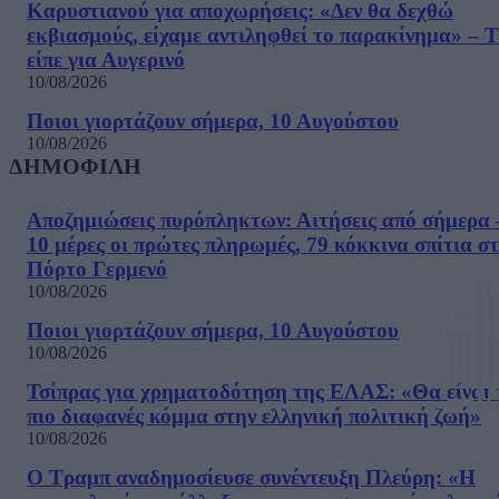
Καρυστιανού για αποχωρήσεις: «Δεν θα δεχθώ
εκβιασμούς, είχαμε αντιληφθεί το παρακίνημα» – Τ
είπε για Αυγερινό
10/08/2026
Ποιοι γιορτάζουν σήμερα, 10 Αυγούστου
10/08/2026
ΔΗΜΟΦΙΛΗ
Αποζημιώσεις πυρόπληκτων: Αιτήσεις από σήμερα 
10 μέρες οι πρώτες πληρωμές, 79 κόκκινα σπίτια σ
Πόρτο Γερμενό
10/08/2026
Ποιοι γιορτάζουν σήμερα, 10 Αυγούστου
10/08/2026
Τσίπρας για χρηματοδότηση της ΕΛΑΣ: «Θα είναι 
πιο διαφανές κόμμα στην ελληνική πολιτική ζωή»
10/08/2026
Ο Τραμπ αναδημοσίευσε συνέντευξη Πλεύρη: «Η