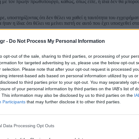
η με τον πρώην πρωθυπουργό, καθώς, όπως είπε, η ίδια δεν θα μπορο
ερε, υποστηρίζοντας ότι δεν θέλει να χαθεί η ταυτότητα του εγχειρήμα
ταν η ίδια: ότι θέλει να μείνει πιστή σε αυτό που έχει υποσχεθεί στ
gr -
Do Not Process My Personal Information
to opt-out of the sale, sharing to third parties, or processing of your per
formation for targeted advertising by us, please use the below opt-out s
r selection. Please note that after your opt-out request is processed y
eing interest-based ads based on personal information utilized by us or
disclosed to third parties prior to your opt-out. You may separately opt-
losure of your personal information by third parties on the IAB’s list of
. This information may also be disclosed by us to third parties on the
IA
Participants
that may further disclose it to other third parties.
l Data Processing Opt Outs