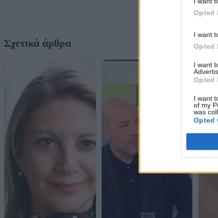
I want t
Opted 
I want t
Σχετικά άρθρα
Opted 
I want 
Advertis
Opted 
I want t
of my P
was col
Opted 