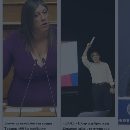
Κωνσταντοπούλου για κόμμα
«ΕΛΑΣ - Ελληνική Αριστερή
Τσίπρα: «Θέλει απύθμενο
Συμπαράταξη», το όνομα του