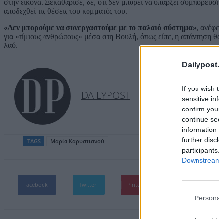
στην εικόνα. Ξεκαθάρισε, δε, ότι δεν μπορεί να υπάρξει συμπόρευσ
αποδεχθεί τις θέσεις του κόμματός του.
«Δεν μπορούμε να συνεργαστούμε με το παλαιό σύστημα»
, ανέφ
για «τίμιους ανθρώπους» μέσα στη Βουλή, όπως είπε, η απάντηση θα ή
λαό.
Dailypost.
If you wish 
DAILYPOST
sensitive in
confirm you
continue se
information 
further disc
TAGS
Μαρία Καρυστιανού
participants
Downstream 
Facebook
Twitter
Pinterest
WhatsApp
Persona