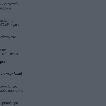
των συγγενών
υπάρχει
ικής της
«Ελπίδα για τη
υσίαση στο
η την
τικό στίγμα.
όμενο
.
.
«Υποχρέωσή
πέλα». Όπως
λιούς όρους του
περισσότερο