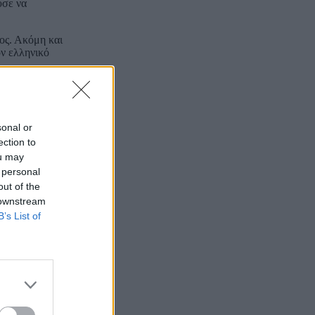
ύσε να
τος. Ακόμη και
ον ελληνικό
sonal or
ection to
ou may
 personal
out of the
 downstream
B’s List of