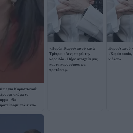
«Πυρά» Καρυστιανού κατά
Καρυστιανού κ
Τρίπρα: «Δεν μπορώ την
«Καμία ουσία,
κοροϊδία - Πήρε στοιχεία μας
κιόλας»
και τα παρουσίασε ως
προτάσεις»
έως για Καρυστιανού:
ξέρουμε ακόμα το
αμμα - Θα
αρατεθούμε πολιτικά»