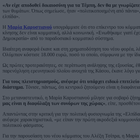
«Αν είχε αποδοθεί δικαιοσύνη για τα Τέμπη, δεν θα με γνωρίζατ
των θυμάτων. Όπως σημείωσε, ήταν «πολιτικοποιημένη από πάντα», 
ελπίδα».
Η
Μαρία Καρυστιανού
υπογράμμισε ότι στο επίκεντρο του κόμματό
κίνησης δεν είναι κομματική, αλλά κοινωνική. «Ενωθήκαμε γιατί έχ
Δημοκρατία» από το παραδοσιακό κομματικό σύστημα.
Ιδιαίτερη αναφορά έκανε και στη χρηματοδότηση του νέου φορέα, λ
Ολύμπιον κόστισε 18.000 ευρώ, ποσό το οποίο, σύμφωνα με την ίδ
Ως πρώτες προτεραιότητες, σε περίπτωση ανάληψης της εξουσίας, έθ
παρενόχληση ερευνητικού πλοίου ανοιχτά της Κάσου, έκανε λόγο για
Για τους πλειστηριασμούς, ανέφερε ότι υπάρχει ειδικό επιτελεί
διάστημα.
Τόνισε, πάντως, ότι κεντρικό ζητούμενο είναι η διαφάνεια,
Στο μεταναστευτικό, η Μαρία Καρυστιανού μίλησε για σοβαρό ζήτ
μας είναι η διαφύλαξη των συνόρων της χώρας»
, είπε, προσθέτον
Απαντώντας στην κριτική για την πολιτική φυσιογνωμία της «Ελπίδα
ανέφερε χαρακτηριστικά, «με είπαν την πρώτη ακροδεξιά κομμουνίστ
πολιτικού φάσματος.
Για την παρουσίαση του νέου κόμματος του Αλέξη Τσίπρα, η Μαρία