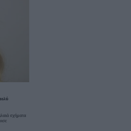
πολύ
παλαιά σχήματα
ρισε