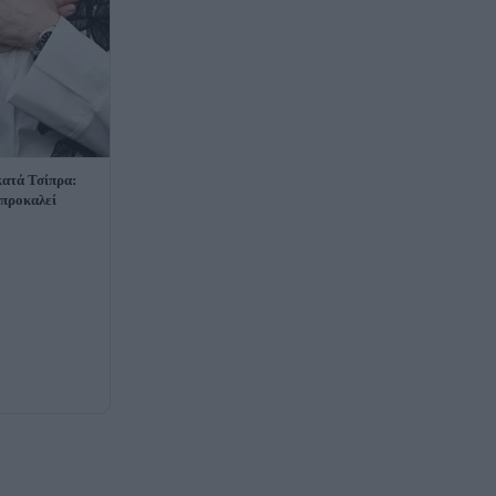
ατά Τσίπρα:
 προκαλεί