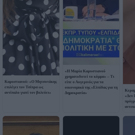
«Η Μαρία Καρυστιανού
χρηματοδοτεί το κόμμα» – Τι
Καρυστιανού: «Ο Μητσοτάκης
είπε ο Αυγερινός για τα
επιλέγει τον Τσίπρα ως
οικονομικά της «Ελπίδας για τη
Κεραμ
αντίπαλο γιατί τον βολεύει»
Δημοκρατία»
«Δεν 
πρόγρ
αντιπ