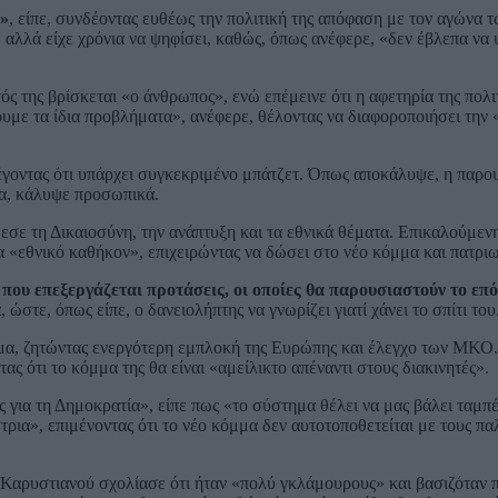
ε»
, είπε, συνδέοντας ευθέως την πολιτική της απόφαση με τον αγώνα 
αλλά είχε χρόνια να ψηφίσει, καθώς, όπως ανέφερε, «δεν έβλεπα να 
ς της βρίσκεται «ο άνθρωπος», ενώ επέμεινε ότι η αφετηρία της πολιτ
ουμε τα ίδια προβλήματα», ανέφερε, θέλοντας να διαφοροποιήσει την 
έγοντας ότι υπάρχει συγκεκριμένο μπάτζετ. Όπως αποκάλυψε, η παρο
ια, κάλυψε προσωπικά.
εσε τη Δικαιοσύνη, την ανάπτυξη και τα εθνικά θέματα. Επικαλούμεν
 «εθνικό καθήκον», επιχειρώντας να δώσει στο νέο κόμμα και πατριω
ο που επεξεργάζεται προτάσεις, οι οποίες θα παρουσιαστούν το επ
 ώστε, όπως είπε, ο δανειολήπτης να γνωρίζει γιατί χάνει το σπίτι του
ημα, ζητώντας ενεργότερη εμπλοκή της Ευρώπης και έλεγχο των ΜΚΟ
τας ότι το κόμμα της θα είναι «αμείλικτο απέναντι στους διακινητές».
ς για τη Δημοκρατία», είπε πως «το σύστημα θέλει να μας βάλει ταμ
ρια», επιμένοντας ότι το νέο κόμμα δεν αυτοτοποθετείται με τους πα
 Καρυστιανού σχολίασε ότι ήταν «πολύ γκλάμουρους» και βασιζόταν 