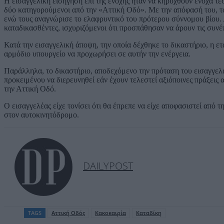
Η εισαγγελική εισήγηση επί της ενοχής ήταν να κηρυχθούν ένοχα τέ
δύο κατηγορούμενοι από την «Αττική Οδό». Με την απόφασή του, το
ενώ τους αναγνώρισε το ελαφρυντικό του πρότερου σύννομου βίου. Α
καταδικασθέντες, ισχυριζόμενοι ότι προσπάθησαν να άρουν τις συν
Κατά την εισαγγελική άποψη, την οποία δέχθηκε το δικαστήριο, η ε
αρμόδιο υπουργείο να προχωρήσει σε αυτήν την ενέργεια.
Παράλληλα, το δικαστήριο, αποδεχόμενο την πρόταση του εισαγγελέ
προκειμένου να διερευνηθεί εάν έχουν τελεστεί αξιόποινες πράξεις α
την Αττική Οδό.
Ο εισαγγελέας είχε τονίσει ότι θα έπρεπε να είχε αποφασιστεί απ
στον αυτοκινητόδρομο.
DAILYPOST
TAGS
Αττική Οδός
Κακοκαιρία
Καταδίκη