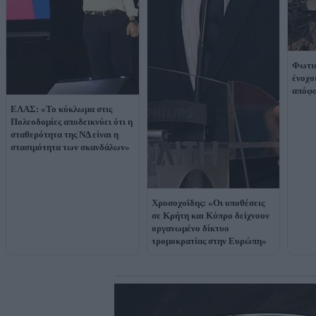
Φωτιά
ένοχο
απόφα
ΕΛΑΣ: «Το κύκλωμα στις
Πολεοδομίες αποδεικνύει ότι η
σταθερότητα της ΝΔ είναι η
στασιμότητα των σκανδάλων»
Χρυσοχοΐδης: «Οι υποθέσεις
σε Κρήτη και Κύπρο δείχνουν
οργανωμένο δίκτυο
τρομοκρατίας στην Ευρώπη»