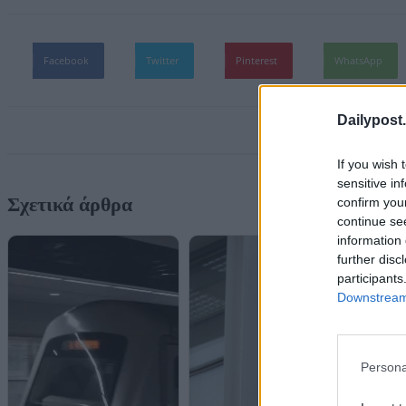
Facebook
Twitter
Pinterest
WhatsApp
Dailypost.
If you wish 
sensitive in
Σχετικά άρθρα
confirm you
continue se
information 
further disc
participants
Downstream 
Persona