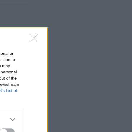
sonal or
ection to
ou may
 personal
out of the
 downstream
B’s List of