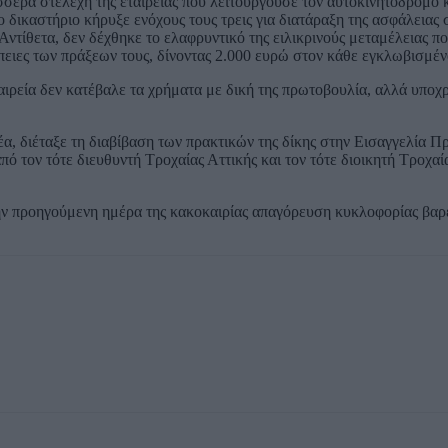
σσερα στελέχη της εταιρείας που λειτουργούσε τον αυτοκινητόδρομο κ
 δικαστήριο κήρυξε ενόχους τους τρεις για διατάραξη της ασφάλειας
ντίθετα, δεν δέχθηκε το ελαφρυντικό της ειλικρινούς μεταμέλειας πο
έπειες των πράξεων τους, δίνοντας 2.000 ευρώ στον κάθε εγκλωβισμέν
ταιρεία δεν κατέβαλε τα χρήματα με δική της πρωτοβουλία, αλλά υπο
α, διέταξε τη διαβίβαση των πρακτικών της δίκης στην Εισαγγελία Π
πό τον τότε διευθυντή Τροχαίας Αττικής και τον τότε διοικητή Τροχαί
ό την προηγούμενη ημέρα της κακοκαιρίας απαγόρευση κυκλοφορίας β