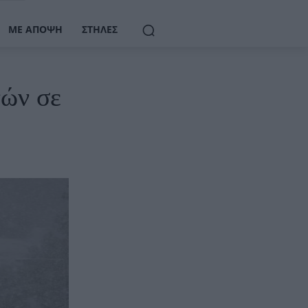
ΜΕ ΆΠΟΨΗ
ΣΤΉΛΕΣ
νών σε