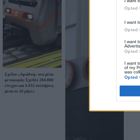
I want t
Opted 
I want t
Opted 
I want 
Advertis
Opted 
I want t
of my P
was col
Σχέδιο «Αριάδνη» στα μέσα
Καταδ
Opted 
μεταφοράς: Σχεδόν 284.000
ΟΠΕΚ
έλεγχοι και 4.432 συλλήψεις
Ρέππα
μέσα σε 16 μήνες
υπεξα