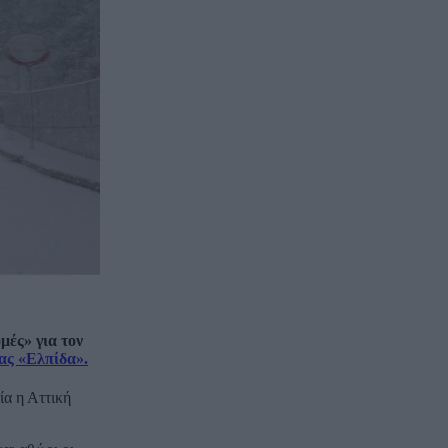
μές» για τον
ας «Ελπίδα».
ία η Αττική