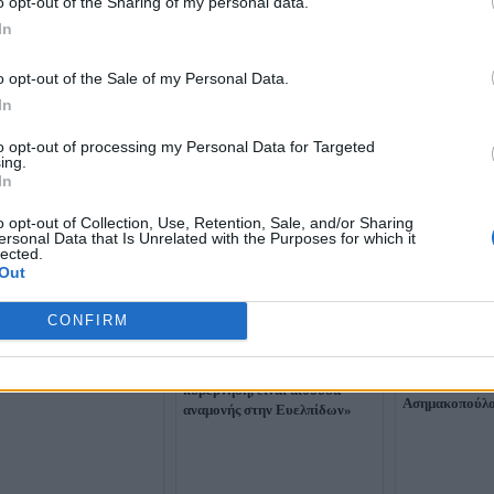
o opt-out of the Sharing of my personal data.
In
o opt-out of the Sale of my Personal Data.
In
to opt-out of processing my Personal Data for Targeted
ing.
In
o opt-out of Collection, Use, Retention, Sale, and/or Sharing
ersonal Data that Is Unrelated with the Purposes for which it
lected.
ίκη για το σκάνδαλο του
Out
ΕΠΕ: Ένοχοι Μελάς και
 – Κακούργημα η
CONFIRM
γωγή εγγράφων
ΕΛΑΣ κατά ΝΔ για
Διαρροή emai
Ασημακοπούλου και
Ποινή 20 μηνώ
Αβραμόπουλο: «Αυτή δεν είναι
στην Αννα Μισ
κυβέρνηση, είναι αίθουσα
Ασημακοπούλ
αναμονής στην Ευελπίδων»