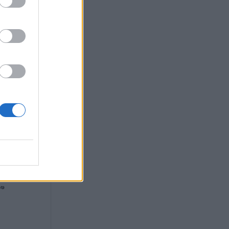
l αποδήμων:
ν με αναστολή
έλ
ου