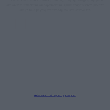
αποκαλύπτουν πολιτικά και παραπολιτικά θέματα, γράφουν επωνύμως την
άποψη τους, με γνώμονα τον ενημερωμένο αναγνώστη.
DAILYPOST.GR – ΤΑΥΤΌΤΗΤΑ
Ιδιοκτήτρια εταιρεία: «ΝΟΗΣΙΣ ΙΚΕ»
Έδρα: Δήμος Αμαρουσίου Αττικής, Αγ. Αθανασίου αρ. 21, Τ.Κ. 15125
ΑΦΜ: 801093076, Δ.Ο.Υ.: ΚΕΦΟΔΕ ΑΤΤΙΚΗΣ, E-mail: press@dailypost.gr, Τηλ.
επικοινωνίας: 2108066997
Νόμιμος Εκπρόσωπος: Ζαχαρός Σταμάτης
Μέτοχοι: Ζαχαρός Σταμάτης, Κουβαράς Γεώργιος, ΥΠΗΡΕΣΙΕΣ ΠΡΟΗΓΜΕΝΗΣ
ΤΕΧΝΟΛΟΓΙΑΣ ΠΑΡΑΓΩΓΗΣ ΟΠΤΙΚΟΑΚΟΥΣΤΙΚΩΝ ΜΕΣΩΝ ΜΕΛΕΤΩΝ ΚΑΙ
ΠΑΡΟΧΗΣ ΥΠΗΡΕΣΙΩΝ PLD PLUS ΑΝΩΝ ΕΤΑΙΡΙΑ
Δικαιούχος του ονόματος τομέα (dailypost.gr): ΝΟΗΣΙΣ ΙΚΕ
Διευθυντής/Διαχειριστής: Ζαχαρός Σταμάτης
Διευθυντής Σύνταξης: Ρενάτο Λέκκα
Δείτε εδώ τα στοιχεία της εταιρείας