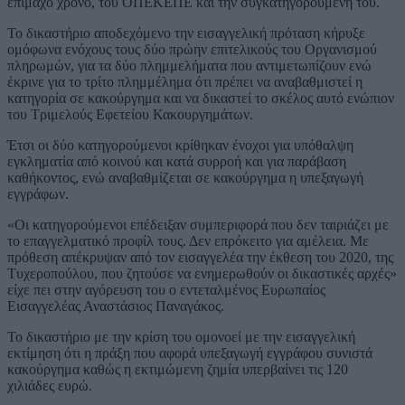
επίμαχο χρόνο, του ΟΠΕΚΕΠΕ και την συγκατηγορούμενη του.
Το δικαστήριο αποδεχόμενο την εισαγγελική πρόταση κήρυξε
ομόφωνα ενόχους τους δύο πρώην επιτελικούς του Οργανισμού
πληρωμών, για τα δύο πλημμελήματα που αντιμετωπίζουν ενώ
έκρινε για το τρίτο πλημμέλημα ότι πρέπει να αναβαθμιστεί η
κατηγορία σε κακούργημα και να δικαστεί το σκέλος αυτό ενώπιον
του Τριμελούς Εφετείου Κακουργημάτων.
Έτσι οι δύο κατηγορούμενοι κρίθηκαν ένοχοι για υπόθαλψη
εγκληματία από κοινού και κατά συρροή και για παράβαση
καθήκοντος, ενώ αναβαθμίζεται σε κακούργημα η υπεξαγωγή
εγγράφων.
«Οι κατηγορούμενοι επέδειξαν συμπεριφορά που δεν ταιριάζει με
το επαγγελματικό προφίλ τους. Δεν επρόκειτο για αμέλεια. Με
πρόθεση απέκρυψαν από τον εισαγγελέα την έκθεση του 2020, της
Τυχεροπούλου, που ζητούσε να ενημερωθούν οι δικαστικές αρχές»
είχε πει στην αγόρευση του ο εντεταλμένος Ευρωπαίος
Εισαγγελέας Αναστάσιος Παναγάκος.
Το δικαστήριο με την κρίση του ομονοεί με την εισαγγελική
εκτίμηση ότι η πράξη που αφορά υπεξαγωγή εγγράφου συνιστά
κακούργημα καθώς η εκτιμώμενη ζημία υπερβαίνει τις 120
χιλιάδες ευρώ.