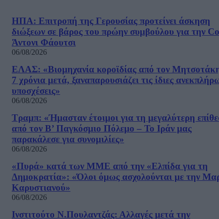
ΗΠΑ: Επιτροπή της Γερουσίας προτείνει άσκηση
διώξεων σε βάρος του πρώην συμβούλου για την Co
Άντονι Φάουτσι
06/08/2026
ΕΛΑΣ: «Βιομηχανία κοροϊδίας από τον Μητσοτάκ
7 χρόνια μετά, ξαναπαρουσιάζει τις ίδιες ανεκπλήρ
υποσχέσεις»
06/08/2026
Τραμπ: «Ήμασταν έτοιμοι για τη μεγαλύτερη επίθ
από τον Β’ Παγκόσμιο Πόλεμο – Το Ιράν μας
παρακάλεσε για συνομιλίες»
06/08/2026
«Πυρά» κατά των ΜΜΕ από την «Ελπίδα για τη
Δημοκρατία»: «Όλοι όμως ασχολούνται με την Μα
Καρυστιανού»
06/08/2026
Ινστιτούτο Ν.Πουλαντζάς: Αλλαγές μετά την