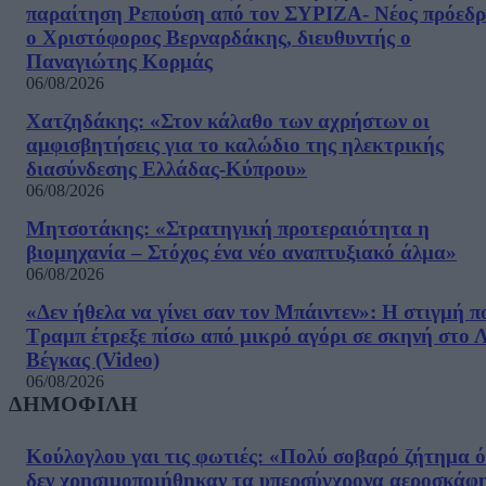
παραίτηση Ρεπούση από τον ΣΥΡΙΖΑ- Νέος πρόεδρ
ο Χριστόφορος Βερναρδάκης, διευθυντής ο
Παναγιώτης Κορμάς
06/08/2026
Χατζηδάκης: «Στον κάλαθο των αχρήστων οι
αμφισβητήσεις για το καλώδιο της ηλεκτρικής
διασύνδεσης Ελλάδας-Κύπρου»
06/08/2026
Μητσοτάκης: «Στρατηγική προτεραιότητα η
βιομηχανία – Στόχος ένα νέο αναπτυξιακό άλμα»
06/08/2026
«Δεν ήθελα να γίνει σαν τον Μπάιντεν»: Η στιγμή π
Τραμπ έτρεξε πίσω από μικρό αγόρι σε σκηνή στο 
Βέγκας (Video)
06/08/2026
ΔΗΜΟΦΙΛΗ
Κούλογλου γαι τις φωτιές: «Πολύ σοβαρό ζήτημα ό
δεν χρησιμοποιήθηκαν τα υπερσύγχρονα αεροσκάφ