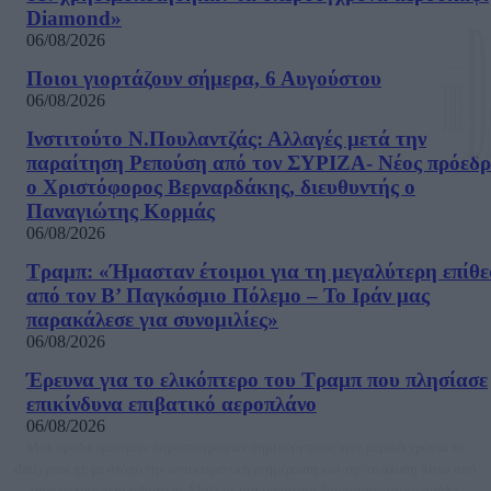
Diamond»
06/08/2026
Ποιοι γιορτάζουν σήμερα, 6 Αυγούστου
06/08/2026
Ινστιτούτο Ν.Πουλαντζάς: Αλλαγές μετά την
παραίτηση Ρεπούση από τον ΣΥΡΙΖΑ- Νέος πρόεδρ
ο Χριστόφορος Βερναρδάκης, διευθυντής ο
Παναγιώτης Κορμάς
06/08/2026
Τραμπ: «Ήμασταν έτοιμοι για τη μεγαλύτερη επίθ
από τον Β’ Παγκόσμιο Πόλεμο – Το Ιράν μας
παρακάλεσε για συνομιλίες»
06/08/2026
Έρευνα για το ελικόπτερο του Τραμπ που πλησίασε
επικίνδυνα επιβατικό αεροπλάνο
06/08/2026
Μία ομάδα έμπειρων δημοσιογράφων δημιούργησαν πριν μερικά χρόνια το
dailypost.gr, με στόχο την αντικειμενική ενημέρωση και την ανάλυση πίσω από
τους τίτλους των ειδήσεων. Μαζί με μια μαχητική δημοσιογραφική ομάδα,