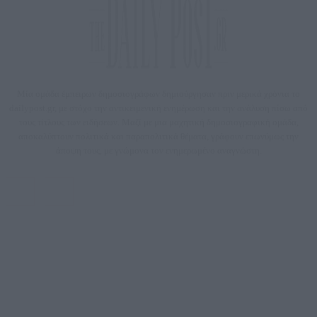
Μία ομάδα έμπειρων δημοσιογράφων δημιούργησαν πριν μερικά χρόνια το
dailypost.gr, με στόχο την αντικειμενική ενημέρωση και την ανάλυση πίσω από
τους τίτλους των ειδήσεων. Μαζί με μια μαχητική δημοσιογραφική ομάδα,
αποκαλύπτουν πολιτικά και παραπολιτικά θέματα, γράφουν επωνύμως την
άποψη τους, με γνώμονα τον ενημερωμένο αναγνώστη.
DAILYPOST.GR – ΤΑΥΤΌΤΗΤΑ
Ιδιοκτήτρια εταιρεία: «ΝΟΗΣΙΣ ΙΚΕ»
Έδρα: Δήμος Αμαρουσίου Αττικής, Αγ. Αθανασίου αρ. 21, Τ.Κ. 15125
ΑΦΜ: 801093076, Δ.Ο.Υ.: ΚΕΦΟΔΕ ΑΤΤΙΚΗΣ, E-mail: press@dailypost.gr, Τηλ.
επικοινωνίας: 2108066997