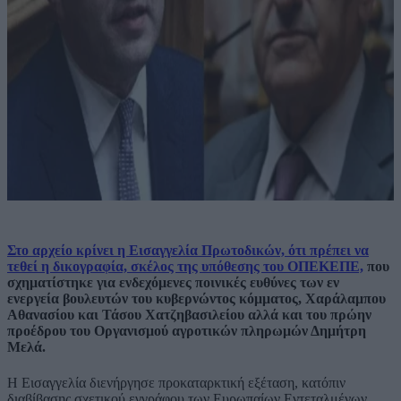
Στο αρχείο κρίνει η Εισαγγελία Πρωτοδικών, ότι πρέπει να
τεθεί η δικογραφία, σκέλος της υπόθεσης του ΟΠΕΚΕΠΕ,
που
σχηματίστηκε για ενδεχόμενες ποινικές ευθύνες των εν
ενεργεία βουλευτών του κυβερνώντος κόμματος, Χαράλαμπου
Αθανασίου και Τάσου Χατζηβασιλείου αλλά και του πρώην
προέδρου του Οργανισμού αγροτικών πληρωμών Δημήτρη
Μελά.
Η Εισαγγελία διενήργησε προκαταρκτική εξέταση, κατόπιν
διαβίβασης σχετικού εγγράφου των Ευρωπαίων Εντεταλμένων