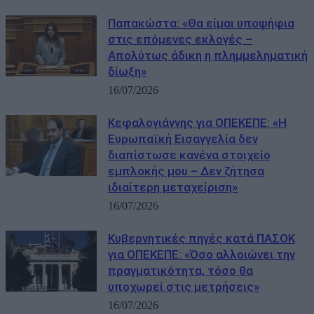
Παπακώστα: «Θα είμαι υποψήφια
στις επόμενες εκλογές –
Απολύτως άδικη η πλημμεληματική
δίωξη»
16/07/2026
Κεφαλογιάννης για ΟΠΕΚΕΠΕ: «Η
Ευρωπαϊκή Εισαγγελία δεν
διαπίστωσε κανένα στοιχείο
εμπλοκής μου – Δεν ζήτησα
ιδιαίτερη μεταχείριση»
16/07/2026
Κυβερνητικές πηγές κατά ΠΑΣΟΚ
για ΟΠΕΚΕΠΕ: «Όσο αλλοιώνει την
πραγματικότητα, τόσο θα
υποχωρεί στις μετρήσεις»
16/07/2026