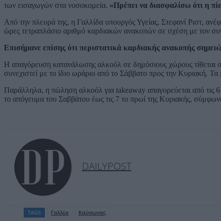
των εισαγωγών στα νοσοκομεία.
«Πρέπει να διασφαλίσω ότι η πί
Από την πλευρά της, η Γαλλίδα υπουργός Υγείας, Στεφανί Ριστ, αν
ώρες τετραπλάσιο αριθμό καρδιακών ανακοπών σε σχέση με τον συ
Επισήμανε επίσης ότι περιστατικά καρδιακής ανακοπής σημειώ
Η απαγόρευση κατανάλωσης αλκοόλ σε δημόσιους χώρους τίθεται σε 
συνεχιστεί με το ίδιο ωράριο από το Σάββατο προς την Κυριακή. Τα 
Παράλληλα, η πώληση αλκοόλ για takeaway απαγορεύεται από τις 6 
το απόγευμα του Σαββάτου έως τις 7 το πρωί της Κυριακής, σύμφων
DAILYPOST
TAGS
Γαλλία
Καύσωνας