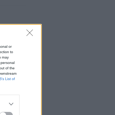
sonal or
ection to
ou may
 personal
out of the
 downstream
B’s List of