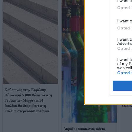
I want t
Opted 
I want t
Opted 
I want 
Advertis
Opted 
I want t
of my P
was col
Opted 
Καύσωνας στην Ευρώπη:
Καύσω
Πάνω από 5.000 θάνατοι στη
Πάνω 
Γερμανία - Μέχρι τις 14
θάνατ
Ιουλίου θα διαρκέσει στη
Ολλαν
Γαλλία, στερεύουν ποτάμια
Ακραίος καύσωνας, άδεια