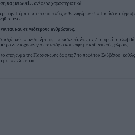
εση θα μειωθεί»
, ανέφερε χαρακτηριστικά.
έφερε την Πέμπτη ότι οι υπηρεσίες ασθενοφόρων στο Παρίσι κατέγραψ
νηθισμένο.
νονται και σε νεότερους ανθρώπους.
ισχύ από το μεσημέρι της Παρασκευής έως τις 7 το πρωί του Σαββάτ
μέτρα δεν ισχύουν για εστιατόρια και καφέ με καθιστικούς χώρους.
το απόγευμα της Παρασκευής έως τις 7 το πρωί του Σαββάτου, καθώς 
α με τον Guardian.