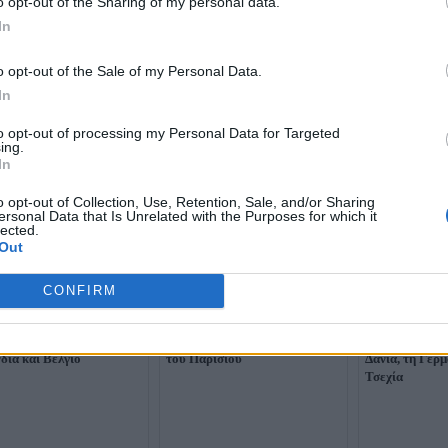
o opt-out of the Sharing of my personal data.
In
o opt-out of the Sale of my Personal Data.
In
to opt-out of processing my Personal Data for Targeted
ing.
In
o opt-out of Collection, Use, Retention, Sale, and/or Sharing
ersonal Data that Is Unrelated with the Purposes for which it
lected.
Out
CONFIRM
νας στην Ευρώπη:
Δραματικές εικόνες στη Γαλλία
Καύσωνας: Αυ
από 3.700 επιπλέον
λόγω καύσωνα: Δεν χωρούν
40% οι θάνατοι
οι τον Ιούνιο σε Γαλλία,
άλλες σοροί στα νεκροτομεία
Γαλλία - Ιστορ
δία και Βέλγιο
του Παρισιού
Δανία, τη Γερμ
Τσεχία