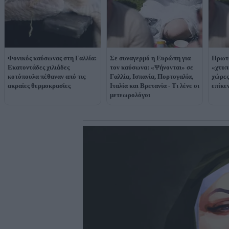
Φονικός καύσωνας στη Γαλλία:
Σε συναγερμό η Ευρώπη για
Πρωτ
Εκατοντάδες χιλιάδες
τον καύσωνα: «Ψήνονται» σε
«χτυπ
κοτόπουλα πέθαναν από τις
Γαλλία, Ισπανία, Πορτογαλία,
χώρες
ακραίες θερμοκρασίες
Ιταλία και Βρετανία - Τι λένε οι
επίκε
μετεωρολόγοι