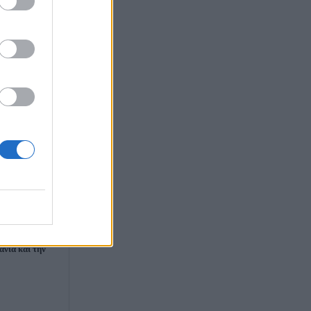
ξήθηκαν κατά
 στο σπίτι στη
ικά ρεκόρ στη
ανία και την