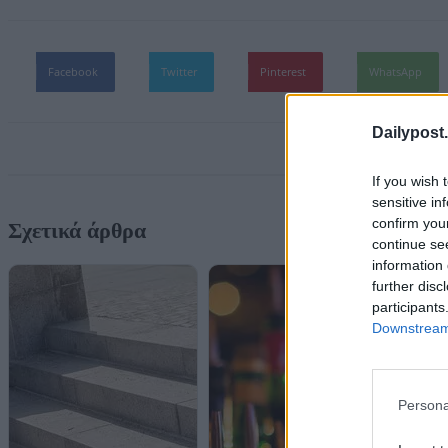
Facebook
Twitter
Pinterest
WhatsApp
Dailypost.
If you wish 
sensitive in
confirm you
Σχετικά άρθρα
continue se
information 
further disc
participants
Downstream 
Persona