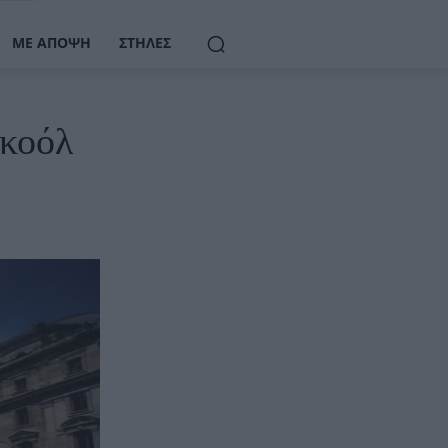
ΜΕ ΆΠΟΨΗ
ΣΤΉΛΕΣ
λκοόλ