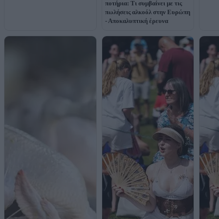
ποτήρια: Τι συμβαίνει με τις
πωλήσεις αλκοόλ στην Ευρώπη
- Αποκαλυπτική έρευνα