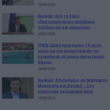
29/06/2026
Κικίλιας από τη Σύρο:
«Προτεραιότητα η ασφάλεια
ταξιδιωτών και νησιωτών»
26/06/2026
ΥΠΕΝ: Δέκα έργα ύψους 15 εκατ.
ευρώ για την αντιμετώπιση της
λειψυδρίας σε εννέα νησιωτικούς
δήμους
24/06/2026
Κικίλιας: Επισκέψεις σε Ναύπακτο,
Μεσολόγγι και Αστακό – Στο
επίκεντρο τα λιμενικά έργα
18/06/2026