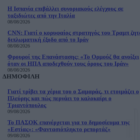
Η Ισπανία επιβάλλει συνοριακούς ελέγχους σε
ταξιδιώτες από την Ιταλία
08/08/2026
CNN: Γιατί ο κορυφαίος στρατηγός του Τραμπ ζητ
διπλωματική έξοδο από το Ιράν
08/08/2026
Φρουροί της Επανάστασης: «Το Ορμούζ θα ανοίξει
όταν οι ΗΠΑ αποδεχθούν τους όρους του Ιράν»
08/08/2026
ΔΗΜΟΦΙΛΗ
Γιατί τρίβει τα χέρια του ο Σαμαράς, τι ετοιμάζει ο
Πλεύρης και πώς περνάει το καλοκαίρι ο
Τριαντόπουλος
09/08/2026
Το ΠΑΣΟΚ επανέρχεται για το δημοσίευμα της
«Εστίας»: «Φαντασιόπληκτο ρεπορτάζ»
09/08/2026