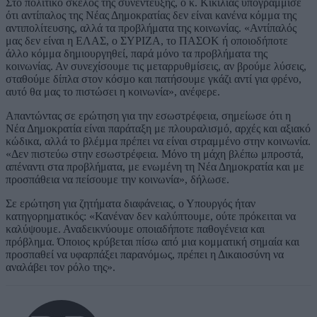
Στο πολιτικό σκέλος της συνέντευξης, ο κ. Κικίλιας υπογράμμισε
ότι αντίπαλος της Νέας Δημοκρατίας δεν είναι κανένα κόμμα της
αντιπολίτευσης, αλλά τα προβλήματα της κοινωνίας. «Αντίπαλός
μας δεν είναι η ΕΛΑΣ, ο ΣΥΡΙΖΑ, το ΠΑΣΟΚ ή οποιοδήποτε
άλλο κόμμα δημιουργηθεί, παρά μόνο τα προβλήματα της
κοινωνίας. Αν συνεχίσουμε τις μεταρρυθμίσεις, αν βρούμε λύσεις,
σταθούμε δίπλα στον κόσμο και πατήσουμε γκάζι αντί για φρένο,
αυτό θα μας το πιστώσει η κοινωνία», ανέφερε.
Απαντώντας σε ερώτηση για την εσωστρέφεια, σημείωσε ότι η
Νέα Δημοκρατία είναι παράταξη με πλουραλισμό, αρχές και αξιακό
κώδικα, αλλά το βλέμμα πρέπει να είναι στραμμένο στην κοινωνία.
«Δεν πιστεύω στην εσωστρέφεια. Μόνο τη μάχη βλέπω μπροστά,
απέναντι στα προβλήματα, με ενωμένη τη Νέα Δημοκρατία και με
προσπάθεια να πείσουμε την κοινωνία», δήλωσε.
Σε ερώτηση για ζητήματα διαφάνειας, ο Υπουργός ήταν
κατηγορηματικός: «Κανέναν δεν καλύπτουμε, ούτε πρόκειται να
καλύψουμε. Αναδεικνύουμε οποιαδήποτε παθογένεια και
πρόβλημα. Όποιος κρύβεται πίσω από μια κομματική σημαία και
προσπαθεί να υφαρπάξει παρανόμως, πρέπει η Δικαιοσύνη να
αναλάβει τον ρόλο της».