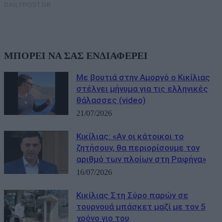
ΜΠΟΡΕΙ ΝΑ ΣΑΣ ΕΝΔΙΑΦΕΡΕΙ
Με βουτιά στην Αμοργό ο Κικίλιας
στέλνει μήνυμα για τις ελληνικές
θάλασσες (video)
21/07/2026
Κικίλιας: «Αν οι κάτοικοι το
ζητήσουν, θα περιορίσουμε τον
αριθμό των πλοίων στη Ραφήνα»
16/07/2026
Κικίλιας Στη Σύρο παρών σε
τουρνουά μπάσκετ μαζί με τον 5
χρόνο γιο του