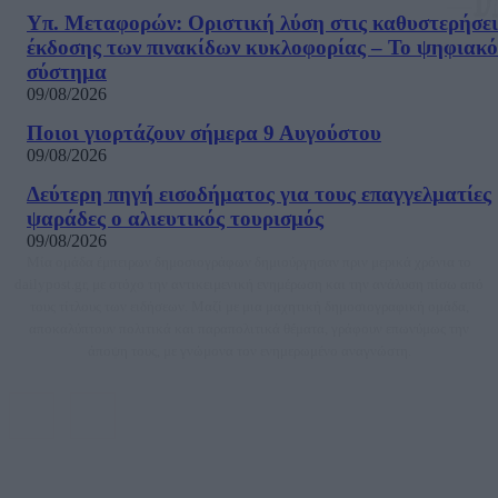
Υπ. Μεταφορών: Οριστική λύση στις καθυστερήσει
έκδοσης των πινακίδων κυκλοφορίας – Το ψηφιακό
σύστημα
09/08/2026
Ποιοι γιορτάζουν σήμερα 9 Αυγούστου
09/08/2026
Δεύτερη πηγή εισοδήματος για τους επαγγελματίες
ψαράδες ο αλιευτικός τουρισμός
09/08/2026
Μία ομάδα έμπειρων δημοσιογράφων δημιούργησαν πριν μερικά χρόνια το
dailypost.gr, με στόχο την αντικειμενική ενημέρωση και την ανάλυση πίσω από
τους τίτλους των ειδήσεων. Μαζί με μια μαχητική δημοσιογραφική ομάδα,
αποκαλύπτουν πολιτικά και παραπολιτικά θέματα, γράφουν επωνύμως την
άποψη τους, με γνώμονα τον ενημερωμένο αναγνώστη.
DAILYPOST.GR – ΤΑΥΤΌΤΗΤΑ