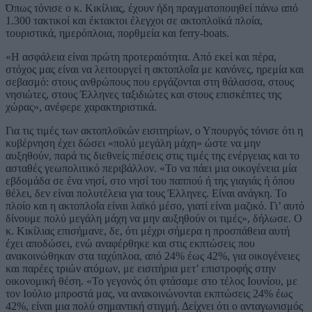
Όπως τόνισε ο κ. Κικίλιας, έχουν ήδη πραγματοποιηθεί πάνω από
1.300 τακτικοί και έκτακτοι έλεγχοι σε ακτοπλοϊκά πλοία,
τουριστικά, ημερόπλοια, πορθμεία και ferry-boats.
«Η ασφάλεια είναι πρώτη προτεραιότητα. Από εκεί και πέρα,
στόχος μας είναι να λειτουργεί η ακτοπλοΐα με κανόνες, ηρεμία και
σεβασμό: στους ανθρώπους που εργάζονται στη θάλασσα, στους
νησιώτες, στους Έλληνες ταξιδιώτες και στους επισκέπτες της
χώρας», ανέφερε χαρακτηριστικά.
Για τις τιμές των ακτοπλοϊκών εισιτηρίων, ο Υπουργός τόνισε ότι η
κυβέρνηση έχει δώσει «πολύ μεγάλη μάχη» ώστε να μην
αυξηθούν, παρά τις διεθνείς πιέσεις στις τιμές της ενέργειας και το
ασταθές γεωπολιτικό περιβάλλον. «Το να πάει μια οικογένεια μία
εβδομάδα σε ένα νησί, στο νησί του παππού ή της γιαγιάς ή όπου
θέλει, δεν είναι πολυτέλεια για τους Έλληνες. Είναι ανάγκη. Το
πλοίο και η ακτοπλοΐα είναι λαϊκό μέσο, γιατί είναι μαζικό. Γι’ αυτό
δίνουμε πολύ μεγάλη μάχη να μην αυξηθούν οι τιμές», δήλωσε. Ο
κ. Κικίλιας επισήμανε, δε, ότι μέχρι σήμερα η προσπάθεια αυτή
έχει αποδώσει, ενώ αναφέρθηκε και στις εκπτώσεις που
ανακοινώθηκαν στα ταχύπλοα, από 24% έως 42%, για οικογένειες
και παρέες τριών ατόμων, με εισιτήρια μετ’ επιστροφής στην
οικονομική θέση. «Το γεγονός ότι φτάσαμε στο τέλος Ιουνίου, με
τον Ιούλιο μπροστά μας, να ανακοινώνονται εκπτώσεις 24% έως
42%, είναι μια πολύ σημαντική στιγμή. Δείχνει ότι ο ανταγωνισμός