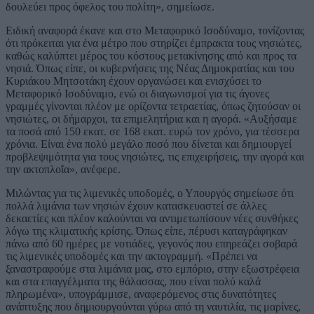
δουλεύει προς όφελος του πολίτη», σημείωσε.
Ειδική αναφορά έκανε και στο Μεταφορικό Ισοδύναμο, τονίζοντας
ότι πρόκειται για ένα μέτρο που στηρίζει έμπρακτα τους νησιώτες,
καθώς καλύπτει μέρος του κόστους μετακίνησης από και προς τα
νησιά. Όπως είπε, οι κυβερνήσεις της Νέας Δημοκρατίας και του
Κυριάκου Μητσοτάκη έχουν οργανώσει και ενισχύσει το
Μεταφορικό Ισοδύναμο, ενώ οι διαγωνισμοί για τις άγονες
γραμμές γίνονται πλέον με ορίζοντα τετραετίας, όπως ζητούσαν οι
νησιώτες, οι δήμαρχοι, τα επιμελητήρια και η αγορά. «Αυξήσαμε
τα ποσά από 150 εκατ. σε 168 εκατ. ευρώ τον χρόνο, για τέσσερα
χρόνια. Είναι ένα πολύ μεγάλο ποσό που δίνεται και δημιουργεί
προβλεψιμότητα για τους νησιώτες, τις επιχειρήσεις, την αγορά και
την ακτοπλοΐα», ανέφερε.
Μιλώντας για τις λιμενικές υποδομές, ο Υπουργός σημείωσε ότι
πολλά λιμάνια των νησιών έχουν κατασκευαστεί σε άλλες
δεκαετίες και πλέον καλούνται να αντιμετωπίσουν νέες συνθήκες
λόγω της κλιματικής κρίσης. Όπως είπε, πέρυσι καταγράφηκαν
πάνω από 60 ημέρες με νοτιάδες, γεγονός που επηρεάζει σοβαρά
τις λιμενικές υποδομές και την ακτογραμμή. «Πρέπει να
ξαναστραφούμε στα λιμάνια μας, στο εμπόριο, στην εξωστρέφεια
και στα επαγγέλματα της θάλασσας, που είναι πολύ καλά
πληρωμένα», υπογράμμισε, αναφερόμενος στις δυνατότητες
ανάπτυξης που δημιουργούνται γύρω από τη ναυτιλία, τις μαρίνες,