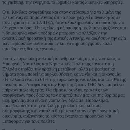
το yachting, την ενέργεια, τα logistics και τις λιμενικές υπηρεσίες.
Ο κ. Κικίλιας αναφέρθηκε και στον σχεδιασμό για το λιμάνι της
Ελευσίνας, επισημαίνοντας ότι θα προκηρυχθεί διαγωνισμός σε
συνεργασία με το ΤΑΙΠΕΔ, όταν ολοκληρωθούν οι απαιτούμενοι
έλεγχοι και όροι. Όπως είπε, η αξιοποίηση της λιμενικής ζώνης και
η δημιουργία νέων υποδομών μπορούν να αλλάξουν την
αναπτυξιακή προοπτική της Δυτικής Αττικής, να αυξήσουν την αξία
των περιουσιών των κατοίκων και να δημιουργήσουν καλά
αμειβόμενες θέσεις εργασίας.
Για την ευρωπαϊκή πολιτική απανθρακοποίησης της ναυτιλίας, ο
Υπουργός Ναυτιλίας και Νησιωτικής Πολιτικής τόνισε ότι η
Ελλάδα στηρίζει την πράσινη μετάβαση, αλλά με ρεαλιστικά
βήματα που μπορεί να ακολουθήσει η κοινωνία και η οικονομία.
«Η Ελλάδα είναι το 61% της ευρωπαϊκής ναυτιλίας και το 20% της
παγκόσμιας. Αποφάσεις στην Ευρώπη ή στον ΙΜΟ δεν μπορεί να
παίρνονται χωρίς εμάς. Θα είμαστε συνδιαμορφωτές των
αποφάσεων, προς όφελος των συμπολιτών μας και της βαριάς μας
βιομηχανίας, που είναι η ναυτιλία», δήλωσε. Παράλληλα,
προειδοποίησε ότι η επιβολή μη ρεαλιστικού κόστους
συμμόρφωσης στη ναυτιλία θα μετακυλιόταν στην πραγματική
οικονομία, αυξάνοντας το κόστος ενέργειας, προϊόντων και
μεταφορών για τους πολίτες.