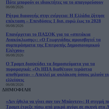
Πότε μπορούν οι ιδιοκτήτες να το απαγορεύσουν
06/08/2026
Ρήτρα διαφυγής στην ενέργεια: Η Ελλάδα ζήτησε
επέκταση – Επενδύσεις 1 δισ. ευρώ έως το 2028
06/08/2026
Επανέρχεται το ΠΑΣΟΚ για τα «σπιτάκια
Ανακύκλωσης»: «Ο Γεωργιάδης αμφισβητεί τα
συμπεράσματα της Επιτροπής Δημοσιονομικού
Ελέγχου»
06/08/2026
Ο Τραμπ διαψεύδει τα δημοσιεύματα για τα
πυρομαχικά: «Οι ΗΠΑ διαθέτουν τεράστια
αποθέματα» – Απειλεί με φυλάκιση όσους μιλούν γ
ελλείψεις
06/08/2026
ΔΗΜΟΦΙΛΗ
«Δεν ήθελα να γίνει σαν τον Μπάιντεν»: Η στιγμή π
Τραμπ έτρεξε πίσω από μικρό αγόρι σε σκηνή στο 