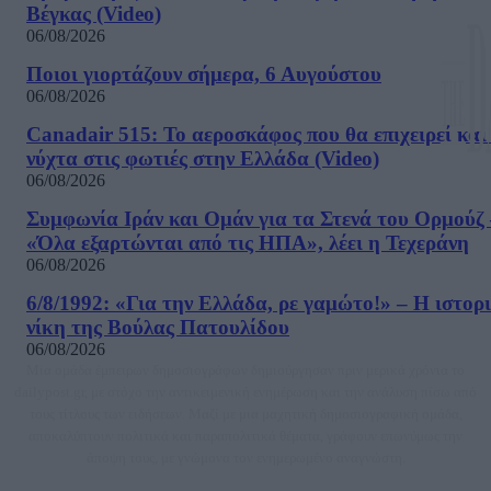
Βέγκας (Video)
06/08/2026
Ποιοι γιορτάζουν σήμερα, 6 Αυγούστου
06/08/2026
Canadair 515: Το αεροσκάφος που θα επιχειρεί και
νύχτα στις φωτιές στην Ελλάδα (Video)
06/08/2026
Συμφωνία Ιράν και Ομάν για τα Στενά του Ορμούζ 
«Όλα εξαρτώνται από τις ΗΠΑ», λέει η Τεχεράνη
06/08/2026
6/8/1992: «Για την Ελλάδα, ρε γαμώτο!» – Η ιστορ
νίκη της Βούλας Πατουλίδου
06/08/2026
Μία ομάδα έμπειρων δημοσιογράφων δημιούργησαν πριν μερικά χρόνια το
dailypost.gr, με στόχο την αντικειμενική ενημέρωση και την ανάλυση πίσω από
τους τίτλους των ειδήσεων. Μαζί με μια μαχητική δημοσιογραφική ομάδα,
αποκαλύπτουν πολιτικά και παραπολιτικά θέματα, γράφουν επωνύμως την
άποψη τους, με γνώμονα τον ενημερωμένο αναγνώστη.