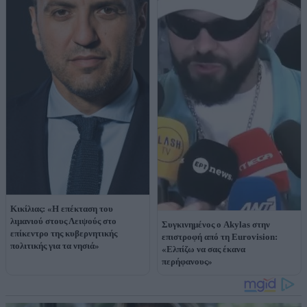
Κικίλιας: «Η επέκταση του
λιμανιού στους Λειψούς στο
Συγκινημένος ο Akylas στην
επίκεντρο της κυβερνητικής
επιστροφή από τη Eurovision:
πολιτικής για τα νησιά»
«Ελπίζω να σας έκανα
περήφανους»