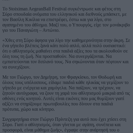
Το Stoiximan AegeanBall Festival συγκέντρωσε και φέτος στη
Σύρο σπουδαία ονόματα του ελληνικού και διεθνούς μπάσκετ, με
τον Βασίλη Κικίλια να επιστρέφει, έστω και για λίγο, στο
αγαπημένο του άθλημα. Μαζί του, ο Υπουργός, είχε τον μονάκριβο
γιο του Παναγιώτη – Αντώνιο.
«Χθες στη Σύρο άφησα για λίγο την καθημερινότητα στην άκρη. Σε
ένα γήπεδο βλέπεις ξανά κάτι πολύ απλό, αλλά πολύ ουσιαστικό:
ότι ο αθλητισμός μαθαίνει στα παιδιά αξίες που τα ακολουθούν σε
όλη τους τη ζωή. Να προσπαθούν. Να συνεργάζονται. Να
εμπιστεύονται τον διπλανό τους. Να σηκώνονται όταν πέφτουν και
να συνεχίζουν.
Με τον Γιώργο, τον Δημήτρη, τον Φραγκίσκο, τον Θοδωρή και
όλους τους υπόλοιπους, είδαμε παιδιά κάθε ηλικίας να γεμίζουν το
γήπεδο με ενέργεια και χαμόγελα. Να παίζουν, να τρέχουν, να
ζητούν αυτόγραφα, να ζουν τη χαρά του αθλητισμού μακριά από τις
οθόνες ενός κινητού. Αυτές είναι εικόνες που μας θυμίζουν γιατί
αξίζει να στηρίζουμε πρωτοβουλίες που δίνουν στα παιδιά
πρότυπα, χώρο και κίνητρο.
Συγχαρητήρια στον Γιώργο Πρίντεζη για αυτό που έχει χτίσει στη
Σύρο. Γιατί ο αθλητισμός, όταν γίνεται με αγάπη, συνέπεια και
προσφορά, είναι μάθημα ζωής», έγραψε στην ανάρτησή του ο