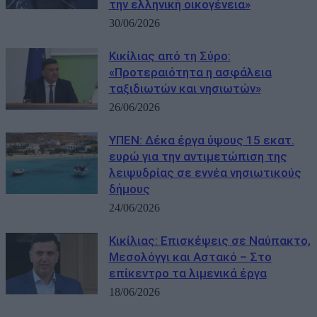
την ελληνική οικογένεια»
30/06/2026
Κικίλιας από τη Σύρο:
«Προτεραιότητα η ασφάλεια
ταξιδιωτών και νησιωτών»
26/06/2026
ΥΠΕΝ: Δέκα έργα ύψους 15 εκατ.
ευρώ για την αντιμετώπιση της
λειψυδρίας σε εννέα νησιωτικούς
δήμους
24/06/2026
Κικίλιας: Επισκέψεις σε Ναύπακτο,
Μεσολόγγι και Αστακό – Στο
επίκεντρο τα λιμενικά έργα
18/06/2026