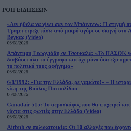
ΡΟΗ ΕΙΔΗΣΕΩΝ
«Δεν ήθελα να γίνει σαν τον Μπάιντεν»: Η στιγμή π
Τραμπ έτρεξε πίσω από μικρό αγόρι σε σκηνή στο 
Βέγκας (Video)
06/08/2026
Απάντηση Γεωργιάδη σε Τσουκαλά: «Το ΠΑΣΟΚ ν
διαβάσει όλα τα έγγραφα και όχι μόνο όσα εξυπηρε
το πολιτικό τους αφήγημα»
06/08/2026
6/8/1992: «Για την Ελλάδα, ρε γαμώτο!» – Η ιστορ
νίκη της Βούλας Πατουλίδου
06/08/2026
Canadair 515: Το αεροσκάφος που θα επιχειρεί και
νύχτα στις φωτιές στην Ελλάδα (Video)
06/08/2026
Airbnb σε πολυκατοικία: Οι 10 αλλαγές που έρχοντ