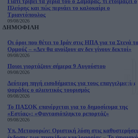
Γιατί τρίβει τα χέρια του ο Σαμαράς, τι ετοιμάζει ο
Πλεύρης και πώς περνάει το καλοκαίρι ο
Τριαντόπουλος
09/08/2026
ΔΗΜΟΦΙΛΗ
Οι όροι που θέτει το Ιράν στις ΗΠΑ για τα Στενά τ
Ορμούζ – «Δεν θα ανοίξουν αν δεν γίνουν δεκτοί»
09/08/2026
Ποιοι γιορτάζουν σήμερα 9 Αυγούστου
09/08/2026
Δεύτερη πηγή εισοδήματος για τους επαγγελματίες
ψαράδες ο αλιευτικός τουρισμός
09/08/2026
Το ΠΑΣΟΚ επανέρχεται για το δημοσίευμα της
«Εστίας»: «Φαντασιόπληκτο ρεπορτάζ»
09/08/2026
Υπ. Μεταφορών: Οριστική λύση στις καθυστερήσει
έκδοσης των πινακίδων κυκλοφορίας – Το ψηφιακό