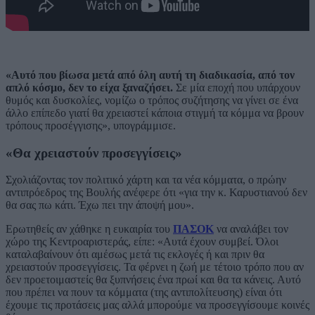
«Αυτό που βίωσα μετά από όλη αυτή τη διαδικασία, από τον
απλό κόσμο, δεν το είχα ξαναζήσει.
Σε μία εποχή που υπάρχουν
θυμός και δυσκολίες, νομίζω ο τρόπος συζήτησης να γίνει σε ένα
άλλο επίπεδο γιατί θα χρειαστεί κάποια στιγμή τα κόμμα να βρουν
τρόπους προσέγγισης», υπογράμμισε.
«Θα χρειαστούν προσεγγίσεις»
Σχολιάζοντας τον πολιτικό χάρτη και τα νέα κόμματα, ο πρώην
αντιπρόεδρος της Βουλής ανέφερε ότι «για την κ. Καρυστιανού δεν
θα σας πω κάτι. Έχω πει την άποψή μου».
Ερωτηθείς αν χάθηκε η ευκαιρία του
ΠΑΣΟΚ
να αναλάβει τον
χώρο της Κεντροαριστεράς, είπε: «Αυτά έχουν συμβεί. Όλοι
καταλαβαίνουν ότι αμέσως μετά τις εκλογές ή και πριν θα
χρειαστούν προσεγγίσεις. Τα φέρνει η ζωή με τέτοιο τρόπο που αν
δεν προετοιμαστείς θα ξυπνήσεις ένα πρωί και θα τα κάνεις. Αυτό
που πρέπει να πουν τα κόμματα (της αντιπολίτευσης) είναι ότι
έχουμε τις προτάσεις μας αλλά μπορούμε να προσεγγίσουμε κοινές