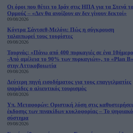
Οι όροι που θέτει το Ιράν στις ΗΠΑ για τα Στενά τ
Ορμούζ – «Δεν θα ανοίξουν αν δεν γίνουν δεκτοί»
09/08/2026
Κόντρα Σάντσεθ-Μελόνι: Πώς η σύγκρουση
ταλαιπωρεί τους τουρίστες
09/08/2026
Τουρνάς: «Πάνω από 400 πυρκαγιές σε ένα 10ήμερ
-Από αμέλεια το 90% των πυρκαγιών», το «Plan B
στην Αττικοβοιωτία
09/08/2026
Δεύτερη πηγή εισοδήματος για τους επαγγελματίες
ψαράδες ο αλιευτικός τουρισμός
09/08/2026
Υπ. Μεταφορών: Οριστική λύση στις καθυστερήσει
έκδοσης των πινακίδων κυκλοφορίας – Το ψηφιακό
σύστημα
09/08/2026