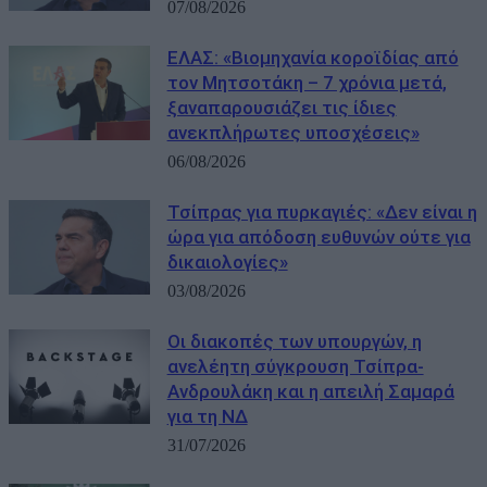
07/08/2026
ΕΛΑΣ: «Βιομηχανία κοροϊδίας από
τον Μητσοτάκη – 7 χρόνια μετά,
ξαναπαρουσιάζει τις ίδιες
ανεκπλήρωτες υποσχέσεις»
06/08/2026
Τσίπρας για πυρκαγιές: «Δεν είναι η
ώρα για απόδοση ευθυνών ούτε για
δικαιολογίες»
03/08/2026
Οι διακοπές των υπουργών, η
ανελέητη σύγκρουση Τσίπρα-
Ανδρουλάκη και η απειλή Σαμαρά
για τη ΝΔ
31/07/2026