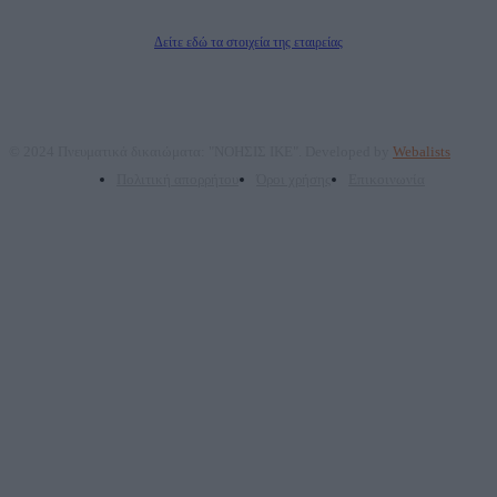
Διευθυντής/Διαχειριστής: Ζαχαρός Σταμάτης
Διευθυντής Σύνταξης: Ρενάτο Λέκκα
Δείτε εδώ τα στοιχεία της εταιρείας
© 2024 Πνευματικά δικαιώματα: "ΝΟΗΣΙΣ ΙΚΕ". Developed by
Webalists
Πολιτική απορρήτου
Όροι χρήσης
Επικοινωνία