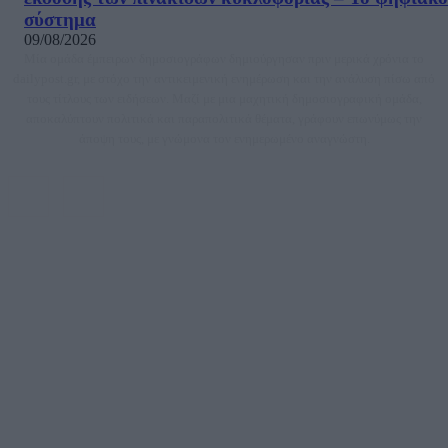
σύστημα
09/08/2026
Μία ομάδα έμπειρων δημοσιογράφων δημιούργησαν πριν μερικά χρόνια το
dailypost.gr, με στόχο την αντικειμενική ενημέρωση και την ανάλυση πίσω από
τους τίτλους των ειδήσεων. Μαζί με μια μαχητική δημοσιογραφική ομάδα,
αποκαλύπτουν πολιτικά και παραπολιτικά θέματα, γράφουν επωνύμως την
άποψη τους, με γνώμονα τον ενημερωμένο αναγνώστη.
DAILYPOST.GR – ΤΑΥΤΌΤΗΤΑ
Ιδιοκτήτρια εταιρεία: «ΝΟΗΣΙΣ ΙΚΕ»
Έδρα: Δήμος Αμαρουσίου Αττικής, Αγ. Αθανασίου αρ. 21, Τ.Κ. 15125
ΑΦΜ: 801093076, Δ.Ο.Υ.: ΚΕΦΟΔΕ ΑΤΤΙΚΗΣ, E-mail: press@dailypost.gr, Τηλ.
επικοινωνίας: 2108066997
Νόμιμος Εκπρόσωπος: Ζαχαρός Σταμάτης
Μέτοχοι: Ζαχαρός Σταμάτης, Κουβαράς Γεώργιος, ΥΠΗΡΕΣΙΕΣ ΠΡΟΗΓΜΕΝΗΣ
ΤΕΧΝΟΛΟΓΙΑΣ ΠΑΡΑΓΩΓΗΣ ΟΠΤΙΚΟΑΚΟΥΣΤΙΚΩΝ ΜΕΣΩΝ ΜΕΛΕΤΩΝ ΚΑΙ
ΠΑΡΟΧΗΣ ΥΠΗΡΕΣΙΩΝ PLD PLUS ΑΝΩΝ ΕΤΑΙΡΙΑ
Δικαιούχος του ονόματος τομέα (dailypost.gr): ΝΟΗΣΙΣ ΙΚΕ