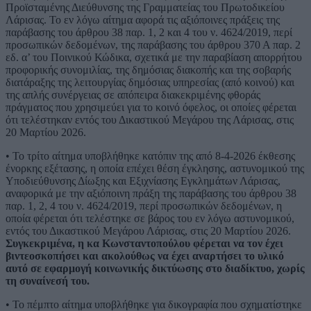
Προϊσταμένης Διεύθυνσης της Γραμματείας του Πρωτοδικείου
Λάρισας. Το εν λόγω αίτημα αφορά τις αξιόποινες πράξεις της
παράβασης του άρθρου 38 παρ. 1, 2 και 4 του ν. 4624/2019, περί
προσωπικών δεδομένων, της παράβασης του άρθρου 370 Α παρ. 2
εδ. α’ του Ποινικού Κώδικα, σχετικά με την παραβίαση απορρήτου
προφορικής συνομιλίας, της δημόσιας διακοπής και της σοβαρής
διατάραξης της λειτουργίας δημόσιας υπηρεσίας (από κοινού) και
της απλής συνέργειας σε απόπειρα διακεκριμένης φθοράς
πράγματος που χρησιμεύει για το κοινό όφελος, οι οποίες φέρεται
ότι τελέστηκαν εντός του Δικαστικού Μεγάρου της Λάρισας, στις
20 Μαρτίου 2026.
• Το τρίτο αίτημα υποβλήθηκε κατόπιν της από 8-4-2026 έκθεσης
ένορκης εξέτασης, η οποία επέχει θέση έγκλησης, αστυνομικού της
Υποδιεύθυνσης Δίωξης και Εξιχνίασης Εγκλημάτων Λάρισας,
αναφορικά με την αξιόποινη πράξη της παράβασης του άρθρου 38
παρ. 1, 2, 4 του ν. 4624/2019, περί προσωπικών δεδομένων, η
οποία φέρεται ότι τελέστηκε σε βάρος του εν λόγω αστυνομικού,
εντός του Δικαστικού Μεγάρου Λάρισας, στις 20 Μαρτίου 2026.
Συγκεκριμένα, η κα Κωνσταντοπούλου φέρεται να τον έχει
βιντεοσκοπήσει και ακολούθως να έχει αναρτήσει το υλικό
αυτό σε εφαρμογή κοινωνικής δικτύωσης στο διαδίκτυο, χωρίς
τη συναίνεσή του.
• Το πέμπτο αίτημα υποβλήθηκε για δικογραφία που σχηματίστηκε