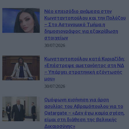
Νέο επεισόδιο ανάμεσα στην
Κωνσταντοπούλου και την Πολύζου
– Στο Αστυνομικό Τμήμα η
δημοσιογράφος για εξακρίβωση
στοιχείων
30/07/2026
Κωνσταντοπούλου κατά Κυριαζίδη:
«Επέστρεψε αμετανόητος στη ΝΔ
– Υπάρχει στρατηγική εξόντωσής
μου»
30/07/2026
Ομόφωνη εισήγηση για άρση
ασυλίας του Αβραμόπουλου για το
Qatargate – «Δεν έχω καμία σχέση,
είμαι στη διάθεση της βελγικής
Δικαιοσύνης»