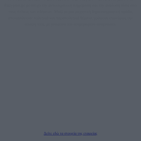
dailypost.gr, με στόχο την αντικειμενική ενημέρωση και την ανάλυση πίσω από
τους τίτλους των ειδήσεων. Μαζί με μια μαχητική δημοσιογραφική ομάδα,
αποκαλύπτουν πολιτικά και παραπολιτικά θέματα, γράφουν επωνύμως την
άποψη τους, με γνώμονα τον ενημερωμένο αναγνώστη.
DAILYPOST.GR – ΤΑΥΤΌΤΗΤΑ
Ιδιοκτήτρια εταιρεία: «ΝΟΗΣΙΣ ΙΚΕ»
Έδρα: Δήμος Αμαρουσίου Αττικής, Αγ. Αθανασίου αρ. 21, Τ.Κ. 15125
ΑΦΜ: 801093076, Δ.Ο.Υ.: ΚΕΦΟΔΕ ΑΤΤΙΚΗΣ, E-mail: press@dailypost.gr, Τηλ.
επικοινωνίας: 2108066997
Νόμιμος Εκπρόσωπος: Ζαχαρός Σταμάτης
Μέτοχοι: Ζαχαρός Σταμάτης, Κουβαράς Γεώργιος, ΥΠΗΡΕΣΙΕΣ ΠΡΟΗΓΜΕΝΗΣ
ΤΕΧΝΟΛΟΓΙΑΣ ΠΑΡΑΓΩΓΗΣ ΟΠΤΙΚΟΑΚΟΥΣΤΙΚΩΝ ΜΕΣΩΝ ΜΕΛΕΤΩΝ ΚΑΙ
ΠΑΡΟΧΗΣ ΥΠΗΡΕΣΙΩΝ PLD PLUS ΑΝΩΝ ΕΤΑΙΡΙΑ
Δικαιούχος του ονόματος τομέα (dailypost.gr): ΝΟΗΣΙΣ ΙΚΕ
Διευθυντής/Διαχειριστής: Ζαχαρός Σταμάτης
Διευθυντής Σύνταξης: Ρενάτο Λέκκα
Δείτε εδώ τα στοιχεία της εταιρείας