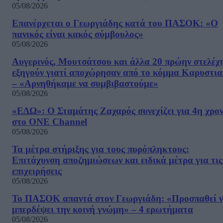
05/08/2026
Επανέρχεται ο Γεωργιάδης κατά του ΠΑΣΟΚ: «Ο
πανικός είναι κακός σύμβουλος»
05/08/2026
Αυγερινός, Μουτσάτσου και άλλα 20 πρώην στελέχ
εξηγούν γιατί αποχώρησαν από το κόμμα Καρυστια
– «Αρνηθήκαμε να συμβιβαστούμε»
05/08/2026
«ΕΔΩ»: Ο Σταμάτης Ζαχαρός συνεχίζει για 4η χρον
στο ONE Channel
05/08/2026
Τα μέτρα στήριξης για τους πυρόπληκτους:
Επιτάχυνση αποζημιώσεων και ειδικά μέτρα για τις
επιχειρήσεις
05/08/2026
Το ΠΑΣΟΚ απαντά στον Γεωργιάδη: «Προσπαθεί 
μπερδέψει την κοινή γνώμη» – 4 ερωτήματα
05/08/2026