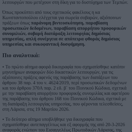
λειτουργών που μετέχουν στη δίκη για το δυστύχημα των Τεμπών.
Όπως προκύπτει από τους σχετικούς φακέλους η κα
Κωνσταντοπούλου ελέγχεται για σωρεία σοβαρών, αξιόποινων
πράξεων όπως
παράνομη βιντεοσκόπηση, παραβίαση
προσωπικών δεδομένων, παραβίαση απορρήτου προφορικών
συνομιλιών, σοβαρή διατάραξη λειτουργίας δημόσιας
υπηρεσίας, απλή συνέργεια σε απόπειρα φθοράς δημόσιας
υπηρεσίας και συκοφαντική δυσφήμηση.
Πιο αναλυτικά:
• Το πρώτο αίτημα αφορά δικογραφία που σχηματίσθηκε κατόπιν
μηνυτήριων αναφορών δύο δικαστικών λειτουργών, για τις
αξιόποινες πράξεις αφενός της παράβασης των διατάξεων του
άρθρου 38 παρ. 4 του ν. 4624/2019, περί προσωπικών δεδομένων
και του άρθρου 370Α παρ. 2 εδ. β΄ του Ποινικού Κώδικα, σχετικά
με την παραβίαση απορρήτου προφορικής συνομιλίας και αφετέρου
της παράβασης του άρθρου 168 του Ποινικού Κώδικα, σχετικά με
τη διατάραξη λειτουργίας υπηρεσίας, που φέρονται τελεσθείσες,
στη Λάρισα, στις 19 Μαρτίου 2026.
• Το δεύτερο αίτημα υποβλήθηκε για δικογραφία που
σχηματίσθηκε αυτεπαγγέλτως και εξ αφορμής της από 20-3-2026
αναφοράς ενώπιον του Εισαγγελέως Πρωτοδικών Λάρισας, της