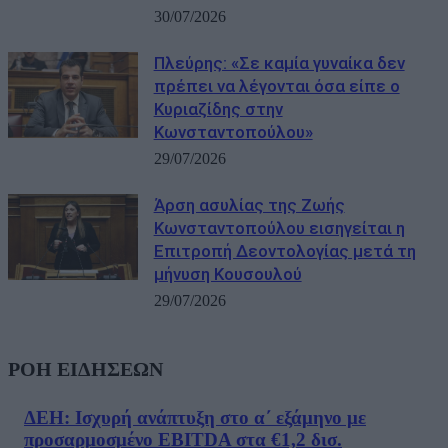
30/07/2026
Πλεύρης: «Σε καμία γυναίκα δεν
πρέπει να λέγονται όσα είπε o
Κυριαζίδης στην
Κωνσταντοπούλου»
29/07/2026
Άρση ασυλίας της Ζωής
Κωνσταντοπούλου εισηγείται η
Επιτροπή Δεοντολογίας μετά τη
μήνυση Κουσουλού
29/07/2026
ΡΟΗ ΕΙΔΗΣΕΩΝ
ΔΕΗ: Ισχυρή ανάπτυξη στο α΄ εξάμηνο με
προσαρμοσμένο EBITDA στα €1,2 δισ.