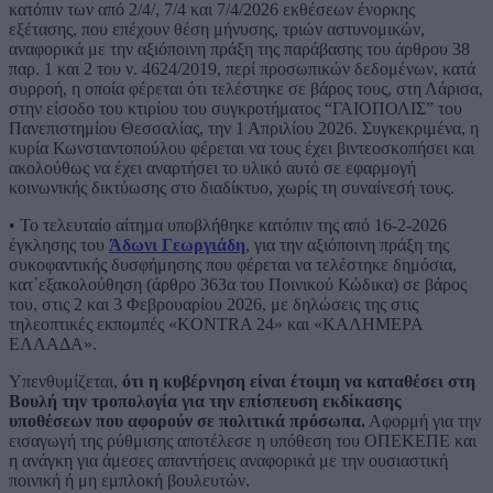
κατόπιν των από 2/4/, 7/4 και 7/4/2026 εκθέσεων ένορκης
εξέτασης, που επέχουν θέση μήνυσης, τριών αστυνομικών,
αναφορικά με την αξιόποινη πράξη της παράβασης του άρθρου 38
παρ. 1 και 2 του ν. 4624/2019, περί προσωπικών δεδομένων, κατά
συρροή, η οποία φέρεται ότι τελέστηκε σε βάρος τους, στη Λάρισα,
στην είσοδο του κτιρίου του συγκροτήματος “ΓΑΙΟΠΟΛΙΣ” του
Πανεπιστημίου Θεσσαλίας, την 1 Απριλίου 2026. Συγκεκριμένα, η
κυρία Κωνσταντοπούλου φέρεται να τους έχει βιντεοσκοπήσει και
ακολούθως να έχει αναρτήσει το υλικό αυτό σε εφαρμογή
κοινωνικής δικτύωσης στο διαδίκτυο, χωρίς τη συναίνεσή τους.
• Το τελευταίο αίτημα υποβλήθηκε κατόπιν της από 16-2-2026
έγκλησης του
Άδωνι Γεωργιάδη
, για την αξιόποινη πράξη της
συκοφαντικής δυσφήμησης που φέρεται να τελέστηκε δημόσια,
κατ΄εξακολούθηση (άρθρο 363α του Ποινικού Κώδικα) σε βάρος
του, στις 2 και 3 Φεβρουαρίου 2026, με δηλώσεις της στις
τηλεοπτικές εκπομπές «KONTRA 24» και «ΚΑΛΗΜΕΡΑ
ΕΛΛΑΔΑ».
Υπενθυμίζεται,
ότι η κυβέρνηση είναι έτοιμη να καταθέσει στη
Βουλή την τροπολογία για την επίσπευση εκδίκασης
υποθέσεων που αφορούν σε πολιτικά πρόσωπα.
Αφορμή για την
εισαγωγή της ρύθμισης αποτέλεσε η υπόθεση του ΟΠΕΚΕΠΕ και
η ανάγκη για άμεσες απαντήσεις αναφορικά με την ουσιαστική
ποινική ή μη εμπλοκή βουλευτών.