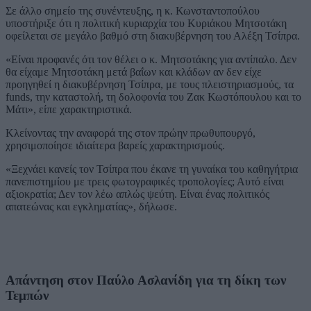
Σε άλλο σημείο της συνέντευξης, η κ. Κωνσταντοπούλου
υποστήριξε ότι η πολιτική κυριαρχία του Κυριάκου Μητσοτάκη
οφείλεται σε μεγάλο βαθμό στη διακυβέρνηση του Αλέξη Τσίπρα.
«Είναι προφανές ότι τον θέλει ο κ. Μητσοτάκης για αντίπαλο. Δεν
θα είχαμε Μητσοτάκη μετά βαΐων και κλάδων αν δεν είχε
προηγηθεί η διακυβέρνηση Τσίπρα, με τους πλειστηριασμούς, τα
funds, την καταστολή, τη δολοφονία του Ζακ Κωστόπουλου και το
Μάτι», είπε χαρακτηριστικά.
Κλείνοντας την αναφορά της στον πρώην πρωθυπουργό,
χρησιμοποίησε ιδιαίτερα βαρείς χαρακτηρισμούς.
«Ξεχνάει κανείς τον Τσίπρα που έκανε τη γυναίκα του καθηγήτρια
πανεπιστημίου με τρεις φωτογραφικές τροπολογίες; Αυτό είναι
αξιοκρατία; Δεν τον λέω απλώς ψεύτη. Είναι ένας πολιτικός
απατεώνας και εγκληματίας», δήλωσε.
Απάντηση στον Παύλο Ασλανίδη για τη δίκη των
Τεμπών