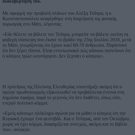
διακυβέρνησή του.
Με αφορμή την προβολή πλάνων του Αλέξη Τσίπρα, η κ.
Κωνσταντοπούλου αναφέρθηκε στη διαχείριση της φονικής
πυρκαγιάς στο Μάτι, λέγοντας:
«Εάν θέλετε να βάλετε τον Τσίπρα, μπορείτε να βάλετε εκείνη τη
φοβερή σύσκεψη που έκανε το βράδυ της 23ης Ιουλίου 2018, μετά
το Μάτι, γνωρίζοντας ότι έχουν καεί 60-70 άνθρωποι. Παρίστανε
ότι δεν ξέρει τίποτα. Είναι εντυπωσιακό πώς κάποιοι πιστεύουν ότι
ο κόσμος τρώει κουτόχορτο. Δεν ξεχνάει ο κόσμος».
Η πρόεδρος της Πλεύσης Ελευθερίας υποστήριξε ακόμη ότι ο
πρώην πρωθυπουργός εξακολουθεί να προβάλλεται έντονα στη
δημόσια σφαίρα, παρά το γεγονός ότι δεν διαθέτει, όπως είπε,
ενεργό πολιτικό κόμμα.
«Εμείς κάνουμε ολόκληρο αγώνα για να μάθει ο κόσμος ότι την
Κυριακή έχουμε ένα φεστιβάλ. Και ο Τσίπρας, από τον Οκτώβριο,
χωρίς να έχει κόμμα, διαφημίζεται συνεχώς, ακόμη και το βιβλίο
του», ανέφερε.