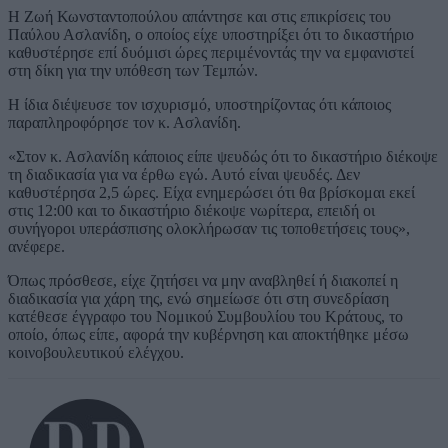
Η Ζωή Κωνσταντοπούλου απάντησε και στις επικρίσεις του
Παύλου Ασλανίδη, ο οποίος είχε υποστηρίξει ότι το δικαστήριο
καθυστέρησε επί δυόμισι ώρες περιμένοντάς την να εμφανιστεί
στη δίκη για την υπόθεση των Τεμπών.
Η ίδια διέψευσε τον ισχυρισμό, υποστηρίζοντας ότι κάποιος
παραπληροφόρησε τον κ. Ασλανίδη.
«Στον κ. Ασλανίδη κάποιος είπε ψευδώς ότι το δικαστήριο διέκοψε
τη διαδικασία για να έρθω εγώ. Αυτό είναι ψευδές. Δεν
καθυστέρησα 2,5 ώρες. Είχα ενημερώσει ότι θα βρίσκομαι εκεί
στις 12:00 και το δικαστήριο διέκοψε νωρίτερα, επειδή οι
συνήγοροι υπεράσπισης ολοκλήρωσαν τις τοποθετήσεις τους»,
ανέφερε.
Όπως πρόσθεσε, είχε ζητήσει να μην αναβληθεί ή διακοπεί η
διαδικασία για χάρη της, ενώ σημείωσε ότι στη συνεδρίαση
κατέθεσε έγγραφο του Νομικού Συμβουλίου του Κράτους, το
οποίο, όπως είπε, αφορά την κυβέρνηση και αποκτήθηκε μέσω
κοινοβουλευτικού ελέγχου.