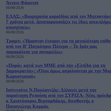
Άντονι Φάουτσι
06/08/2026
ΕΛΑΣ: «Βιομηχανία κοροϊδίας από τον Μητσοτάκ
7 χρόνια μετά, ξαναπαρουσιάζει τις ίδιες ανεκπλήρ
υποσχέσεις»
06/08/2026
Τραμπ: «Ήμασταν έτοιμοι για τη μεγαλύτερη επίθ
από τον Β’ Παγκόσμιο Πόλεμο – Το Ιράν μας
παρακάλεσε για συνομιλίες»
06/08/2026
«Πυρά» κατά των ΜΜΕ από την «Ελπίδα για τη
Δημοκρατία»: «Όλοι όμως ασχολούνται με την Μα
Καρυστιανού»
06/08/2026
Ινστιτούτο Ν.Πουλαντζάς: Αλλαγές μετά την
παραίτηση Ρεπούση από τον ΣΥΡΙΖΑ- Νέος πρόεδρ
ο Χριστόφορος Βερναρδάκης, διευθυντής ο
Παναγιώτης Κορμάς