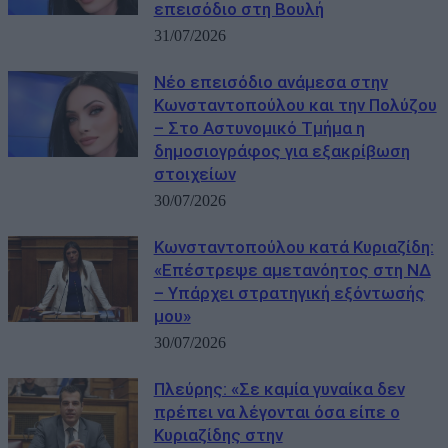
επεισόδιο στη Βουλή
31/07/2026
Νέο επεισόδιο ανάμεσα στην
Κωνσταντοπούλου και την Πολύζου
– Στο Αστυνομικό Τμήμα η
δημοσιογράφος για εξακρίβωση
στοιχείων
30/07/2026
Κωνσταντοπούλου κατά Κυριαζίδη:
«Επέστρεψε αμετανόητος στη ΝΔ
– Υπάρχει στρατηγική εξόντωσής
μου»
30/07/2026
Πλεύρης: «Σε καμία γυναίκα δεν
πρέπει να λέγονται όσα είπε o
Κυριαζίδης στην