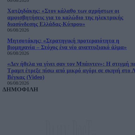
06/08/2026
Χατζηδάκης: «Στον κάλαθο των αχρήστων οι
αμφισβητήσεις για το καλώδιο της ηλεκτρικής
διασύνδεσης Ελλάδας-Κύπρου»
06/08/2026
Μητσοτάκης: «Στρατηγική προτεραιότητα η
βιομηχανία – Στόχος ένα νέο αναπτυξιακό άλμα»
06/08/2026
«Δεν ήθελα να γίνει σαν τον Μπάιντεν»: Η στιγμή π
Τραμπ έτρεξε πίσω από μικρό αγόρι σε σκηνή στο 
Βέγκας (Video)
06/08/2026
ΔΗΜΟΦΙΛΗ