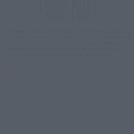
Μία ομάδα έμπειρων δημοσιογράφων δημιούργησαν πριν μερικά χρόνια το
dailypost.gr, με στόχο την αντικειμενική ενημέρωση και την ανάλυση πίσω από
τους τίτλους των ειδήσεων. Μαζί με μια μαχητική δημοσιογραφική ομάδα,
αποκαλύπτουν πολιτικά και παραπολιτικά θέματα, γράφουν επωνύμως την
άποψη τους, με γνώμονα τον ενημερωμένο αναγνώστη.
DAILYPOST.GR – ΤΑΥΤΌΤΗΤΑ
Ιδιοκτήτρια εταιρεία: «ΝΟΗΣΙΣ ΙΚΕ»
Έδρα: Δήμος Αμαρουσίου Αττικής, Αγ. Αθανασίου αρ. 21, Τ.Κ. 15125
ΑΦΜ: 801093076, Δ.Ο.Υ.: ΚΕΦΟΔΕ ΑΤΤΙΚΗΣ, E-mail: press@dailypost.gr, Τηλ.
επικοινωνίας: 2108066997
Νόμιμος Εκπρόσωπος: Ζαχαρός Σταμάτης
Μέτοχοι: Ζαχαρός Σταμάτης, Κουβαράς Γεώργιος, ΥΠΗΡΕΣΙΕΣ ΠΡΟΗΓΜΕΝΗΣ