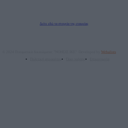
ΤΕΧΝΟΛΟΓΙΑΣ ΠΑΡΑΓΩΓΗΣ ΟΠΤΙΚΟΑΚΟΥΣΤΙΚΩΝ ΜΕΣΩΝ ΜΕΛΕΤΩΝ ΚΑΙ
ΠΑΡΟΧΗΣ ΥΠΗΡΕΣΙΩΝ PLD PLUS ΑΝΩΝ ΕΤΑΙΡΙΑ
Δικαιούχος του ονόματος τομέα (dailypost.gr): ΝΟΗΣΙΣ ΙΚΕ
Διευθυντής/Διαχειριστής: Ζαχαρός Σταμάτης
Διευθυντής Σύνταξης: Ρενάτο Λέκκα
Δείτε εδώ τα στοιχεία της εταιρείας
© 2024 Πνευματικά δικαιώματα: "ΝΟΗΣΙΣ ΙΚΕ". Developed by
Webalists
Πολιτική απορρήτου
Όροι χρήσης
Επικοινωνία