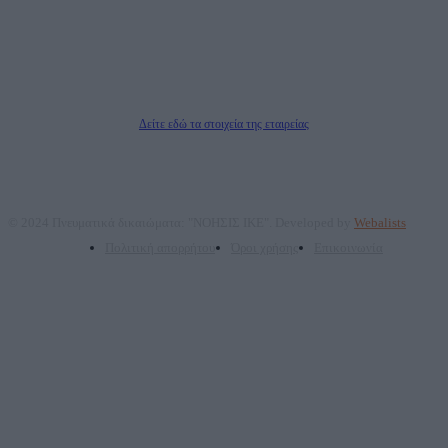
επικοινωνίας: 2108066997
Νόμιμος Εκπρόσωπος: Ζαχαρός Σταμάτης
Μέτοχοι: Ζαχαρός Σταμάτης, Κουβαράς Γεώργιος, ΥΠΗΡΕΣΙΕΣ ΠΡΟΗΓΜΕΝΗΣ
ΤΕΧΝΟΛΟΓΙΑΣ ΠΑΡΑΓΩΓΗΣ ΟΠΤΙΚΟΑΚΟΥΣΤΙΚΩΝ ΜΕΣΩΝ ΜΕΛΕΤΩΝ ΚΑΙ
ΠΑΡΟΧΗΣ ΥΠΗΡΕΣΙΩΝ PLD PLUS ΑΝΩΝ ΕΤΑΙΡΙΑ
Δικαιούχος του ονόματος τομέα (dailypost.gr): ΝΟΗΣΙΣ ΙΚΕ
Διευθυντής/Διαχειριστής: Ζαχαρός Σταμάτης
Διευθυντής Σύνταξης: Ρενάτο Λέκκα
Δείτε εδώ τα στοιχεία της εταιρείας
© 2024 Πνευματικά δικαιώματα: "ΝΟΗΣΙΣ ΙΚΕ". Developed by
Webalists
Πολιτική απορρήτου
Όροι χρήσης
Επικοινωνία