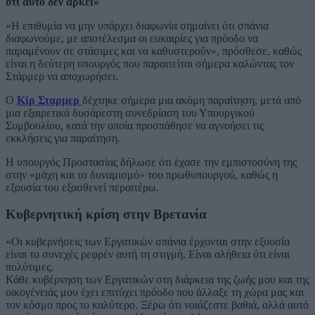
ότι αυτό δεν αρκεί»
«Η επιθυμία να μην υπάρχει διαφωνία σημαίνει ότι σπάνια
διαφωνούμε, με αποτέλεσμα οι ευκαιρίες για πρόοδο να
παραμένουν σε στάσιμες και να καθυστερούν», πρόσθεσε, καθώς
είναι η δεύτερη υπουργός που παραιτείται σήμερα καλώντας τον
Στάρμερ να αποχωρήσει.
Ο
Κίρ Σταρμερ
δέχτηκε σήμερα μια ακόμη παραίτηση, μετά από
μια εξαιρετικά δυσάρεστη συνεδρίαση του Υπουργικού
Συμβουλίου, κατά την οποία προσπάθησε να αγνοήσει τις
εκκλήσεις για παραίτηση.
Η υπουργός Προστασίας δήλωσε ότι έχασε την εμπιστοσύνη της
στην «μάχη και το δυναμισμό» του πρωθυπουργού, καθώς η
εξουσία του εξασθενεί περαιτέρω.
Κυβερνητική κρίση στην Βρετανία
«Οι κυβερνήσεις των Εργατικών σπάνια έρχονται στην εξουσία
είναι το συνεχές ρεφρέν αυτή τη στιγμή. Είναι αλήθεια ότι είναι
πολύτιμες.
Κάθε κυβέρνηση των Εργατικών στη διάρκεια της ζωής μου και της
οικογένειάς μου έχει επιτύχει πρόοδο που άλλαξε τη χώρα μας και
τον κόσμο προς το καλύτερο. Ξέρω ότι νοιάζεστε βαθιά, αλλά αυτό