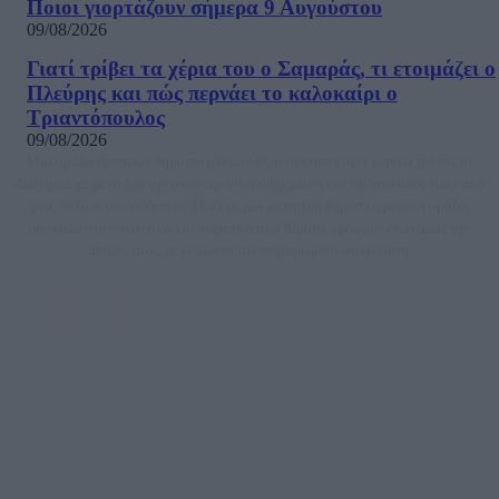
Ποιοι γιορτάζουν σήμερα 9 Αυγούστου
09/08/2026
Γιατί τρίβει τα χέρια του ο Σαμαράς, τι ετοιμάζει ο
Πλεύρης και πώς περνάει το καλοκαίρι ο
Τριαντόπουλος
09/08/2026
Μία ομάδα έμπειρων δημοσιογράφων δημιούργησαν πριν μερικά χρόνια το
dailypost.gr, με στόχο την αντικειμενική ενημέρωση και την ανάλυση πίσω από
τους τίτλους των ειδήσεων. Μαζί με μια μαχητική δημοσιογραφική ομάδα,
αποκαλύπτουν πολιτικά και παραπολιτικά θέματα, γράφουν επωνύμως την
άποψη τους, με γνώμονα τον ενημερωμένο αναγνώστη.
DAILYPOST.GR – ΤΑΥΤΌΤΗΤΑ
Ιδιοκτήτρια εταιρεία: «ΝΟΗΣΙΣ ΙΚΕ»
Έδρα: Δήμος Αμαρουσίου Αττικής, Αγ. Αθανασίου αρ. 21, Τ.Κ. 15125
ΑΦΜ: 801093076, Δ.Ο.Υ.: ΚΕΦΟΔΕ ΑΤΤΙΚΗΣ, E-mail: press@dailypost.gr, Τηλ.