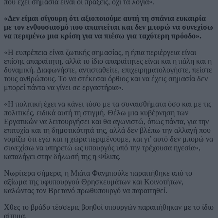
που έχει σημασία είναι οι πράξεις, όχι τα λόγια».
«Δεν είμαι σίγουρη ότι αξιοποιούμε αυτή τη σπάνια ευκαιρία
με τον ενθουσιασμό που απαιτείται και δεν μπορώ να συνεχίσω
να περιμένω μια κρίση για να πιέσω για ταχύτερη πρόοδο».
«Η ευπρέπεια είναι ζωτικής σημασίας, η ήπια περιέργεια είναι
επίσης απαραίτητη, αλλά το ίδιο απαραίτητες είναι και η πάλη και η
δυναμική. Διαφωνήστε, αντισταθείτε, επιχειρηματολογήστε, πείστε
τους ανθρώπους. Το να στέκεσαι όρθιος και να έχεις σημασία δεν
μπορεί πάντα να γίνει σε εργαστήρια».
«Η πολιτική έχει να κάνει τόσο με τα συναισθήματα όσο και με τις
πολιτικές, ειδικά αυτή τη στιγμή. Θέλω μια κυβέρνηση των
Εργατικών να λειτουργήσει και θα αγωνιστώ, όπως πάντα, για την
επιτυχία και τη δημοτικότητά της, αλλά δεν βλέπω την αλλαγή που
νομίζω ότι εγώ και η χώρα περιμένουμε, και γι’ αυτό δεν μπορώ να
συνεχίσω να υπηρετώ ως υπουργός υπό την τρέχουσα ηγεσία»,
καταλήγει στην δήλωσή της η Φίλιπς.
Νωρίτερα σήμερα, η Μιάτα Φανμπούλε παραιτήθηκε από το
αξίωμα της υφυπουργού Θρησκευμάτων και Κοινοτήτων,
καλώντας τον Βρετανό πρωθυπουργό να παραιτηθεί.
Χθες το βράδυ τέσσερις βοηθοί υπουργών παραιτήθηκαν με το ίδιο
αίτημα.