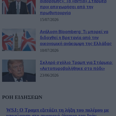
διαδρομής»: Το «αντίο» Στάρμερ
πριν αποχωρήσει από την
πρωθυπουργία
15/07/2026
Ανάλυση Bloomberg: Τι μπορεί να
διδαχθεί η Βρετανία από την
οικονομική ανάκαμψη της Ελλάδας
10/07/2026
Σκληρό σχόλιο Τραμπ για Στάρμερ:
«Αυτοπυροβολήθηκε στο πόδι»
23/06/2026
ΡΟΗ ΕΙΔΗΣΕΩΝ
WSJ: Ο Τραμπ εξετάζει τη λήξη του πολέμου με
υποχώρηση στο πυρηνικό ζήτημα του Ιράν