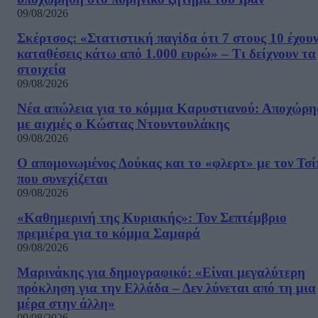
09/08/2026
Σκέρτσος: «Στατιστική παγίδα ότι 7 στους 10 έχου
καταθέσεις κάτω από 1.000 ευρώ» – Τι δείχνουν τα
στοιχεία
09/08/2026
Νέα απώλεια για το κόμμα Καρυστιανού: Αποχώρη
με αιχμές ο Κώστας Ντουντουλάκης
09/08/2026
Ο απομονωμένος Δούκας και το «φλερτ» με τον Τσ
που συνεχίζεται
09/08/2026
«Καθημερινή της Κυριακής»: Τον Σεπτέμβριο
πρεμιέρα για το κόμμα Σαμαρά
09/08/2026
Μαρινάκης για δημογραφικό: «Είναι μεγαλύτερη
πρόκληση για την Ελλάδα – Δεν λύνεται από τη μια
μέρα στην άλλη»
09/08/2026