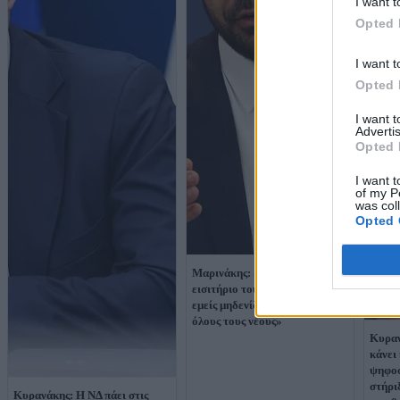
I want t
Opted 
I want t
Opted 
I want 
Advertis
Opted 
I want t
of my P
was col
Opted 
Μαρινάκης: «Για κάθε δωρεάν
εισιτήριο του Ανδρουλάκη,
εμείς μηδενίζουμε τον φόρο για
όλους τους νέους»
Κυραν
κάνει
ψηφοφ
στήρι
Κυρανάκης: Η ΝΔ πάει στις