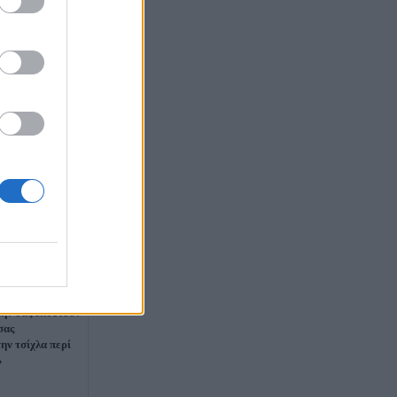
αντά στον
ην σας εκθέτουν
σας
ην τσίχλα περί
»