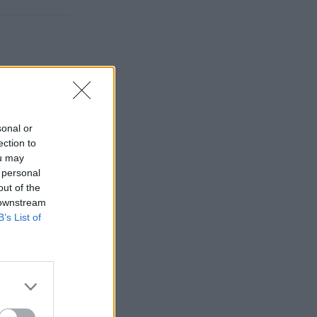
sonal or
ection to
ou may
 personal
out of the
 downstream
B’s List of