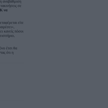
 η αναβάθμιση
τακινήσεις σε
Κ να
εταφέρεται είτε
αιρέσει»,
ει κανείς πόσοι
ισιτήριο,
όνο έτσι θα
ας ότι η