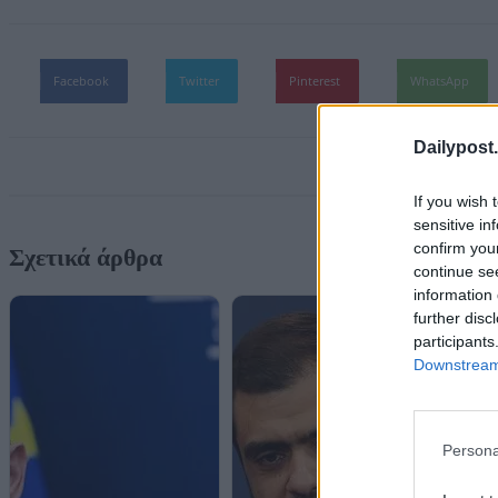
Facebook
Twitter
Pinterest
WhatsApp
Dailypost.
If you wish 
sensitive in
confirm you
Σχετικά άρθρα
continue se
information 
further disc
participants
Downstream 
Persona