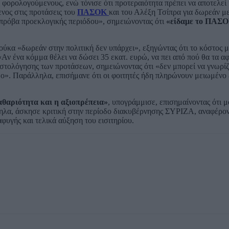
 φορολογούμενους, ενώ τόνισε ότι προτεραιότητα πρέπει να αποτελεί
νος στις προτάσεις του
ΠΑΣΟΚ
και του Αλέξη Τσίπρα για δωρεάν με
«πρόβα προεκλογικής περιόδου», σημειώνοντας ότι
«είδαμε το ΠΑΣΟ
ύκα «δωρεάν στην πολιτική δεν υπάρχει», εξηγώντας ότι το κόστος μ
Αν ένα κόμμα θέλει να δώσει 35 εκατ. ευρώ, να πει από πού θα τα αφ
οστολόγησης των προτάσεων, σημειώνοντας ότι «δεν μπορεί να γνωρίζ
υμο». Παράλληλα, επισήμανε ότι οι φοιτητές ήδη πληρώνουν μειωμένο ε
αθαριότητα και η αξιοπρέπεια»
, υπογράμμισε, επισημαίνοντας ότι μ
ηλα, άσκησε κριτική στην περίοδο διακυβέρνησης ΣΥΡΙΖΑ, αναφέροντ
φυγής και τελικά αύξηση του εισιτηρίου.