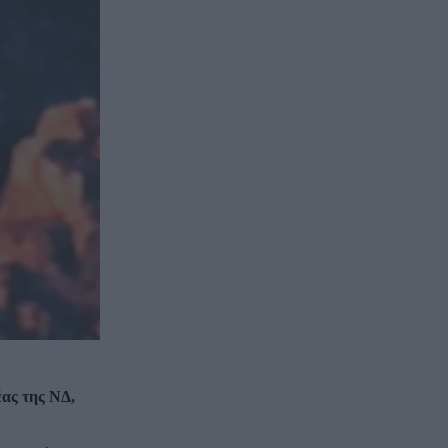
έας της ΝΔ,