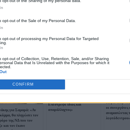
o opt-out of the Sharing of my personal data.
In
o opt-out of the Sale of my Personal Data.
In
to opt-out of processing my Personal Data for Targeted
ing.
In
o opt-out of Collection, Use, Retention, Sale, and/or Sharing
ersonal Data that Is Unrelated with the Purposes for which it
lected.
Out
CONFIRM
Μαρινάκης για Τσίπρα: «Για
ακόμη μία φορά ακούμε δέσμη
Το ΠΑΣΟΚ απ
ακοστολόγητων προτάσεων -
Κυρανάκη: «Μ
Επέστρεψε ίδιος και
οι συνεργάτες 
απαράλλαχτος»
άκης για Σαμαρά: «Αν
αναμασώντας τ
 κόμμα, θα πληγώσει τον
λεφτόδεντρου
όρο της ΝΔ που τον
ξε και τον έκανε