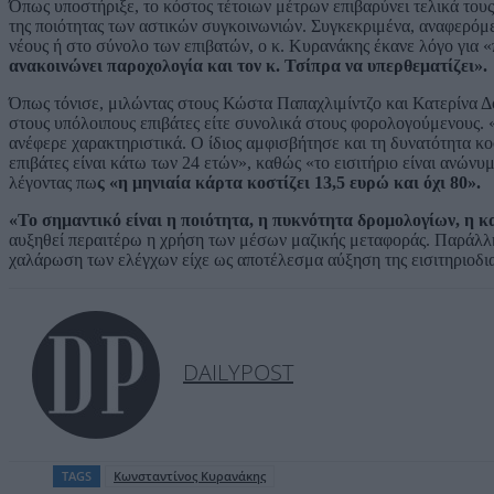
Όπως υποστήριξε, το κόστος τέτοιων μέτρων επιβαρύνει τελικά τους
της ποιότητας των αστικών συγκοινωνιών. Συγκεκριμένα, αναφερόμε
νέους ή στο σύνολο των επιβατών, ο κ. Κυρανάκης έκανε λόγο για 
ανακοινώνει παροχολογία και τον κ. Τσίπρα να υπερθεματίζει».
Όπως τόνισε, μιλώντας στους Κώστα Παπαχλιμίντζο και Κατερίνα Δο
στους υπόλοιπους επιβάτες είτε συνολικά στους φορολογούμενους. «
ανέφερε χαρακτηριστικά. Ο ίδιος αμφισβήτησε και τη δυνατότητα κ
επιβάτες είναι κάτω των 24 ετών», καθώς «το εισιτήριο είναι ανών
λέγοντας πω
ς «η μηνιαία κάρτα κοστίζει 13,5 ευρώ και όχι 80».
«Το σημαντικό είναι η ποιότητα, η πυκνότητα δρομολογίων, η κ
αυξηθεί περαιτέρω η χρήση των μέσων μαζικής μεταφοράς. Παράλλ
χαλάρωση των ελέγχων είχε ως αποτέλεσμα αύξηση της εισιτηριοδια
DAILYPOST
TAGS
Κωνσταντίνος Κυρανάκης