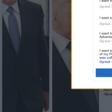
I want t
Opted 
I want t
Opted 
I want 
Advertis
Opted 
I want t
of my P
was col
Opted 
Σχοιν
επικοι
αρχές
Αβρα