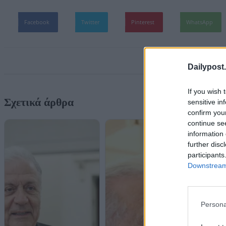
Facebook
Twitter
Pinterest
WhatsApp
Dailypost.
If you wish 
Σχετικά άρθρα
sensitive in
confirm you
continue se
information 
further disc
participants
Downstream 
Persona