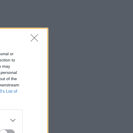
sonal or
ection to
ou may
 personal
out of the
 downstream
B’s List of