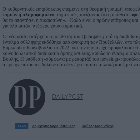
Ο κυβερνητικός εκπρόσωπος επέμεινε στη θεσμική γραμμή, αποφεύγ
φημών ή πληροφοριών»
, σημείωσε, τονίζοντας ότι η υπόθεση αφο
θα τα απαντήσει η Δικαιοσύνη». «Καλό είναι ο πρώην επίτροπος και 
για όλα αυτά», ανέφερε χαρακτηριστικά.
Σε νέα φάση εισέρχεται η υπόθεση του Qatargate, μετά τη διαβίβ
ένταλμα σύλληψης εκδόθηκε από ανακριτή των Βρυξελλών, στο πλαί
Ευρωπαϊκό Κοινοβούλιο το 2022, για την οποία είχε προφυλακιστεί 
κοινοβουλευτική διαδικασία άρσης ασυλίας, καθώς το ένταλμα σύλλ
Βουλής. Η υπόθεση -σύμφωνα με ρεπορτάζ του newsit.gr- προκάλεσ
ο πρώην επίτροπος δηλώνει ότι δεν έχει καμία εμπλοκή και ζητεί να 
DAILYPOST
TAGS
Δημήτρης Αβραμόπουλος
Παύλος Μαρινάκης