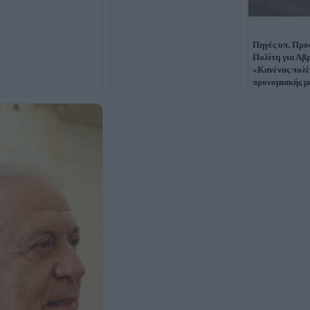
Πηγές υπ. Προ
Πολίτη για Αβ
«Κανένας πολί
προνομιακής μ