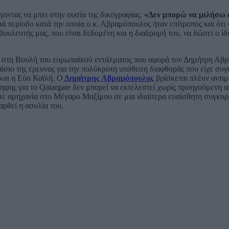
οντας να μπει στην ουσία της δικογραφίας.
«Δεν μπορώ να μιλήσω ε
ρά περίοδο κατά την οποία ο κ. Αβραμόπουλος ήταν επίτροπος και ότι
βουλευτής μας, που είναι δεδομένη και η διαδρομή του, να δώσει ο ίδ
αση στη Βουλή του ευρωπαϊκού εντάλματος που αφορά τον Δημήτρη Αβ
σιο της έρευνας για την πολύκροτη υπόθεση διαφθοράς που είχε συγ
και η Εύα Καϊλή. Ο
Δημήτρης Αβραμόπουλος
βρίσκεται πλέον αντιμ
ηψης για το Qatargate δεν μπορεί να εκτελεστεί χωρίς προηγούμενη 
ε αμηχανία στο Μέγαρο Μαξίμου σε μια ιδιαίτερα ευαίσθητη συγκυρία
αρθεί η ασυλία του.