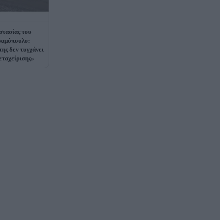
στασίας του
ραμόπουλο:
της δεν τυγχάνει
εταχείρισης»