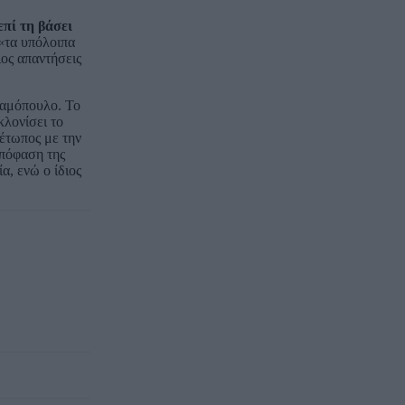
πί τη βάσει
 «τα υπόλοιπα
ιος απαντήσεις
ραμόπουλο. Το
κλονίσει το
έτωπος με την
απόφαση της
, ενώ ο ίδιος