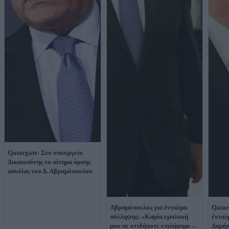
Qatargate: Στο υπουργείο
Δικαιοσύνης το αίτημα άρσης
ασυλίας του Δ. Αβραμόπουλου
Αβραμόπουλος για ένταλμα
Qatar
σύλληψης: «Καμία εμπλοκή
ένταλ
μου σε οτιδήποτε επιλήψιμο –
Δημή