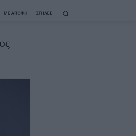
ΜΕ ΆΠΟΨΗ
ΣΤΉΛΕΣ
ος