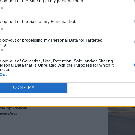
o opt-out of the Sharing of my personal data.
In
o opt-out of the Sale of my Personal Data.
In
to opt-out of processing my Personal Data for Targeted
ing.
In
o opt-out of Collection, Use, Retention, Sale, and/or Sharing
ersonal Data that Is Unrelated with the Purposes for which it
lected.
Out
Μαρινάκης για Αβραμόπουλο:
CONFIRM
«Όταν σε καλούν οι αρχές,
οφείλεις να πηγαίνεις»
άς: «Δεν είχα καμία
νωνία με τις βελγικές
 για την υπόθεση
μόπουλου»