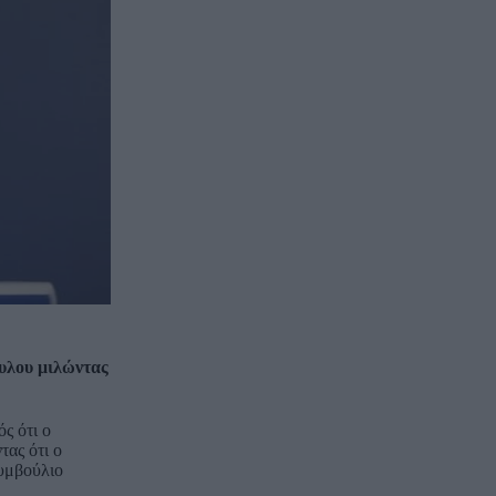
υλου μιλώντας
ς ότι ο
τας ότι ο
Συμβούλιο