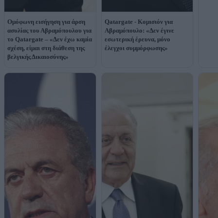
Ομόφωνη εισήγηση για άρση
Qatargate - Κομισιόν για
ασυλίας του Αβραμόπουλου για
Αβραμόπουλο: «Δεν έγινε
το Qatargate – «Δεν έχω καμία
εσωτερική έρευνα, μόνο
σχέση, είμαι στη διάθεση της
έλεγχοι συμμόρφωσης»
βελγικής Δικαιοσύνης»