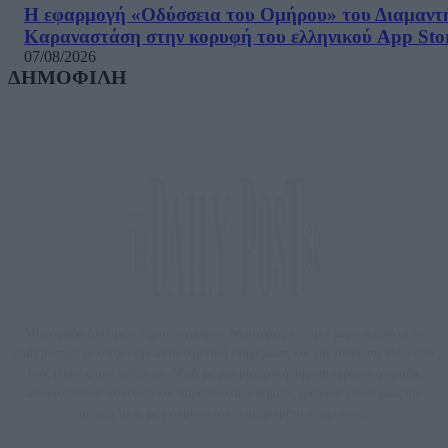
Η εφαρμογή «Οδύσσεια του Ομήρου» του Διαμαντ
Καραναστάση στην κορυφή του ελληνικού App Sto
07/08/2026
ΔΗΜΟΦΙΛΗ
Μία ομάδα έμπειρων δημοσιογράφων δημιούργησαν πριν μερικά χρόνια το
dailypost.gr, με στόχο την αντικειμενική ενημέρωση και την ανάλυση πίσω από
τους τίτλους των ειδήσεων. Μαζί με μια μαχητική δημοσιογραφική ομάδα,
αποκαλύπτουν πολιτικά και παραπολιτικά θέματα, γράφουν επωνύμως την
άποψη τους, με γνώμονα τον ενημερωμένο αναγνώστη.