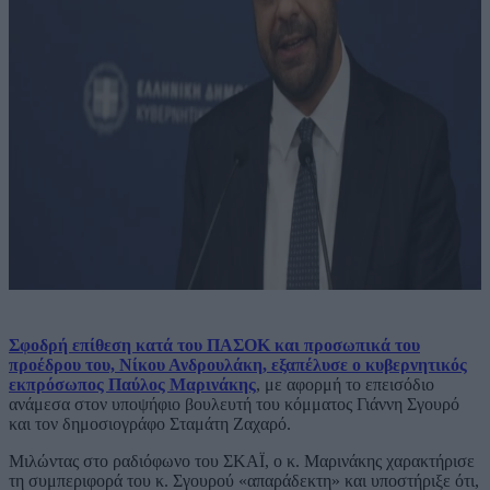
Σφοδρή επίθεση κατά του ΠΑΣΟΚ και προσωπικά του
προέδρου του, Νίκου Ανδρουλάκη, εξαπέλυσε ο κυβερνητικός
εκπρόσωπος Παύλος Μαρινάκης
, με αφορμή το επεισόδιο
ανάμεσα στον υποψήφιο βουλευτή του κόμματος Γιάννη Σγουρό
και τον δημοσιογράφο Σταμάτη Ζαχαρό.
Μιλώντας στο ραδιόφωνο του ΣΚΑΪ, ο κ. Μαρινάκης χαρακτήρισε
τη συμπεριφορά του κ. Σγουρού «απαράδεκτη» και υποστήριξε ότι,