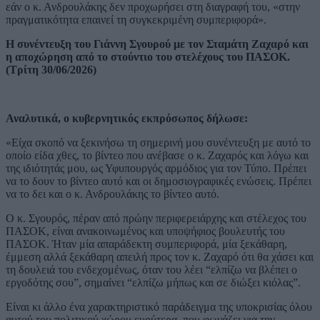
εάν ο κ. Ανδρουλάκης δεν προχωρήσει στη διαγραφή του, «στην
πραγματικότητα επαινεί τη συγκεκριμένη συμπεριφορά».
Η συνέντευξη του Γιάννη Σγουρού με τον Σταμάτη Ζαχαρό και
η αποχώρηση από το στούντιο του στελέχους του ΠΑΣΟΚ.
(Τρίτη 30/06/2026)
Αναλυτικά, ο κυβερνητικός εκπρόσωπος δήλωσε:
«Είχα σκοπό να ξεκινήσω τη σημερινή μου συνέντευξη με αυτό το
οποίο είδα χθες, το βίντεο που ανέβασε ο κ. Ζαχαρός και λόγω και
της ιδιότητάς μου, ως Υφυπουργός αρμόδιος για τον Τύπο. Πρέπει
να το δουν το βίντεο αυτό και οι δημοσιογραφικές ενώσεις. Πρέπει
να το δει και ο κ. Ανδρουλάκης το βίντεο αυτό.
Ο κ. Σγουρός, πέραν από πρώην περιφερειάρχης και στέλεχος του
ΠΑΣΟΚ, είναι ανακοινωμένος και υποψήφιος βουλευτής του
ΠΑΣΟΚ. Ήταν μία απαράδεκτη συμπεριφορά, μία ξεκάθαρη,
έμμεση αλλά ξεκάθαρη απειλή προς τον κ. Ζαχαρό ότι θα χάσει και
τη δουλειά του ενδεχομένως, όταν του λέει “ελπίζω να βλέπει ο
εργοδότης σου”, σημαίνει “ελπίζω μήπως και σε διώξει κιόλας”.
Είναι κι άλλο ένα χαρακτηριστικό παράδειγμα της υποκρισίας όλου
αυτού του πολιτικού χώρου ευρύτερα, που φωνάζει για την