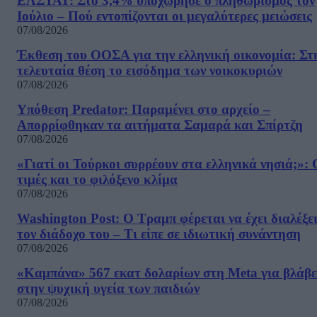
ΕΛΣΤΑΤ: Στο 3,4% υποχώρησε ο πληθωρισμός τον
Ιούλιο – Πού εντοπίζονται οι μεγαλύτερες μειώσεις
07/08/2026
Έκθεση του ΟΟΣΑ για την ελληνική οικονομία: Στ
τελευταία θέση το εισόδημα των νοικοκυριών
07/08/2026
Υπόθεση Predator: Παραμένει στο αρχείο –
Απορρίφθηκαν τα αιτήματα Σαμαρά και Σπίρτζη
07/08/2026
«Γιατί οι Τούρκοι συρρέουν στα ελληνικά νησιά;»: 
τιμές και το φιλόξενο κλίμα
07/08/2026
Washington Post: Ο Τραμπ φέρεται να έχει διαλέξε
τον διάδοχο του – Τι είπε σε ιδιωτική συνάντηση
07/08/2026
«Καμπάνα» 567 εκατ δολαρίων στη Meta για βλάβε
στην ψυχική υγεία των παιδιών
07/08/2026