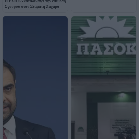
Η ΕΣΗΕΑ καταδικάζει την επίθεση
Σγουρού στον Σταμάτη Ζαχαρό