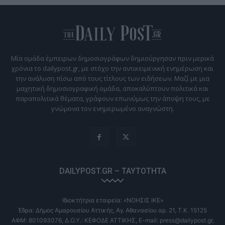
Μία ομάδα έμπειρων δημοσιογράφων δημιούργησαν πριν μερικά
χρόνια το dailypost.gr, με στόχο την αντικειμενική ενημέρωση και
την ανάλυση πίσω από τους τίτλους των ειδήσεων. Μαζί με μια
μαχητική δημοσιογραφική ομάδα, αποκαλύπτουν πολιτικά και
παραπολιτικά θέματα, γράφουν επωνύμως την άποψη τους, με
γνώμονα τον ενημερωμένο αναγνώστη.
DAILYPOST.GR – ΤΑΥΤΌΤΗΤΑ
Ιδιοκτήτρια εταιρεία: «ΝΟΗΣΙΣ ΙΚΕ»
Έδρα: Δήμος Αμαρουσίου Αττικής, Αγ. Αθανασίου αρ. 21, Τ.Κ. 15125
ΑΦΜ: 801093076, Δ.Ο.Υ.: ΚΕΦΟΔΕ ΑΤΤΙΚΗΣ, E-mail: press@dailypost.gr,