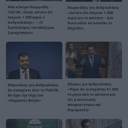
Νέα κόντρα Γεωργιάδη -
Γεωργιάδης για Ανδρουλάκη:
ΠΑΣΟΚ: «Είναι αστείο ότι
«Αστείο ότι παίρνει 1.000
παίρνει 1.000 ευρώ ο
ευρώ για το ακίνητο - Δεν
Ανδρουλάκης» - «Ο
δικαιούται να κουνάει το
λασπολόγος του Μαξίμου
δάχτυλο»
ξαναχτύπησε»
Άδωνις για Ανδρουλάκη:
Μαρινάκης για Ανδρουλάκη:
«Ψέμα ότι εισπράττει €1.000
Αν συνεχίσει έτσι το ΠΑΣΟΚ,
το μήνα από το ακίνητο και
θα έχει την τύχη του
ότι η ενοικίαση
«Κόμματος Βυζάν»
αποφασίστηκε επί
Καραμανλή»