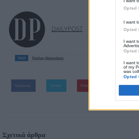
I want t
Opted 
I want t
DAILYPOST
Opted 
I want 
Advertis
Opted 
TAGS
Παύλος Μαρινάκης
I want t
of my P
was col
Opted 
Facebook
Twitter
Pinterest
WhatsApp
Σχετικά άρθρα