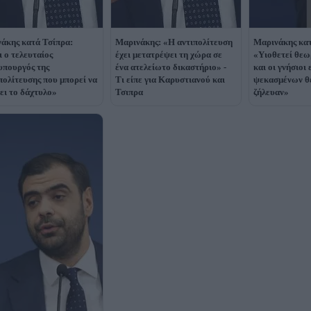
άκης κατά Τσίπρα:
Μαρινάκης: «Η αντιπολίτευση
Μαρινάκης κ
ι ο τελευταίος
έχει μετατρέψει τη χώρα σε
«Υιοθετεί θεω
πουργός της
ένα ατελείωτο δικαστήριο» -
και οι γνήσιο
ολίτευσης που μπορεί να
Τι είπε για Καρυστιανού και
ψεκασμένων θ
ει το δάχτυλο»
Τσιπρα
ζήλευαν»