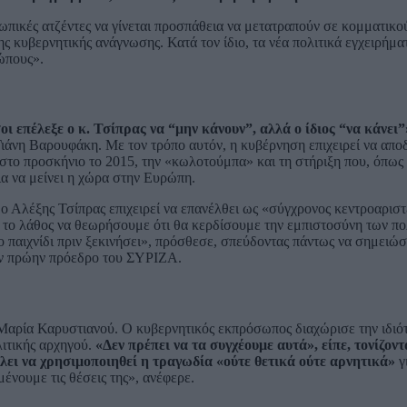
κές ατζέντες να γίνεται προσπάθεια να μετατραπούν σε κομματικο
ς κυβερνητικής ανάγνωσης. Κατά τον ίδιο, τα νέα πολιτικά εγχειρήμα
ώπους».
σοι επέλεξε ο κ. Τσίπρας να “μην κάνουν”, αλλά ο ίδιος “να κάνει”
άνη Βαρουφάκη. Με τον τρόπο αυτόν, η κυβέρνηση επιχειρεί να απο
το προσκήνιο το 2015, την «κωλοτούμπα» και τη στήριξη που, όπως
α να μείνει η χώρα στην Ευρώπη.
 Αλέξης Τσίπρας επιχειρεί να επανέλθει ως «σύγχρονος κεντροαριστ
ε το λάθος να θεωρήσουμε ότι θα κερδίσουμε την εμπιστοσύνη των π
 παιχνίδι πριν ξεκινήσει», πρόσθεσε, σπεύδοντας πάντως να σημειώσ
τον πρώην πρόεδρο του ΣΥΡΙΖΑ.
 Μαρία Καρυστιανού. Ο κυβερνητικός εκπρόσωπος διαχώρισε την ιδιότ
ιτικής αρχηγού.
«Δεν πρέπει να τα συγχέουμε αυτά», είπε, τονίζοντ
έλει να χρησιμοποιηθεί η τραγωδία «ούτε θετικά ούτε αρνητικά»
γ
ένουμε τις θέσεις της», ανέφερε.