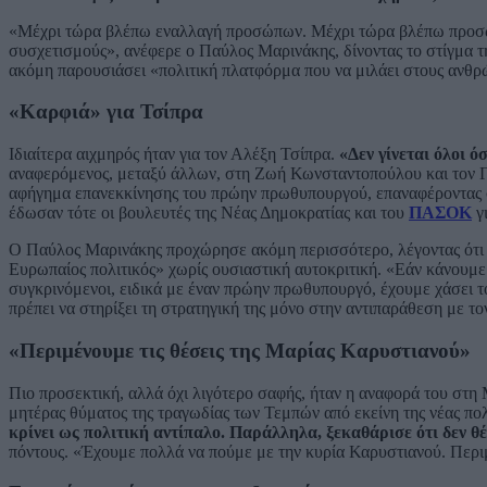
«Μέχρι τώρα βλέπω εναλλαγή προσώπων. Μέχρι τώρα βλέπω προσωπι
συσχετισμούς», ανέφερε ο Παύλος Μαρινάκης, δίνοντας το στίγμα τη
ακόμη παρουσιάσει «πολιτική πλατφόρμα που να μιλάει στους ανθρ
«Καρφιά» για Τσίπρα
Ιδιαίτερα αιχμηρός ήταν για τον Αλέξη Τσίπρα.
«Δεν γίνεται όλοι ό
αναφερόμενος, μεταξύ άλλων, στη Ζωή Κωνσταντοπούλου και τον Γι
αφήγημα επανεκκίνησης του πρώην πρωθυπουργού, επαναφέροντας σ
έδωσαν τότε οι βουλευτές της Νέας Δημοκρατίας και του
ΠΑΣΟΚ
γι
Ο Παύλος Μαρινάκης προχώρησε ακόμη περισσότερο, λέγοντας ότι ο
Ευρωπαίος πολιτικός» χωρίς ουσιαστική αυτοκριτική. «Εάν κάνουμ
συγκρινόμενοι, ειδικά με έναν πρώην πρωθυπουργό, έχουμε χάσει το
πρέπει να στηρίξει τη στρατηγική της μόνο στην αντιπαράθεση με 
«Περιμένουμε τις θέσεις της Μαρίας Καρυστιανού»
Πιο προσεκτική, αλλά όχι λιγότερο σαφής, ήταν η αναφορά του στη
μητέρας θύματος της τραγωδίας των Τεμπών από εκείνη της νέας πολ
κρίνει ως πολιτική αντίπαλο. Παράλληλα, ξεκαθάρισε ότι δεν θ
πόντους. «Έχουμε πολλά να πούμε με την κυρία Καρυστιανού. Περιμ