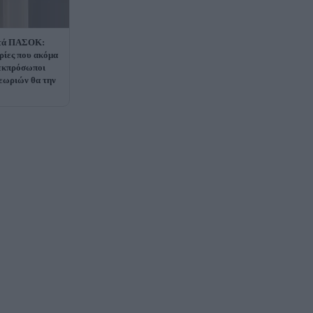
ατά ΠΑΣΟΚ:
ρίες που ακόμα
ι εκπρόσωποι
εωριών θα την