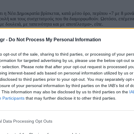
 η Νέα Δημοκρατία βρίσκεται, κατά μέσο όρο, περίπου «7 με 8 μον
ουλή και τους συσχετισμούς που θα διαμορφωθούν. Ωστόσο, επέμεινε
ε δουλειά, με ταπεινότητα και με αποτέλεσμα», είπε.
νηση»
gr -
Do Not Process My Personal Information
ών σε περίπτωση που η κάλπη δεν δώσει αυτοδυναμία. «Το βράδυ των
η Ν.Δ. θα πάει στις εκλογές με καθαρό αίτημα αυτοδυναμίας. Αν οι π
to opt-out of the sale, sharing to third parties, or processing of your per
τήσεις της».
formation for targeted advertising by us, please use the below opt-out s
r selection. Please note that after your opt-out request is processed y
eing interest-based ads based on personal information utilized by us or
disclosed to third parties prior to your opt-out. You may separately opt-
Ο Παύλος Μαρινάκης είπε ότι η Χαριλάου Τρικούπη «θα μπορούσε να
losure of your personal information by third parties on the IAB’s list of
«παρελθόντος θεσμικής συνέπειας». Την ίδια στιγμή, απέκλεισε κατη
. This information may also be disclosed by us to third parties on the
IA
 θα γίνει «σαν τον κ. Τσίπρα» για να συγκυβερνήσει με την άκρα δεξ
Participants
that may further disclose it to other third parties.
ον Νίκο Ανδρουλάκη, απορρίπτοντας το ενδεχόμενο τρίτου προσώπου
η λαϊκή ψήφο και όχι από ΑΣΕΠ, από κλειστές πόρτες και από το προ
l Data Processing Opt Outs
 τον πρόεδρο του ΠΑΣΟΚ ότι μετέτρεψε το κόμμα του σε «μονοθεμα
ληρωμένη εναλλακτική πρόταση διακυβέρνησης.