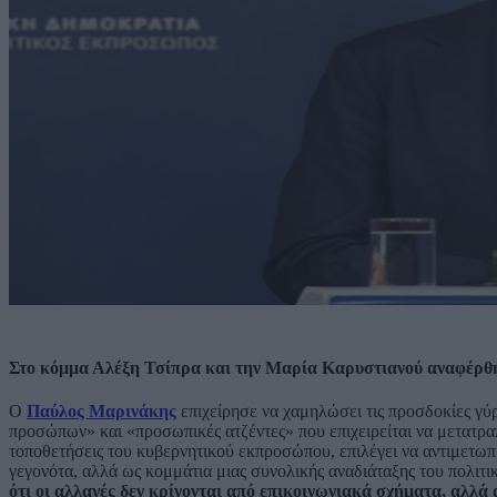
Στο κόμμα Αλέξη Τσίπρα και την Μαρία Καρυστιανού αναφέρθηκ
Ο
Παύλος Μαρινάκης
επιχείρησε να χαμηλώσει τις προσδοκίες γύρ
προσώπων» και «προσωπικές ατζέντες» που επιχειρείται να μετατρ
τοποθετήσεις του κυβερνητικού εκπροσώπου, επιλέγει να αντιμετωπ
γεγονότα, αλλά ως κομμάτια μιας συνολικής αναδιάταξης του πολιτ
ότι οι αλλαγές δεν κρίνονται από επικοινωνιακά σχήματα, αλλά