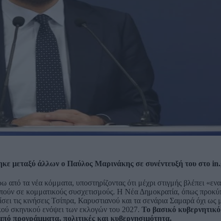
ε μεταξύ άλλων ο Παύλος Μαρινάκης σε συνέντευξή του στο in.
ω από τα νέα κόμματα, υποστηρίζοντας ότι μέχρι στιγμής βλέπει «εν
απούν σε κομματικούς συσχετισμούς. Η Νέα Δημοκρατία, όπως προκύπ
ίσει τις κινήσεις Τσίπρα, Καρυστιανού και τα σενάρια Σαμαρά όχι ω
ικού σκηνικού ενόψει των εκλογών του 2027.
Το βασικό κυβερνητικό
 από προγράμματα, πολιτικές και κυβερνησιμότητα.