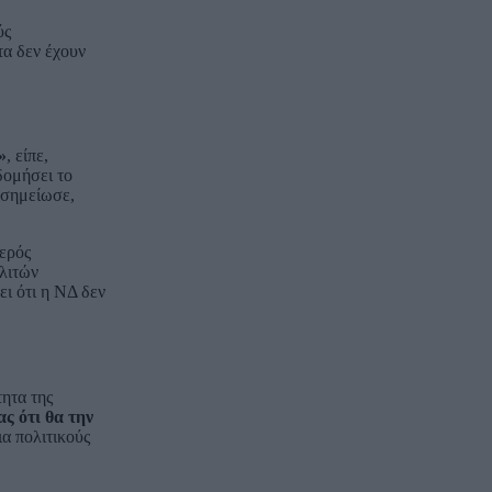
ύς
τα δεν έχουν
»
, είπε,
δομήσει το
 σημείωσε,
ερός
ολιτών
ει ότι η ΝΔ δεν
ητα της
ας ότι θα την
ια πολιτικούς