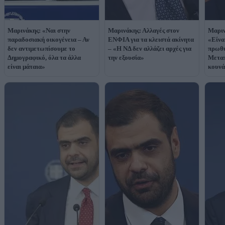
Μαρινάκης: «Ναι στην
Μαρινάκης: Αλλαγές στον
Μαριν
παραδοσιακή οικογένεια – Αν
ΕΝΦΙΑ για τα κλειστά ακίνητα
«Είνα
δεν αντιμετωπίσουμε το
– «Η ΝΔ δεν αλλάζει αρχές για
πρωθυ
Δημογραφικό, όλα τα άλλα
την εξουσία»
Μεταπ
είναι μάταια»
κουνά