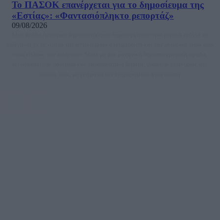
Το ΠΑΣΟΚ επανέρχεται για το δημοσίευμα της
«Εστίας»: «Φαντασιόπληκτο ρεπορτάζ»
09/08/2026
Μία ομάδα έμπειρων δημοσιογράφων δημιούργησαν πριν μερικά χρόνια το
dailypost.gr, με στόχο την αντικειμενική ενημέρωση και την ανάλυση πίσω από
τους τίτλους των ειδήσεων. Μαζί με μια μαχητική δημοσιογραφική ομάδα,
αποκαλύπτουν πολιτικά και παραπολιτικά θέματα, γράφουν επωνύμως την
άποψη τους, με γνώμονα τον ενημερωμένο αναγνώστη.
DAILYPOST.GR – ΤΑΥΤΌΤΗΤΑ
Ιδιοκτήτρια εταιρεία: «ΝΟΗΣΙΣ ΙΚΕ»
Έδρα: Δήμος Αμαρουσίου Αττικής, Αγ. Αθανασίου αρ. 21, Τ.Κ. 15125
ΑΦΜ: 801093076, Δ.Ο.Υ.: ΚΕΦΟΔΕ ΑΤΤΙΚΗΣ, E-mail: press@dailypost.gr, Τηλ.
επικοινωνίας: 2108066997
Νόμιμος Εκπρόσωπος: Ζαχαρός Σταμάτης
Μέτοχοι: Ζαχαρός Σταμάτης, Κουβαράς Γεώργιος, ΥΠΗΡΕΣΙΕΣ ΠΡΟΗΓΜΕΝΗΣ
ΤΕΧΝΟΛΟΓΙΑΣ ΠΑΡΑΓΩΓΗΣ ΟΠΤΙΚΟΑΚΟΥΣΤΙΚΩΝ ΜΕΣΩΝ ΜΕΛΕΤΩΝ ΚΑΙ
ΠΑΡΟΧΗΣ ΥΠΗΡΕΣΙΩΝ PLD PLUS ΑΝΩΝ ΕΤΑΙΡΙΑ