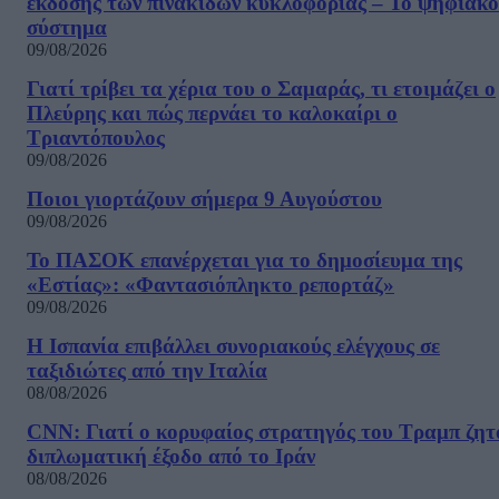
έκδοσης των πινακίδων κυκλοφορίας – Το ψηφιακό
σύστημα
09/08/2026
Γιατί τρίβει τα χέρια του ο Σαμαράς, τι ετοιμάζει ο
Πλεύρης και πώς περνάει το καλοκαίρι ο
Τριαντόπουλος
09/08/2026
Ποιοι γιορτάζουν σήμερα 9 Αυγούστου
09/08/2026
Το ΠΑΣΟΚ επανέρχεται για το δημοσίευμα της
«Εστίας»: «Φαντασιόπληκτο ρεπορτάζ»
09/08/2026
Η Ισπανία επιβάλλει συνοριακούς ελέγχους σε
ταξιδιώτες από την Ιταλία
08/08/2026
CNN: Γιατί ο κορυφαίος στρατηγός του Τραμπ ζητ
διπλωματική έξοδο από το Ιράν
08/08/2026