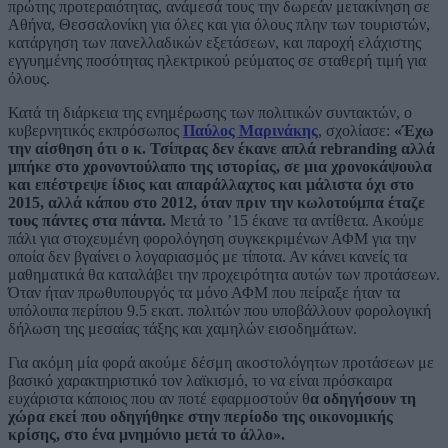
πρώτης προτεραιότητας, ανάμεσά τους την δωρεάν μετακίνηση σε
Αθήνα, Θεσσαλονίκη για όλες και για όλους πλην των τουριστών,
κατάργηση των πανελλαδικών εξετάσεων, και παροχή ελάχιστης
εγγυημένης ποσότητας ηλεκτρικού ρεύματος σε σταθερή τιμή για
όλους.
Κατά τη διάρκεια της ενημέρωσης των πολιτικών συντακτών, ο
κυβερνητικός εκπρόσωπος
Παύλος Μαρινάκης
, σχολίασε:
«Έχω
την αίσθηση ότι ο κ. Τσίπρας δεν έκανε απλά rebranding αλλά
μπήκε στο χρονοντούλαπο της ιστορίας, σε μια χρονοκάψουλα
και επέστρεψε ίδιος και απαράλλαχτος και μάλιστα όχι στο
2015, αλλά κάπου στο 2012, όταν πριν την κωλοτούμπα έταζε
τους πάντες στα πάντα.
Μετά το ’15 έκανε τα αντίθετα. Ακούμε
πάλι για στοχευμένη φορολόγηση συγκεκριμένων ΑΦΜ για την
οποία δεν βγαίνει ο λογαριασμός με τίποτα. Αν κάνει κανείς τα
μαθηματικά θα καταλάβει την προχειρότητα αυτών των προτάσεων.
Όταν ήταν πρωθυπουργός τα μόνο ΑΦΜ που πείραξε ήταν τα
υπόλοιπα περίπου 9.5 εκατ. πολιτών που υποβάλλουν φορολογική
δήλωση της μεσαίας τάξης και χαμηλών εισοδημάτων.
Για ακόμη μία φορά ακούμε δέσμη ακοστολόγητων προτάσεων με
βασικό χαρακτηριστικό τον λαϊκισμό, το να είναι πρόσκαιρα
ευχάριστα κάποιος που αν ποτέ εφαρμοστούν θ
α οδηγήσουν τη
χώρα εκεί που οδηγήθηκε στην περίοδο της οικονομικής
κρίσης, στο ένα μνημόνιο μετά το άλλο».