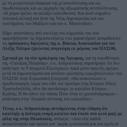
με τη μεγαλύτερη διαφορά της μεταπολίτευσης και ως
πρωθυπουργός και ως αρχηγός της αξιωματικής αντιπολίτευσης.
«Η χώρα πρέπει να αλλάξει κατεύθυνση. Και αυτό σημαίνει
πολιτική αλλαγή και ήττα της Νέας Δημοκρατίας και του
συστήματος του Μαξίμου και του κ. Μητσοτάκη».
Πήρε αποστάσεις από στελέχη του κόμματός του που
αμφισβήτησαν τις δημοσκοπήσεις ενώ χαρακτήρισε απαράδεκτες
τις
πρόσφατες δηλώσεις της κ. Βάσιας Αναστασίου για τον
Αλέξη Τσίπρα ζητώντας συγγνώμη εκ μέρους του ΠΑΣΟΚ.
Σχετικά με τη νέα πρόκληση της Άγκυρας,
για τη νομοθέτηση
της «Γαλάζιας Πατρίδας», ο κ. Ανδρουλάκης παρατήρησε ότι δεν
απάντησε το Υπουργείο Εξωτερικών παρά μόνο αρκετές ημέρες
μετά τα δημοσιεύματα και κατόπιν ερώτησης ευρωβουλευτών του
ΠΑΣΟΚ στην Ευρωπαϊκή Επιτροπή. «Θα ανακοινώσει ο
πρωθυπουργός τώρα που είδε τον πρόεδρο (της Κύπρου Νίκο)
Χριστοδουλίδη, πότε θα ποντίσουμε το καλώδιο Κύπρου –
Κρήτης; Ή θα κάνει την πάπια; Ποιο είναι το χρονοδιάγραμμα –
απάντηση στην Τουρκία πόντισης του καλωδίου;»
Τέλος, ο κ. Ανδρουλάκης αντιδρώντας στην είδηση ότι
κατέληξε η δεύτερη νεαρή κοπέλα που έπεσε στο κενό μαζί με
φίλη της στην Ηλιούπολη
, ανέφερε: «Δυο νέα παιδιά
αυτοκτόνησαν και πρέπει κατ’ αρχάς η κοινωνία μας και εμείς οι