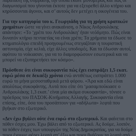
παράταση της σύμβασης την οποία έκανε μονομερώς και πως οι
διαγωνισμοί που γίνονται έκτοτε για να εξευρεθεί άλλο κτήριο και
κηρύσσονται άγονοι, και σ’ αυτούς δεν μετέχει η οικογένεια του.
Για την κατηγορία του κ. Γεωργιάδη για τη χρήση κρατικών
χρημάτων
ώστε να γίνει ανακαίνιση, ο Νίκος Ανδρουλάκης
απάντησε: «Το ‘χρέπι του Ανδρουλάκη’ ήταν νεόδμητο. Πώς είναι
δυνατόν κτήριο πενταετίας να είναι χρέπι; Τα χρήματα τα έδωσε το
κτηματολόγιο επειδή προηγουμένως στεγαζόταν η τουριστική
αστυνομία, είχε κελιά, είχε άλλες υποδομές. Και τα έδωσαν αυτοί,
αφότου το νοίκιασαν, για να το διαμορφώσουν εσωτερικά και να
μπορεί να εξυπηρετήσει τον κόσμο».
Πρόσθεσε ότι είναι συκοφαντία πώς έχει εισπράξει 1,5 εκατ.
ευρώ μέσα σε δεκαέξι χρόνια
ενώ αντιθέτως εισπράττει 1.000
ευρώ το μήνα μεσοσταθμικά μετά φόρου. «Άρα και εδώ είναι
απολύτως συκοφάντης. Αυτά που είπε ότι ‘μασαμπούκιασε ο
Ανδρουλάκης 1,3 εκατ.’ είναι μία ακόμα συκοφαντία», τόνισε ο
πρόεδρος του ΠΑΣΟΚ-Κινήματος Αλλαγής. Συκοφαντία είναι
επίσης, είπε, όσα του προσάπτουν για «αδήλωτα» λεφτά που
βγήκαν στο εξωτερικό.
«Δεν έχω βγάλει ούτε ένα ευρώ στο εξωτερικό.
Και φαίνεται στο
πόθεν έσχες μου. Έχω βάλει από το εξωτερικό. Ας δούμε, λοιπόν,
τα πόθεν έσχες των υπουργών της Νέας Δημοκρατίας, για να δούμε
ποιοι έχουμε φέρει λεφτά απ’ έξω και ποιοι βγάζουν τα λεφτά από