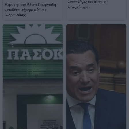
λασπολόγος του Μαξίμου
Μήνυση κατά Άδωνι Γεωργιάδη
ξαναχτύπησε»
καταθέτει σήμερα ο Νίκος
Ανδρουλάκης