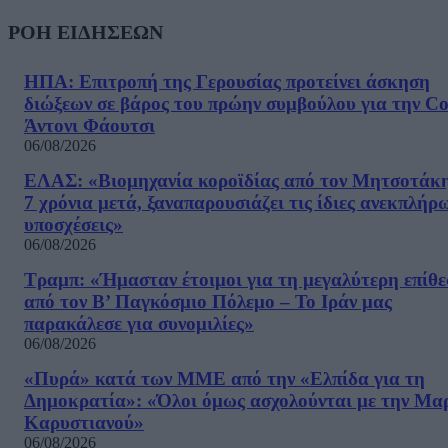
ΡΟΗ ΕΙΔΗΣΕΩΝ
ΗΠΑ: Επιτροπή της Γερουσίας προτείνει άσκηση
διώξεων σε βάρος του πρώην συμβούλου για την Co
Άντονι Φάουτσι
06/08/2026
ΕΛΑΣ: «Βιομηχανία κοροϊδίας από τον Μητσοτάκ
7 χρόνια μετά, ξαναπαρουσιάζει τις ίδιες ανεκπλήρ
υποσχέσεις»
06/08/2026
Τραμπ: «Ήμασταν έτοιμοι για τη μεγαλύτερη επίθ
από τον Β’ Παγκόσμιο Πόλεμο – Το Ιράν μας
παρακάλεσε για συνομιλίες»
06/08/2026
«Πυρά» κατά των ΜΜΕ από την «Ελπίδα για τη
Δημοκρατία»: «Όλοι όμως ασχολούνται με την Μα
Καρυστιανού»
06/08/2026