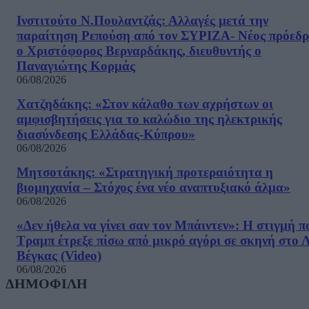
Ινστιτούτο Ν.Πουλαντζάς: Αλλαγές μετά την
παραίτηση Ρεπούση από τον ΣΥΡΙΖΑ- Νέος πρόεδρ
ο Χριστόφορος Βερναρδάκης, διευθυντής ο
Παναγιώτης Κορμάς
06/08/2026
Χατζηδάκης: «Στον κάλαθο των αχρήστων οι
αμφισβητήσεις για το καλώδιο της ηλεκτρικής
διασύνδεσης Ελλάδας-Κύπρου»
06/08/2026
Μητσοτάκης: «Στρατηγική προτεραιότητα η
βιομηχανία – Στόχος ένα νέο αναπτυξιακό άλμα»
06/08/2026
«Δεν ήθελα να γίνει σαν τον Μπάιντεν»: Η στιγμή π
Τραμπ έτρεξε πίσω από μικρό αγόρι σε σκηνή στο 
Βέγκας (Video)
06/08/2026
ΔΗΜΟΦΙΛΗ