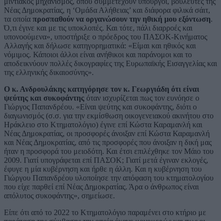
μιντιακός μηχανισμός, όπου συμμετέχουν υπουργοί, βουλευτές της
Νέας Δημοκρατίας, η ‘Ομάδα Αλήθειας’ και διάφορα φιλικά σάιτ,
τα οποία
προσπαθούν να οργανώσουν την ηθική μου εξόντωση
.
Ό,τι έγινε και με τις υποκλοπές. Και τότε, πάλι διαρροές και
υπονοούμενα», υποστήριξε ο πρόεδρος του ΠΑΣΟΚ-Κινήματος
Αλλαγής και δήλωσε κατηγορηματικά: «Είμαι και ηθικός και
νόμιμος. Κάποιοι άλλοι είναι ανήθικοι και παράνομοι και το
αποδεικνύουν πολλές δικογραφίες της Ευρωπαϊκής Εισαγγελίας και
της ελληνικής δικαιοσύνης».
Ο κ. Ανδρουλάκης κατηγόρησε τον κ. Γεωργιάδη ότι είναι
ψεύτης και συκοφάντης
όταν ισχυρίζεται πως τον ευνόησε ο
Γιώργος Παπανδρέου. «Είναι ψεύτης και συκοφάντης, διότι ο
διαγωνισμός (σ.σ. για την εκμίσθωση οικογενειακού ακινήτου στο
Ηράκλειο στο Κτηματολόγιο) έγινε επί Κώστα Καραμανλή και
Νέας Δημοκρατίας, οι προσφορές άνοιξαν επί Κώστα Καραμανλή
και Νέας Δημοκρατίας, από τις προσφορές που άνοιξαν η δική μας
ήταν η προσφορά του μειοδότη. Και έτσι επιλέχθηκε τον Μάιο του
2009. Γιατί υπογράφεται επί ΠΑΣΟΚ; Γιατί μετά έγιναν εκλογές,
έφυγε η μία κυβέρνηση και ήρθε η άλλη. Και η κυβέρνηση του
Γιώργου Παπανδρέου υλοποίησε την απόφαση του κτηματολογίου
που είχε παρθεί επί Νέας Δημοκρατίας. Άρα ο άνθρωπος είναι
απόλυτος συκοφάντης», σημείωσε.
Είπε ότι από το 2022 το Κτηματολόγιο παραμένει στο κτήριο με