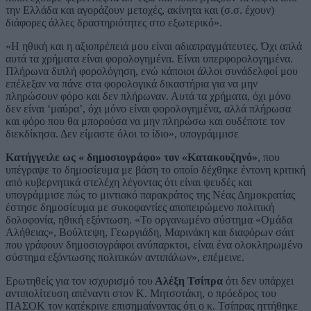
την Ελλάδα και αγοράζουν μετοχές, ακίνητα και (σ.σ. έχουν)
διάφορες άλλες δραστηριότητες στο εξωτερικό».
«Η ηθική και η αξιοπρέπειά μου είναι αδιαπραγμάτευτες. Όχι απλά
αυτά τα χρήματα είναι φορολογημένα. Είναι υπερφορολογημένα.
Πλήρωνα διπλή φορολόγηση, ενώ κάποιοι άλλοι συνάδελφοί μου
επέλεξαν να πάνε στα φορολογικά δικαστήρια για να μην
πληρώσουν φόρο και δεν πλήρωναν. Αυτά τα χρήματα, όχι μόνο
δεν είναι ‘μαύρα’, όχι μόνο είναι φορολογημένα, αλλά πλήρωσα
και φόρο που θα μπορούσα να μην πληρώσω και ουδέποτε τον
διεκδίκησα. Δεν είμαστε όλοι το ίδιο», υπογράμμισε
Κατήγγειλε ως « δημοσιογράφο» τον «Κατακουζηνό»
, που
υπέγραψε το δημοσίευμα με βάση το οποίο δέχθηκε έντονη κριτική
από κυβερνητικά στελέχη λέγοντας ότι είναι ψευδές και
υπογράμμισε πώς το μιντιακό παρακράτος της Νέας Δημοκρατίας
έστησε δημοσίευμα με συκοφαντίες αποπειρώμενο πολιτική
δολοφονία, ηθική εξόντωση. «Το οργανωμένο σύστημα «Ομάδα
Αλήθειας», Βούλτεψη, Γεωργιάδη, Μαρινάκη και διαφόρων σάιτ
που γράφουν δημοσιογράφοι ανύπαρκτοι, είναι ένα ολοκληρωμένο
σύστημα εξόντωσης πολιτικών αντιπάλων», επέμεινε.
Ερωτηθείς για τον ισχυρισμό του
Αλέξη Τσίπρα
ότι δεν υπάρχει
αντιπολίτευση απέναντι στον Κ. Μητσοτάκη, ο πρόεδρος του
ΠΑΣΟΚ τον κατέκρινε επισημαίνοντας ότι ο κ. Τσίπρας ηττήθηκε