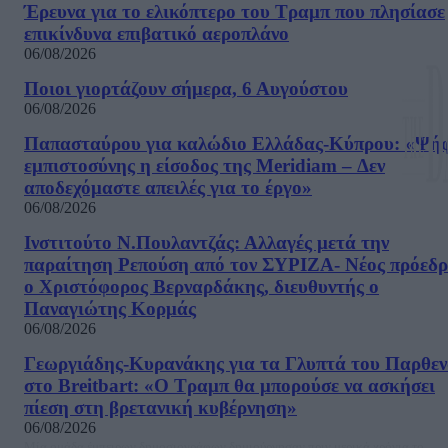
Έρευνα για το ελικόπτερο του Τραμπ που πλησίασε
επικίνδυνα επιβατικό αεροπλάνο
06/08/2026
Ποιοι γιορτάζουν σήμερα, 6 Αυγούστου
06/08/2026
Παπασταύρου για καλώδιο Ελλάδας-Κύπρου: «Ψή
εμπιστοσύνης η είσοδος της Meridiam – Δεν
αποδεχόμαστε απειλές για το έργο»
06/08/2026
Ινστιτούτο Ν.Πουλαντζάς: Αλλαγές μετά την
παραίτηση Ρεπούση από τον ΣΥΡΙΖΑ- Νέος πρόεδρ
ο Χριστόφορος Βερναρδάκης, διευθυντής ο
Παναγιώτης Κορμάς
06/08/2026
Γεωργιάδης-Κυρανάκης για τα Γλυπτά του Παρθε
στο Breitbart: «Ο Τραμπ θα μπορούσε να ασκήσει
πίεση στη βρετανική κυβέρνηση»
06/08/2026
Μία ομάδα έμπειρων δημοσιογράφων δημιούργησαν πριν μερικά χρόνια το