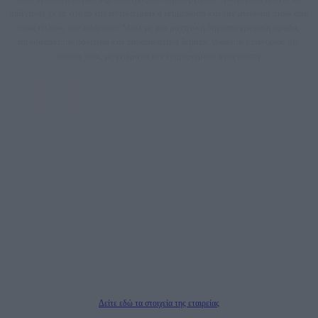
dailypost.gr, με στόχο την αντικειμενική ενημέρωση και την ανάλυση πίσω από
τους τίτλους των ειδήσεων. Μαζί με μια μαχητική δημοσιογραφική ομάδα,
αποκαλύπτουν πολιτικά και παραπολιτικά θέματα, γράφουν επωνύμως την
άποψη τους, με γνώμονα τον ενημερωμένο αναγνώστη.
DAILYPOST.GR – ΤΑΥΤΌΤΗΤΑ
Ιδιοκτήτρια εταιρεία: «ΝΟΗΣΙΣ ΙΚΕ»
Έδρα: Δήμος Αμαρουσίου Αττικής, Αγ. Αθανασίου αρ. 21, Τ.Κ. 15125
ΑΦΜ: 801093076, Δ.Ο.Υ.: ΚΕΦΟΔΕ ΑΤΤΙΚΗΣ, E-mail: press@dailypost.gr, Τηλ.
επικοινωνίας: 2108066997
Νόμιμος Εκπρόσωπος: Ζαχαρός Σταμάτης
Μέτοχοι: Ζαχαρός Σταμάτης, Κουβαράς Γεώργιος, ΥΠΗΡΕΣΙΕΣ ΠΡΟΗΓΜΕΝΗΣ
ΤΕΧΝΟΛΟΓΙΑΣ ΠΑΡΑΓΩΓΗΣ ΟΠΤΙΚΟΑΚΟΥΣΤΙΚΩΝ ΜΕΣΩΝ ΜΕΛΕΤΩΝ ΚΑΙ
ΠΑΡΟΧΗΣ ΥΠΗΡΕΣΙΩΝ PLD PLUS ΑΝΩΝ ΕΤΑΙΡΙΑ
Δικαιούχος του ονόματος τομέα (dailypost.gr): ΝΟΗΣΙΣ ΙΚΕ
Διευθυντής/Διαχειριστής: Ζαχαρός Σταμάτης
Διευθυντής Σύνταξης: Ρενάτο Λέκκα
Δείτε εδώ τα στοιχεία της εταιρείας