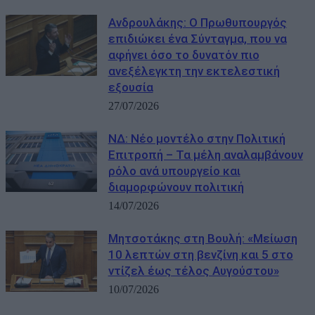
Ανδρουλάκης: Ο Πρωθυπουργός
επιδιώκει ένα Σύνταγμα, που να
αφήνει όσο το δυνατόν πιο
ανεξέλεγκτη την εκτελεστική
εξουσία
27/07/2026
ΝΔ: Νέο μοντέλο στην Πολιτική
Επιτροπή – Τα μέλη αναλαμβάνουν
ρόλο ανά υπουργείο και
διαμορφώνουν πολιτική
14/07/2026
Μητσοτάκης στη Βουλή: «Μείωση
10 λεπτών στη βενζίνη και 5 στο
ντίζελ έως τέλος Αυγούστου»
10/07/2026