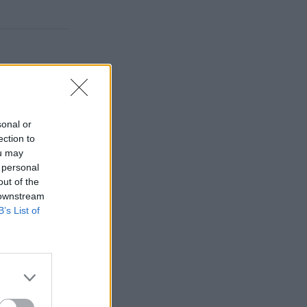
sonal or
ection to
ou may
 personal
out of the
 downstream
B’s List of