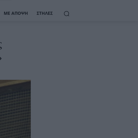
ΜΕ ΆΠΟΨΗ
ΣΤΉΛΕΣ
ς
»