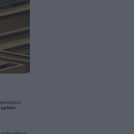
αρισαϊσμού.
ω κρύψει
 γινάτι κάνουν