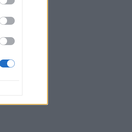
 Σαμαρά: «Αν
θα πληγώσει τον
ΝΔ που τον
ν έκανε
»