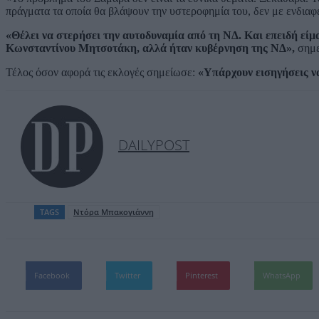
πράγματα τα οποία θα βλάψουν την υστεροφημία του, δεν με ενδιαφέρ
«Θέλει να στερήσει την αυτοδυναμία από τη ΝΔ. Και επειδή είμ
Κωνσταντίνου Μητσοτάκη, αλλά ήταν κυβέρνηση της ΝΔ»,
σημε
Τέλος όσον αφορά τις εκλογές σημείωσε:
«Υπάρχουν εισηγήσεις να
DAILYPOST
TAGS
Ντόρα Μπακογιάννη
Facebook
Twitter
Pinterest
WhatsApp