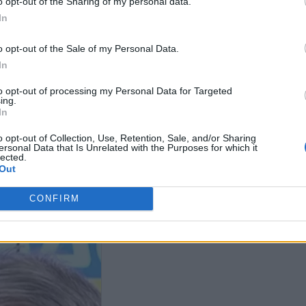
o opt-out of the Sharing of my personal data.
In
o opt-out of the Sale of my Personal Data.
In
to opt-out of processing my Personal Data for Targeted
ing.
Μπακογιάννη: «Απίστευτα
In
αλαζόνας ο Τσίπρας, δεν κάνει
μάνης για Σαμαρά: «Θα
για αρχηγός ο Ανδρουλάκης» -
o opt-out of Collection, Use, Retention, Sale, and/or Sharing
αρατεθώ μαζί του - Είμαι
Τι είπε για Σαμαρά
ersonal Data that Is Unrelated with the Purposes for which it
εωμένος να στηρίξω το
lected.
α»»
Κυρανάκης για
Out
κάνει κόμμα, 
ψηφοφόρο της 
CONFIRM
στήριξε και το
πρωθυπουργό