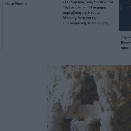
«Ο ελληνικός λαός δεν θέλει το
πάντα δίκαιη»
"όχι σε όλα"» – Η αιχμηρή
παρέμβαση της Ντόρας
Μπακογιάννη για τη
Συνταγματική Αναθεώρηση
Αιχμέ
βολον
αρκετ