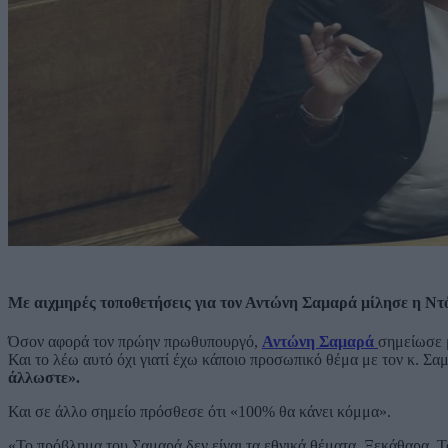
Με αιχμηρές τοποθετήσεις για τον Αντώνη Σαμαρά μίλησε η Ν
Όσον αφορά τον πρώην πρωθυπουργό,
Αντώνη Σαμαρά
σημείωσε 
Και το λέω αυτό όχι γιατί έχω κάποιο προσωπικό θέμα με τον κ. Σα
άλλωστε».
Και σε άλλο σημείο πρόσθεσε ότι «100% θα κάνει κόμμα».
«Το πρόβλημα του Σαμαρά δεν είναι τα εθνικά θέματα. Ξεκάθαρα. Το