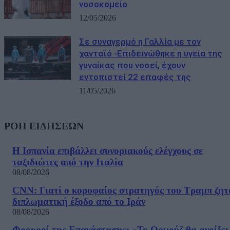
νοσοκομείο
12/05/2026
Σε συναγερμό η Γαλλία με τον
χανταϊό -Επιδεινώθηκε η υγεία της
γυναίκας που νοσεί, έχουν
εντοπιστεί 22 επαφές της
11/05/2026
ΡΟΗ ΕΙΔΗΣΕΩΝ
Η Ισπανία επιβάλλει συνοριακούς ελέγχους σε
ταξιδιώτες από την Ιταλία
08/08/2026
CNN: Γιατί ο κορυφαίος στρατηγός του Τραμπ ζητ
διπλωματική έξοδο από το Ιράν
08/08/2026
Φρουροί της Επανάστασης: «Το Ορμούζ θα ανοίξει