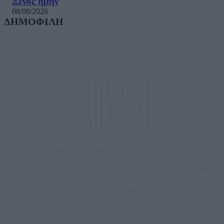
Ξένος ήμην
08/08/2026
ΔΗΜΟΦΙΛΗ
Μία ομάδα έμπειρων δημοσιογράφων δημιούργησαν πριν μερικά χρόνια το
dailypost.gr, με στόχο την αντικειμενική ενημέρωση και την ανάλυση πίσω από
τους τίτλους των ειδήσεων. Μαζί με μια μαχητική δημοσιογραφική ομάδα,
αποκαλύπτουν πολιτικά και παραπολιτικά θέματα, γράφουν επωνύμως την
άποψη τους, με γνώμονα τον ενημερωμένο αναγνώστη.