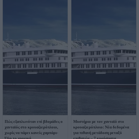
Πώς εξαπλωνόταν επί βδομάδες ο
Μυστήριο με τον χανταϊό στο
χανταϊός στο κρουαζιερόπλοιο,
κρουαζιερόπλοιο: Νέα δεδομένα
χωρίς να πάρει κανείς χαμπάρι-
για πιθανή μετάδοση μεταξύ
Όλο το χρονικό
επιβατών – 7 κρούσματα