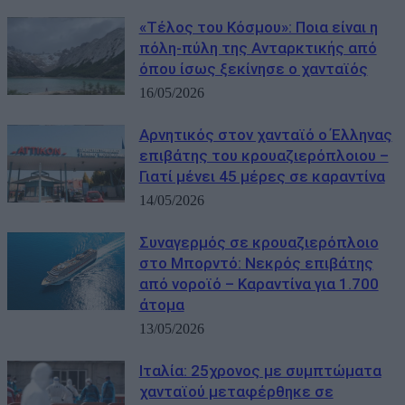
«Τέλος του Κόσμου»: Ποια είναι η
πόλη-πύλη της Ανταρκτικής από
όπου ίσως ξεκίνησε ο χανταϊός
16/05/2026
Αρνητικός στον χανταϊό ο Έλληνας
επιβάτης του κρουαζιερόπλοιου –
Γιατί μένει 45 μέρες σε καραντίνα
14/05/2026
Συναγερμός σε κρουαζιερόπλοιο
στο Μπορντό: Νεκρός επιβάτης
από νοροϊό – Καραντίνα για 1.700
άτομα
13/05/2026
Ιταλία: 25χρονος με συμπτώματα
χανταϊού μεταφέρθηκε σε