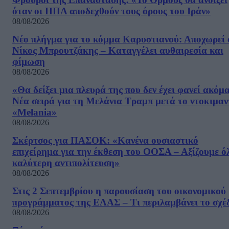
όταν οι ΗΠΑ αποδεχθούν τους όρους του Ιράν»
08/08/2026
Νέο πλήγμα για το κόμμα Καρυστιανού: Αποχωρεί 
Νίκος Μπρουτζάκης – Καταγγέλει αυθαιρεσία και
φίμωση
08/08/2026
«Θα δείξει μια πλευρά της που δεν έχει φανεί ακόμ
Νέα σειρά για τη Μελάνια Τραμπ μετά το ντοκιμαν
«Melania»
08/08/2026
Σκέρτσος για ΠΑΣΟΚ: «Κανένα ουσιαστικό
επιχείρημα για την έκθεση του ΟΟΣΑ – Αξίζουμε ό
καλύτερη αντιπολίτευση»
08/08/2026
Στις 2 Σεπτεμβρίου η παρουσίαση του οικονομικού
προγράμματος της ΕΛΑΣ – Τι περιλαμβάνει το σχέ
08/08/2026