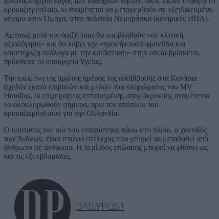
ισπανικό αρχιπέλαγος των Καναρίων νήσων, όπου έκανε σταθμό το
κρουαζιερόπλοιο, κι αναμένεται να μεταφερθούν σε εξειδικευμένο
κέντρο στην Όμαχα, στην πολιτεία Νεμπράσκα (κεντρικές ΗΠΑ).
Αμέσως μετά την άφιξή τους θα υποβληθούν «σε κλινική
αξιολόγηση» και θα λάβει την «προσήκουσα φροντίδα και
υποστήριξη ανάλογα με την κατάσταση» στην οποία βρίσκεται,
πρόσθεσε το υπουργείο Υγείας.
Την επομένη της πρώτης ημέρας της αποβίβασης στα Κανάρια
σχεδόν εκατό επιβατών και μελών του πληρώματος του MV
Hondius, οι επιχειρήσεις εσπευσμένης απομάκρυνσης αναμένεται
να ολοκληρωθούν σήμερα, πριν τον απόπλου του
κρουαζιερόπλοιου για την Ολλανδία.
Ο υπότυπος του ιού που εντοπίστηκε πάνω στο πλοίο, ο χανταϊός
των Άνδεων, είναι σπάνιο στέλεχος που μπορεί να μεταδοθεί από
άνθρωπο σε άνθρωπο. Η περίοδος επώασης μπορεί να φθάνει ως
και τις έξι εβδομάδες.
DAILYPOST