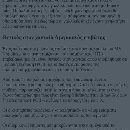
επιδεινώθηκε τη νύχτα» και «οι εξετάσεις βγήκαν θετικές»,
δήλωσε η υπουργός στον γαλλικό ραδιοφωνικό σταθμό France
Inter. Οι άλλοι τέσσερις επιβάτες βρέθηκαν αρνητικοί αλλά θα
υποβληθούν εκ νέου σε εξετάσεις, σύμφωνα με την υπουργό, η
οποία πρόσθεσε ότι έως τώρα οι γαλλικές αρχές έχουν ιχνηλατήσει
22 περιπτώσεις επαφών.
Θετικός στον χανταϊό Αμερικανός επιβάτης
Ένας από τους αμερικανούς επιβάτες του κρουαζιερόπλοιου MV
Hondius που επαναπατρίζονται εσπευσμένα στις ΗΠΑ
επιβεβαιώθηκε ότι είναι θετικός στον χανταϊό αφού υποβλήθηκε σε
μοριακή εξέταση (PCR, αλυσιδωτής αντίδρασης της
πολυμεράσης), ανακοίνωσε το υπουργείο Υγείας.
Από τους 17 υπηκόους της χώρας που επαναπατρίζονται
εσπευσμένα αεροπορικώς με ευθύνη του Στέιτ Ντιπάρτμεντ, «ένας
επιβάτης παρουσιάζει αυτή τη στιγμή ήπια συμπτώματα κι ένας
άλλος διαπιστώθηκε πως είναι ελαφρά θετικός στον ιό των Άνδεων
έπειτα από τεστ PCR», ανέφερε το υπουργείο μέσω X.
Οι δυο επιβάτες ταξιδεύουν «προληπτικά» σε «διαμερίσματα
βιολογικής απομόνωσης» του αεροσκάφους, διευκρίνισε.
Οι αμερικανοί επιβάτες απομακρύνονται εσπευσμένα από το